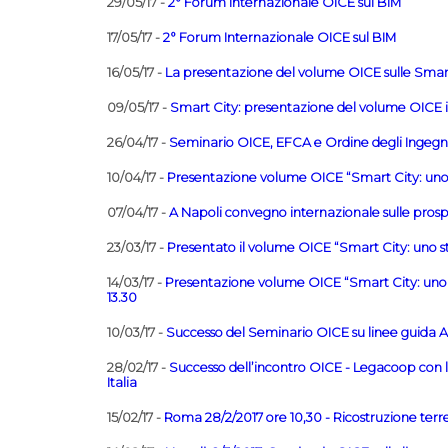
29/05/17 -
2° Forum internazionale OICE sul BIM
17/05/17 -
2° Forum Internazionale OICE sul BIM
16/05/17 -
La presentazione del volume OICE sulle Smart
09/05/17 -
Smart City: presentazione del volume OICE il 
26/04/17 -
Seminario OICE, EFCA e Ordine degli Ingegneri 
10/04/17 -
Presentazione volume OICE “Smart City: uno s
07/04/17 -
A Napoli convegno internazionale sulle prospe
23/03/17 -
Presentato il volume OICE “Smart City: uno st
14/03/17 -
Presentazione volume OICE “Smart City: uno s
13.30
10/03/17 -
Successo del Seminario OICE su linee guida AN
28/02/17 -
Successo dell’incontro OICE - Legacoop con l
Italia
15/02/17 -
Roma 28/2/2017 ore 10,30 - Ricostruzione ter