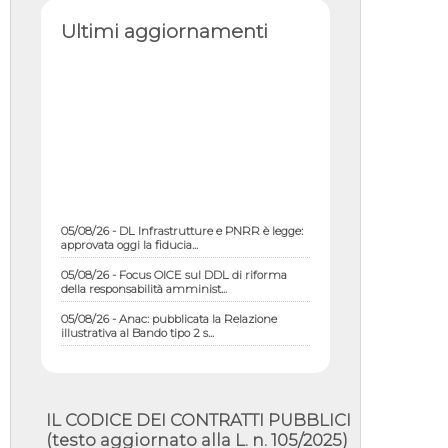
Ultimi aggiornamenti
05/08/26 - DL Infrastrutture e PNRR è legge:
approvata oggi la fiducia...
05/08/26 - Focus OICE sul DDL di riforma
della responsabilità amminist...
05/08/26 - Anac: pubblicata la Relazione
illustrativa al Bando tipo 2 s...
05/08/26 - SAVE THE DATE: Assemblea
Pubblica Confindustria Professioni ...
05/08/26 - Successo OICE per il bando della
Città metropolitana di Reg...
IL CODICE DEI CONTRATTI PUBBLICI
(testo aggiornato alla L. n. 105/2025)
05/08/26 - Lettera OICE per il bando della