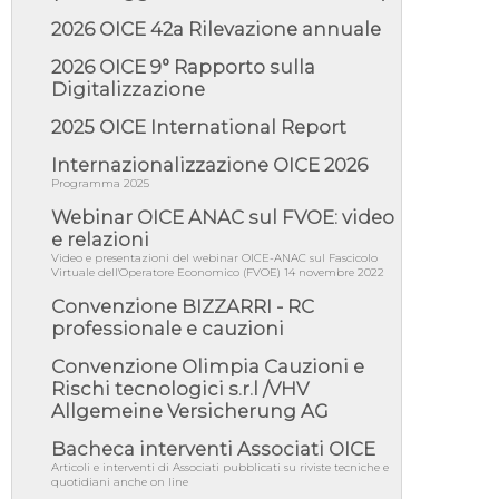
Giunta Regionale della Campa...
2026 OICE 42a Rilevazione annuale
04/08/26 - DL PA: previste cancellazioni da
elenchi professionisti per ...
2026 OICE 9° Rapporto sulla
Digitalizzazione
04/08/26 - International Sustainable
Buildings Competition - COP31, An...
2025 OICE International Report
04/08/26 - CdS, project financing: progetto di
fattibilità da impugnar...
Internazionalizzazione OICE 2026
Programma 2025
04/08/26 - Rapporto Anac corruzione 2020-
2026: procedimenti penali per ...
Webinar OICE ANAC sul FVOE: video
04/08/26 - CdS: partecipazione alla gara non
e relazioni
equivale ad acquiescenza r...
Video e presentazioni del webinar OICE-ANAC sul Fascicolo
Virtuale dell'Operatore Economico (FVOE) 14 novembre 2022
04/08/26 - DL Infrastrutture approvato alla
Camera, passa ora al Senato
Convenzione BIZZARRI - RC
professionale e cauzioni
03/08/26 - TAR Piemonte: RUP può avvalersi
di consulente esterno per v...
Convenzione Olimpia Cauzioni e
03/08/26 - Gruppo FS: nel primo semestre
Rischi tecnologici s.r.l /VHV
2026 3 mld di aggiudicazioni e...
Allgemeine Versicherung AG
03/08/26 - Conferenza Obiettivo Export:
Bacheca interventi Associati OICE
Imprese e Territori del Centro ...
Articoli e interventi di Associati pubblicati su riviste tecniche e
03/08/26 - TAR Sicilia: raggruppate devono
quotidiani anche on line
possedere requisiti per eseg...