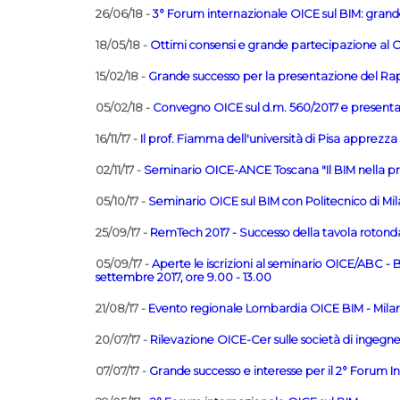
26/06/18 -
3° Forum internazionale OICE sul BIM: grande
18/05/18 -
Ottimi consensi e grande partecipazione al 
15/02/18 -
Grande successo per la presentazione del Rap
05/02/18 -
Convegno OICE sul d.m. 560/2017 e presenta
16/11/17 -
Il prof. Fiamma dell'università di Pisa apprezza
02/11/17 -
Seminario OICE-ANCE Toscana "Il BIM nella pr
05/10/17 -
Seminario OICE sul BIM con Politecnico di Mi
25/09/17 -
RemTech 2017 - Successo della tavola rotond
05/09/17 -
Aperte le iscrizioni al seminario OICE/ABC - 
settembre 2017, ore 9.00 - 13.00
21/08/17 -
Evento regionale Lombardia OICE BIM - Milan
20/07/17 -
Rilevazione OICE-Cer sulle società di ingegneria
07/07/17 -
Grande successo e interesse per il 2° Forum I