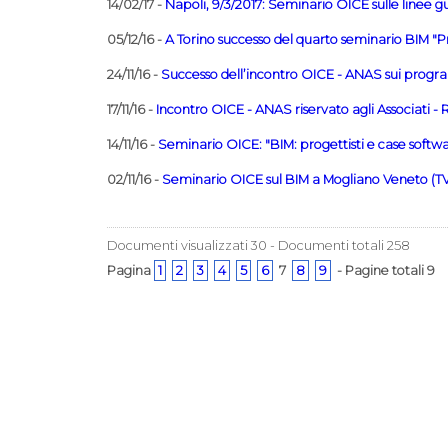
14/02/17 -
Napoli, 9/3/2017: Seminario OICE sulle linee gui
05/12/16 -
A Torino successo del quarto seminario BIM "Pr
24/11/16 -
Successo dell’incontro OICE - ANAS sui progr
17/11/16 -
Incontro OICE - ANAS riservato agli Associati 
14/11/16 -
Seminario OICE: "BIM: progettisti e case softwar
02/11/16 -
Seminario OICE sul BIM a Mogliano Veneto (TV)
Documenti visualizzati 30 - Documenti totali 258
Pagina
1
2
3
4
5
6
7
8
9
- Pagine totali 9