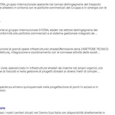
STRA, gruppo internazionale operante nel campo dellingegneria del trasporto
e allestero in sintonia con le politiche commerciali del Gruppo e in sinergia con le
r
te al gruppo internazionale SYSTRA, leader nel settore dellingegneria del
conformità alle politiche commerciali e al sistema gestionale integrato de ...
zione di grandi opere infrastrutturali stradali/ferroviarie cerca DIRETTORE TECNICO:
tettura), integrazione e coordinamento con le connesse attività delle societ ...
vile, specializzato in infrastrutture stradali da inserire nei propri organici, con
tracciati e nella gestione di progetti stradali ai diversi livelli di comple ...
sperienza almeno quinquennale nella progettazione di ponti in acciaio e in
voro.
alia
 i nostri cantieri situati nel Centro-Sud Italia con disponibilità direttamente in