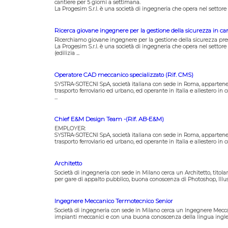
cantiere per 5 giorni a settimana.
La Progesim S.r.l. è una società di ingegneria che opera nel settore de
Ricerca giovane ingegnere per la gestione della sicurezza in ca
Ricerchiamo giovane ingegnere per la gestione della sicurezza press
La Progesim S.r.l. è una società di ingegneria che opera nel settore de
(edilizia ...
Operatore CAD meccanico specializzato (Rif. CMS)
SYSTRA-SOTECNI SpA, società italiana con sede in Roma, appartenen
trasporto ferroviario ed urbano, ed operante in Italia e allestero in
...
Chief E&M Design Team -(Rif. AB-E&M)
EMPLOYER:
SYSTRA-SOTECNI SpA, società italiana con sede in Roma, appartenen
trasporto ferroviario ed urbano, ed operante in Italia e allestero in 
Architetto
Società di ingegneria con sede in Milano cerca un Architetto, titol
per gare di appalto pubblico, buona conoscenza di Photoshop, Illustr
Ingegnere Meccanico Termotecnico Senior
Società di ingegneria con sede in Milano cerca un Ingegnere Mecca
impianti meccanici e con una buona conoscenza della lingua inglese