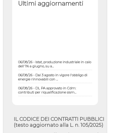
Ultimi aggiornamenti
06/08/26 - Istat, produzione industriale in calo
dell'1% a giugno, su a...
06/08/26 - Dal 3 agosto in vigore l'obbligo di
energie rinnovabili con ...
06/08/26 - DL PA approvato in Cdm:
contributi per riqualificazione sism...
06/08/26 - CdM: approvato il d.lgs. di
adeguamento all’AI Act in mate...
06/08/26 - DDL delegazione europea in Cdm
per recepimento norme UE in m...
IL CODICE DEI CONTRATTI PUBBLICI
05/08/26 - DL Infrastrutture e PNRR è legge:
(testo aggiornato alla L. n. 105/2025)
approvata oggi la fiducia...