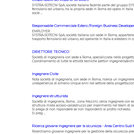
SYSTRA-SOTECNI SpA, società italiana facente parte del gruppo SY
ferroviario ed urbano, ha la propria sede in Roma ed opera in Italia 
socie ...
Responsabile Commerciale Estero /Foreign Business Develope
EMPLOYER:
SYSTRA-SOTECNI SpA, società italiana con sede in Roma, appartenen
trasporto ferroviario ed urbano, ed operante in Italia e allestero in 
DIRETTORE TECNICO
Società di Ingegneria con sede a Roma, specializzata nella progetta
Coordinamento di tutte le attività tecniche (settori ingegneria/archi
Ingegnere Civile
Nota società di ingegneria, con sede in Roma, ricerca un ingegnere ci
unesperienza di almeno cinque anni nel settore della progettazione di 
Ingegnere strutturista
Società di ingegneria, Roma , zona Mazzini, cerca ingegnere con e
struttura mista acciaio-calcestruzzo per inserimento nel team di la
Si prega di non rispondere se non rispondenti al profilo richiesto.
Si preg ...
Ricerca giovane ingegnere per la sicurezza - Area Centro-Sud It
Ricerchiamo giovane ingegnere per la gestione della sicurezza presso