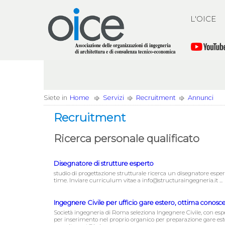
L'OICE
Siete in
Home
Servizi
Recruitment
Annunci
Recruitment
Ricerca personale qualificato
Disegnatore di strutture esperto
studio di progettazione strutturale ricerca un disegnatore espe
time. Inviare curriculum vitae a info@structuraingegneria.it ...
Ingegnere Civile per ufficio gare estero, ottima conosc
Società ingegneria di Roma seleziona Ingegnere Civile, con esp
per inserimento nel proprio organico per preparazione gare estero