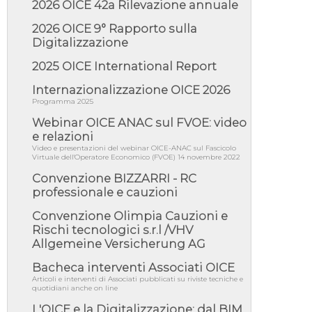
2026 OICE 42a Rilevazione annuale
05/08/26 - Focus OICE sul DDL di riforma
della responsabilità amminist...
2026 OICE 9° Rapporto sulla
05/08/26 - Anac: pubblicata la Relazione
Digitalizzazione
illustrativa al Bando tipo 2 s...
2025 OICE International Report
05/08/26 - SAVE THE DATE: Assemblea
Pubblica Confindustria Professioni ...
Internazionalizzazione OICE 2026
05/08/26 - Successo OICE per il bando della
Programma 2025
Città metropolitana di Reg...
Webinar OICE ANAC sul FVOE: video
05/08/26 - Lettera OICE per il bando della
e relazioni
Giunta Regionale della Campa...
Video e presentazioni del webinar OICE-ANAC sul Fascicolo
Virtuale dell'Operatore Economico (FVOE) 14 novembre 2022
04/08/26 - DL PA: previste cancellazioni da
elenchi professionisti per ...
Convenzione BIZZARRI - RC
professionale e cauzioni
04/08/26 - International Sustainable
Buildings Competition - COP31, An...
Convenzione Olimpia Cauzioni e
04/08/26 - CdS, project financing: progetto di
Rischi tecnologici s.r.l /VHV
fattibilità da impugnar...
Allgemeine Versicherung AG
04/08/26 - Rapporto Anac corruzione 2020-
2026: procedimenti penali per ...
Bacheca interventi Associati OICE
Articoli e interventi di Associati pubblicati su riviste tecniche e
04/08/26 - CdS: partecipazione alla gara non
quotidiani anche on line
equivale ad acquiescenza r...
L'OICE e la Digitalizzazione: dal BIM