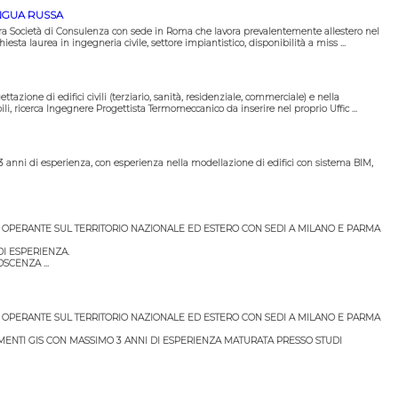
NGUA RUSSA
ra Società di Consulenza con sede in Roma che lavora prevalentemente allestero nel
hiesta laurea in ingegneria civile, settore impiantistico, disponibilità a miss ...
tazione di edifici civili (terziario, sanità, residenziale, commerciale) e nella
li, ricerca Ingegnere Progettista Termomeccanico da inserire nel proprio Uffic ...
 3 anni di esperienza, con esperienza nella modellazione di edifici con sistema BIM,
 OPERANTE SUL TERRITORIO NAZIONALE ED ESTERO CON SEDI A MILANO E PARMA
DI ESPERIENZA.
SCENZA ...
 OPERANTE SUL TERRITORIO NAZIONALE ED ESTERO CON SEDI A MILANO E PARMA
ENTI GIS CON MASSIMO 3 ANNI DI ESPERIENZA MATURATA PRESSO STUDI