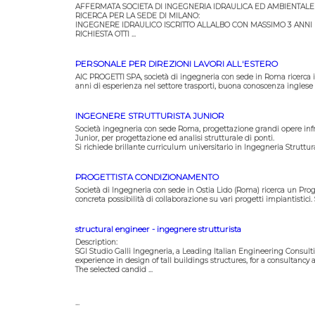
AFFERMATA SOCIETA DI INGEGNERIA IDRAULICA ED AMBIENTALE
RICERCA PER LA SEDE DI MILANO:
INGEGNERE IDRAULICO ISCRITTO ALLALBO CON MASSIMO 3 ANNI D
RICHIESTA OTTI ...
PERSONALE PER DIREZIONI LAVORI ALL'ESTERO
AIC PROGETTI SPA, società di ingegneria con sede in Roma ricerca inge
anni di esperienza nel settore trasporti, buona conoscenza inglese e/
INGEGNERE STRUTTURISTA JUNIOR
Società ingegneria con sede Roma, progettazione grandi opere infras
Junior, per progettazione ed analisi strutturale di ponti.
Si richiede brillante curriculum universitario in Ingegneria Struttural
PROGETTISTA CONDIZIONAMENTO
Società di Ingegneria con sede in Ostia Lido (Roma) ricerca un Pr
concreta possibilità di collaborazione su vari progetti impiantistici.
structural engineer - ingegnere strutturista
Description:
SGI Studio Galli Ingegneria, a Leading Italian Engineering Consulti
experience in design of tall buildings structures, for a consultancy
The selected candid ...
...