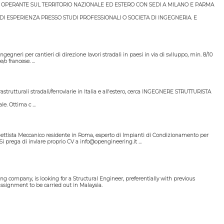
 OPERANTE SUL TERRITORIO NAZIONALE ED ESTERO CON SEDI A MILANO E PARMA
I ESPERIENZA PRESSO STUDI PROFESSIONALI O SOCIETA DI INGEGNERIA. E
gneri per cantieri di direzione lavori stradali in paesi in via di sviluppo, min. 8/10
o francese. ...
trutturali stradali/ferroviarie in Italia e all'estero, cerca INGEGNERE STRUTTURISTA
e. Ottima c ...
ogettista Meccanico residente in Roma, esperto di Impianti di Condizionamento per
 Si prega di inviare proprio CV a info@opengineering.it ...
ng company, is looking for a Structural Engineer, preferentially with previous
 assignment to be carried out in Malaysia.