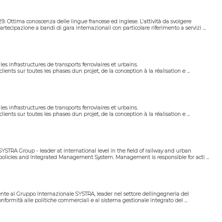
/29. Ottima conoscenza delle lingue francese ed inglese. L'attività da svolgere
ecipazione a bandi di gara internazionali con particolare riferimento a servizi ...
s infrastructures de transports ferroviaires et urbains.
nts sur toutes les phases dun projet, de la conception à la réalisation e ...
s infrastructures de transports ferroviaires et urbains.
nts sur toutes les phases dun projet, de la conception à la réalisation e ...
TRA Group - leader at international level in the field of railway and urban
 policies and Integrated Management System. Management is responsible for acti ...
te al Gruppo Internazionale SYSTRA, leader nel settore dellingegneria del
onformità alle politiche commerciali e al sistema gestionale integrato del ...