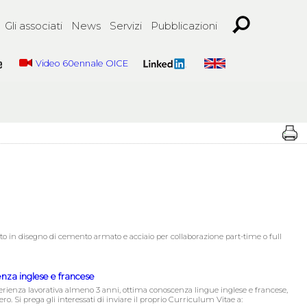
Gli associati
News
Servizi
Pubblicazioni
Video 60ennale OICE
rto in disegno di cemento armato e acciaio per collaborazione part-time o full
enza inglese e francese
erienza lavorativa almeno 3 anni, ottima conoscenza lingue inglese e francese,
. Si prega gli interessati di inviare il proprio Curriculum Vitae a: