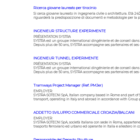
Ricerca giovane laureato per tirocinio
Si cerca giovane laureato in ingegneria civile o architettura. Età 24
riguarderà la predisposizione di documenti e metodologie per la part
INGENIEUR STRUCTURE EXPERIMENTE
PRÉSENTATION SYSTRA
SYSTRA est un groupe international dingénierie et de conseil dans le
Depuis plus de 50 ans, SYSTRA accompagne ses partenaires et ses clie
INGENIEUR TUNNEL EXPERIMENTE
PRÉSENTATION SYSTRA
SYSTRA est un groupe international dingénierie et de conseil dans le
Depuis plus de 50 ans, SYSTRA accompagne ses partenaires et ses clie
Tramways Project Manager (Ref. PMJer)
EMPLOYER:
SYSTRA-SOTECNI SpA, Italian company based in Rome and part of SYS
transport, operating in Italy and abroad in accordance with Group
ADDETTO SVILUPPO COMMERCIALE CROAZIA/BALCANI
EMPLOYER:
SYSTRA-SOTECNI SpA, società italiana con sede in Roma, appartenen
trasporto ferroviario ed urbano ed operante in Italia e allestero in c
Responsabile del Reparto Strutture