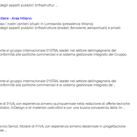
gli appalti pubblici (infrastruttur ...
ntiere - Area Milano
o i nostri cantieri situati in Lombardia (prevalenza Milano).
gli appalti pubblici (infrastrutture stradali, ferroviarie, aeroportuali) e privati
te al gruppo internazionale SYSTRA, leader nel settore dellingegneria del
 conformità alle politiche commerciali e al sistema gestionale integrato del Gruppo.
te al gruppo internazionale SYSTRA, leader nel settore dellingegneria del
conformità alle politiche commerciali e al sistema gestionale integrato de ...
are di P.IVA, con esperienza almeno quinquennale nella redazione di offerte tecniche
ator, InDesign e di materiali costruttivi e con una buona conoscenza della lin ...
nico Senior, titolare di P.IVA, con esperienza almeno decennale in progettazione
. ...