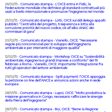
26/02/15 -
Comunicato stampa - L’OICE entra in Fidic, la
Federazione mondiale che definisce gli standard contrattuali più
usati a livello internazionale e promuove l’ingegneria nel mondo
23/02/15 -
Comunicato stampa - Lotti, OICE sul ddl delega appalti
pubblici: “Centralità del progetto, trasparenza e lotta alla
corruzione priorità del nuovo codice; ok all’albo ANAC dei
commissari di gara”
20/02/15 -
Comunicato stampa - Vianello, OICE: “Necessarie
regole più concorrenziali per lo sviluppo dell’ingegneria
ambientale e per interventi di maggiore qualità”
12/02/15 -
Comunicato stampa - Workshop OICE su “Sostenibilità
ambientale; ingegneria e grandi imprese a confronto” del 19
febbraio a Roma - Vianello, OICE: importante l’integrazione fra
tutti gli operatori del settore ambientale
05/02/15 -
Comunicato stampa - Split payment: l’OICE appoggia
la petizione on line dell’ANCE e annuncia azioni anche in sede
europea
28/01/15 -
Comunicato stampa - Lupoi, OICE: “Molto produttiva la
missione governativa in Congo; necessario rafforzare le sinergie
della filiera dell’ingegneria”
28/01/15 -
Comunicato stampa - Boi, OICE: "Bene la Regione