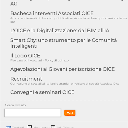
05/08/26 - Focus OICE sul DDL di riforma della responsabilità
AG
amminist...
Bacheca interventi Associati OICE
05/08/26 - Anac: pubblicata la Relazione illustrativa al Bando tipo
2 s...
Articoli e interventi di Associati pubblicati su riviste tecniche e quotidiani anche on
line
05/08/26 - SAVE THE DATE: Assemblea Pubblica Confindustria
Professioni ...
L'OICE e la Digitalizzazione: dal BIM all'IA
05/08/26 - Successo OICE per il bando della Città metropolitana
Smart City: uno strumento per le Comunità
di Reg...
Intelligenti
05/08/26 - Lettera OICE per il bando della Giunta Regionale della
Campa...
Il Logo OICE
Riservato agli Associati - Policy di utilizzo
04/08/26 - DL PA: previste cancellazioni da elenchi professionisti
per ...
Agevolazioni ai Giovani per iscrizione OICE
04/08/26 - International Sustainable Buildings Competition -
Recruitment
COP31, An...
Curriculum di specialisti italiani e stranieri e richieste di società Associate Oice
04/08/26 - CdS, project financing: progetto di fattibilità da
Convegni e seminari OICE
impugnar...
04/08/26 - Rapporto Anac corruzione 2020-2026: procedimenti
penali per ...
Cerca nel sito
04/08/26 - CdS: partecipazione alla gara non equivale ad
acquiescenza r...
04/08/26 - DL Infrastrutture approvato alla Camera, passa ora al
Contatti
Nota legale
Inf. Privacy