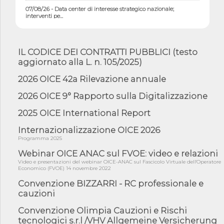
07/08/26 - Data center di interesse strategico nazionale;
interventi pe...
07/08/26 - Piano casa: dichiarato di interesse strategico;
nominata Com...
07/08/26 - Ponte sullo Stretto di Messina: deliberata la
IL CODICE DEI CONTRATTI PUBBLICI (testo
sussistenza di...
aggiornato alla L. n. 105/2025)
07/08/26 - Tunnel Brennero, dal Cipess via libera al quinto lotto
2026 OICE 42a Rilevazione annuale
costr...
06/08/26 - Istat, produzione industriale in calo dell'1% a giugno,
2026 OICE 9° Rapporto sulla Digitalizzazione
su a...
2025 OICE International Report
06/08/26 - Dal 3 agosto in vigore l'obbligo di energie rinnovabili
con ...
Internazionalizzazione OICE 2026
06/08/26 - DL PA approvato in Cdm: contributi per
Programma 2025
riqualificazione sism...
Webinar OICE ANAC sul FVOE: video e relazioni
06/08/26 - CdM: approvato il d.lgs. di adeguamento all’AI Act in
Video e presentazioni del webinar OICE-ANAC sul Fascicolo Virtuale dell'Operatore
mate...
Economico (FVOE) 14 novembre 2022
06/08/26 - DDL delegazione europea in Cdm per recepimento
Convenzione BIZZARRI - RC professionale e
norme UE in m...
cauzioni
05/08/26 - DL Infrastrutture e PNRR è legge: approvata oggi la
Convenzione Olimpia Cauzioni e Rischi
fiducia...
tecnologici s.r.l /VHV Allgemeine Versicherung