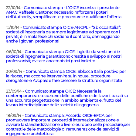
22/10/14 -
Comunicato stampa - L’OICE incontra il presidente
ANAC Raffaele Cantone: necessario rafforzare i poteri
dell’Authority, semplificare le procedure e qualificare l’offerta
15/10/14 -
Comunicato stampa OICE-ANCPL - “Sblocca Italia”:
società di ingegneria da sempre legittimate ad operare con i
privati; è in mala fede chi sostiene il contrario, danneggiando
anche i giovani professionisti
06/10/14 -
Comunicato stampa OICE: Ingletti: da venti anni le
società di ingegneria garantiscono crescita e sviluppo ai nostri
professionisti; evitare anacronistici passi indietro
30/09/14 -
Comunicato stampa OICE: Sblocca Italia positivo per
le risorse, ma occorre intervenire su in house, procedure
derogatorie e Avcpass e fare crescere le strutture organizzate
23/09/14 -
Comunicato stampa OICE: Necessaria la
contemporanea esecuzione delle bonifiche e dei lavori, basati su
una accurata progettazione in ambito ambientale, frutto del
lavoro interdisciplinare delle società di ingegneria
18/09/14 -
Comunicato stampa: Accordo OICE-EFCA per
promuovere importanti progetti di internazionalizzazione e
avviare la standardizzazione a livello europeo delle procedure,dei
contratti e delle metodologie di remunerazione dei servizi di
ingegneria e architettura