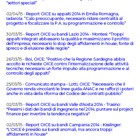
“settori speciali”
02/04/15 -
Report OICE su appalti 2014 in Emilia Romagna,
Iadarola: “Calo preoccupante, necessario ridare centralità al
progetto e focalizzare la P.A. su programmazione e controllo”
30/03/15 -
Report OICE su bandi Lazio 2014 - Montesi: "Troppi
appalti integrati abbassano la qualità e massimizzano il profitto
dell’impresa; necessario lo stop degli affidamenti in house, fonte di
spreco e di elusione delle regole"
26/03/15 -
Boi, OICE: “Positivo che la Regione Sardegna abbia
accolto le richieste OICE contro l’internalizzazione delle attività
tecniche; necessario un forte impulso alla programmazione e al
controllo degli appalti”
25/03/15 -
Comunicato stampa - Lotti, OICE: “Necessario che il
Governo renda vincolanti le linee guida ANAC e ne rafforzi i poteri
anche in vista della riforma del Codice dei contratti pubblici”
02/03/15 -
Report OICE su bandi Valle d'Aosta 2014 - Trasino:
"Pessimi i dati dei bandi di ingegneria nel 2014; puntare sul project
finance per invertire la tendenza negativa"
02/03/15 -
Report OICE su bandi Campania 2014 - Kisslinger:
"L'OICE è presidio sui bandi anomali, ma ancora troppi
affidamenti in house"