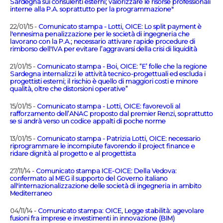
Sardegna sui consulenti esterni; valorizzare le risorse professionali
interne alla P.A. soprattutto per la programmazione"
22/01/15 -
Comunicato stampa - Lotti, OICE: Lo split payment è
l'ennesima penalizzazione per le società di ingegneria che
lavorano con la P.A.; necessario attivare rapide procedure di
rimborso dell'IVA per evitare l’aggravarsi della crisi di liquidità
21/01/15 -
Comunicato stampa - Boi, OICE: “E’ folle che la regione
Sardegna internalizzi le attività tecnico-progettuali ed escluda i
progettisti esterni; il rischio è quello di maggiori costi e minore
qualità, oltre che distorsioni operative”
15/01/15 -
Comunicato stampa - Lotti, OICE: favorevoli al
rafforzamento dell’ANAC proposto dal premier Renzi, soprattutto
se si andrà verso un codice appalti di poche norme
13/01/15 -
Comunicato stampa - Patrizia Lotti, OICE: necessario
riprogrammare le incompiute favorendo il project finance e
ridare dignità al progetto e al progettista
27/11/14 -
Comunicato stampa ICE-OICE: Della Vedova:
confermato al MEG il supporto del Governo italiano
all'internazionalizzazione delle società di ingegneria in ambito
Mediterraneo
04/11/14 -
Comunicato stampa: OICE, Legge stabilità: agevolare
fusioni fra imprese e investimenti in innovazione (BIM)