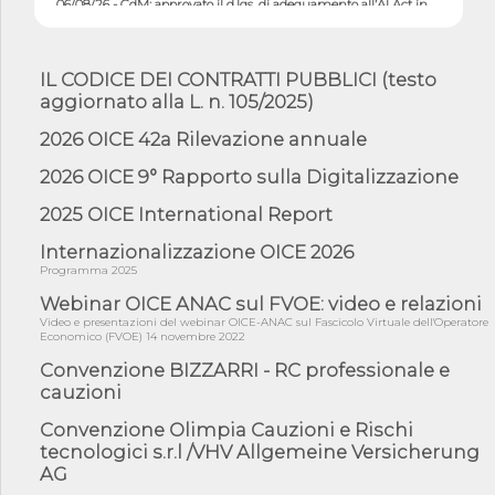
mate...
06/08/26 - DDL delegazione europea in Cdm per recepimento
norme UE in m...
IL CODICE DEI CONTRATTI PUBBLICI (testo
05/08/26 - DL Infrastrutture e PNRR è legge: approvata oggi la
aggiornato alla L. n. 105/2025)
fiducia...
2026 OICE 42a Rilevazione annuale
05/08/26 - Focus OICE sul DDL di riforma della responsabilità
amminist...
2026 OICE 9° Rapporto sulla Digitalizzazione
05/08/26 - Anac: pubblicata la Relazione illustrativa al Bando tipo
2 s...
2025 OICE International Report
05/08/26 - SAVE THE DATE: Assemblea Pubblica Confindustria
Internazionalizzazione OICE 2026
Professioni ...
Programma 2025
05/08/26 - Successo OICE per il bando della Città metropolitana
Webinar OICE ANAC sul FVOE: video e relazioni
di Reg...
Video e presentazioni del webinar OICE-ANAC sul Fascicolo Virtuale dell'Operatore
Economico (FVOE) 14 novembre 2022
05/08/26 - Lettera OICE per il bando della Giunta Regionale della
Campa...
Convenzione BIZZARRI - RC professionale e
04/08/26 - DL PA: previste cancellazioni da elenchi professionisti
cauzioni
per ...
Convenzione Olimpia Cauzioni e Rischi
04/08/26 - International Sustainable Buildings Competition -
tecnologici s.r.l /VHV Allgemeine Versicherung
COP31, An...
AG
04/08/26 - CdS, project financing: progetto di fattibilità da