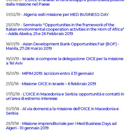
dalla missione nel Paese
01/02/19 -
Algeria: esiti missione per MED BUSINESS DAY
25/01/19 -
Seminario "Opportunities in the framework of the
Italian environmental cooperation activities in the Horn of Africa"
- Addis Abeba, 25 e 26 Febbraio 2019
18/01/19 -
Asian Development Bank Opportunities Fair (BOF) -
Manila, 27-28 marzo 2019
16/01/19 -
Israele: si compone la delegazione OICE per la missione
a Tel Aviv
15/01/19 -
MIPIM 2019: iscrizioni entro il 31 gennaio!
21/12/18 -
Missione OICE in Israele – 6 febbraio 2019
07/12/18 -
L’OICE in Macedonia e Serbia: opportunità e contatti in
un’area di estremo interesse
30/11/18 -
Al via domenica la missione dell'OICE in Macedonia e
Serbia
29/11/18 -
Missione imprenditoriale per i Med Business Days ad
Algeri - 10 gennaio 2019