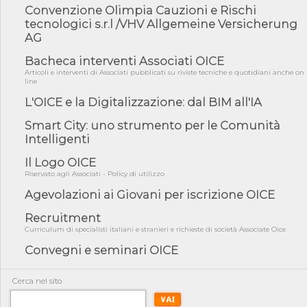
Convenzione Olimpia Cauzioni e Rischi
05/08/26 - DL Infrastrutture e PNRR è legge: approvata oggi la
fiducia...
tecnologici s.r.l /VHV Allgemeine Versicherung
AG
05/08/26 - Focus OICE sul DDL di riforma della responsabilità
amminist...
Bacheca interventi Associati OICE
05/08/26 - Anac: pubblicata la Relazione illustrativa al Bando tipo
Articoli e interventi di Associati pubblicati su riviste tecniche e quotidiani anche on
line
2 s...
L'OICE e la Digitalizzazione: dal BIM all'IA
05/08/26 - SAVE THE DATE: Assemblea Pubblica Confindustria
Professioni ...
Smart City: uno strumento per le Comunità
05/08/26 - Successo OICE per il bando della Città metropolitana
Intelligenti
di Reg...
Il Logo OICE
05/08/26 - Lettera OICE per il bando della Giunta Regionale della
Campa...
Riservato agli Associati - Policy di utilizzo
Agevolazioni ai Giovani per iscrizione OICE
04/08/26 - DL PA: previste cancellazioni da elenchi professionisti
per ...
Recruitment
04/08/26 - International Sustainable Buildings Competition -
Curriculum di specialisti italiani e stranieri e richieste di società Associate Oice
COP31, An...
Convegni e seminari OICE
04/08/26 - CdS, project financing: progetto di fattibilità da
impugnar...
Cerca nel sito
04/08/26 - Rapporto Anac corruzione 2020-2026: procedimenti
penali per ...