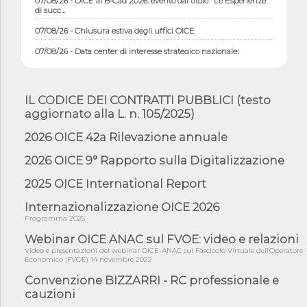
di succ...
07/08/26 - Chiusura estiva degli uffici OICE
07/08/26 - Data center di interesse strategico nazionale;
interventi pe...
07/08/26 - Piano casa: dichiarato di interesse strategico;
nominata Com...
IL CODICE DEI CONTRATTI PUBBLICI (testo
07/08/26 - Ponte sullo Stretto di Messina: deliberata la
aggiornato alla L. n. 105/2025)
sussistenza di...
2026 OICE 42a Rilevazione annuale
07/08/26 - Tunnel Brennero, dal Cipess via libera al quinto lotto
costr...
2026 OICE 9° Rapporto sulla Digitalizzazione
06/08/26 - Istat, produzione industriale in calo dell'1% a giugno,
su a...
2025 OICE International Report
06/08/26 - Dal 3 agosto in vigore l'obbligo di energie rinnovabili
Internazionalizzazione OICE 2026
con ...
Programma 2025
06/08/26 - DL PA approvato in Cdm: contributi per
Webinar OICE ANAC sul FVOE: video e relazioni
riqualificazione sism...
Video e presentazioni del webinar OICE-ANAC sul Fascicolo Virtuale dell'Operatore
06/08/26 - CdM: approvato il d.lgs. di adeguamento all’AI Act in
Economico (FVOE) 14 novembre 2022
mate...
Convenzione BIZZARRI - RC professionale e
06/08/26 - DDL delegazione europea in Cdm per recepimento
cauzioni
norme UE in m...