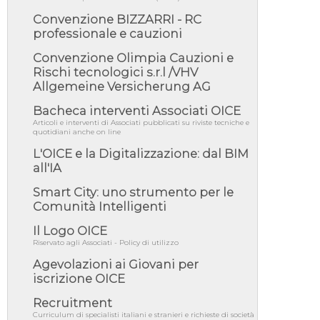
per recepimento norme UE in m...
Convenzione BIZZARRI - RC
05/08/26 - DL Infrastrutture e PNRR è legge:
professionale e cauzioni
approvata oggi la fiducia...
05/08/26 - Focus OICE sul DDL di riforma
Convenzione Olimpia Cauzioni e
della responsabilità amminist...
Rischi tecnologici s.r.l /VHV
Allgemeine Versicherung AG
05/08/26 - Anac: pubblicata la Relazione
illustrativa al Bando tipo 2 s...
Bacheca interventi Associati OICE
05/08/26 - SAVE THE DATE: Assemblea
Articoli e interventi di Associati pubblicati su riviste tecniche e
Pubblica Confindustria Professioni ...
quotidiani anche on line
05/08/26 - Successo OICE per il bando della
L'OICE e la Digitalizzazione: dal BIM
Città metropolitana di Reg...
all'IA
05/08/26 - Lettera OICE per il bando della
Smart City: uno strumento per le
Giunta Regionale della Campa...
Comunità Intelligenti
04/08/26 - DL PA: previste cancellazioni da
elenchi professionisti per ...
Il Logo OICE
Riservato agli Associati - Policy di utilizzo
04/08/26 - International Sustainable
Buildings Competition - COP31, An...
Agevolazioni ai Giovani per
04/08/26 - CdS, project financing: progetto di
iscrizione OICE
fattibilità da impugnar...
Recruitment
04/08/26 - Rapporto Anac corruzione 2020-
Curriculum di specialisti italiani e stranieri e richieste di società
2026: procedimenti penali per ...