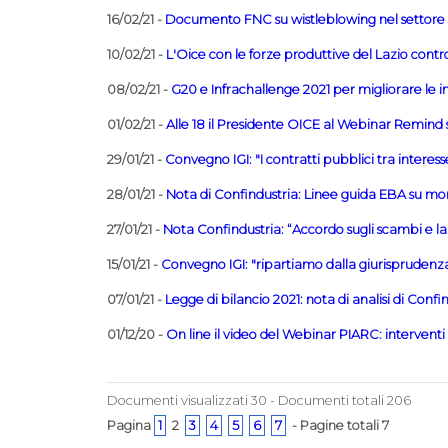
16/02/21 -
Documento FNC su wistleblowing nel settore 
10/02/21 -
L'Oice con le forze produttive del Lazio cont
08/02/21 -
G20 e Infrachallenge 2021 per migliorare le i
01/02/21 -
Alle 18 il Presidente OICE al Webinar Remind
29/01/21 -
Convegno IGI: "I contratti pubblici tra interess
28/01/21 -
Nota di Confindustria: Linee guida EBA su mor
27/01/21 -
Nota Confindustria: “Accordo sugli scambi e la
15/01/21 -
Convegno IGI: "ripartiamo dalla giurisprudenz
07/01/21 -
Legge di bilancio 2021: nota di analisi di Confi
01/12/20 -
On line il video del Webinar PIARC: interventi 
Documenti visualizzati 30 - Documenti totali 206
Pagina
1
2
3
4
5
6
7
- Pagine totali 7