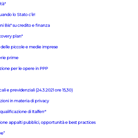
ità"
uando lo Stato c’è!
i Bis" su credito e finanza
covery plan"
io delle piccole e medie imprese
erie prime
zione per le opere in PPP
ali e previdenziali (24.3.2021 ore 15,30)
zioni in materia di privacy
ualificazione di Italferr"
ione appalti pubblici, opportunità e best practices
ve”