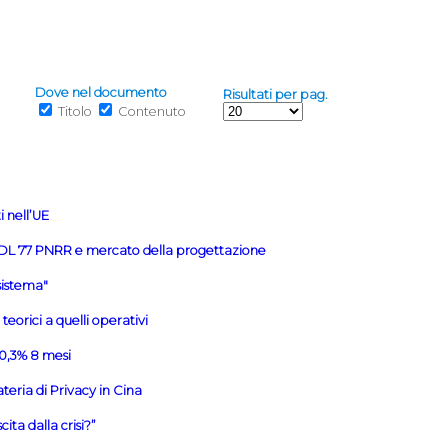
Dove nel documento
Risultati per pag.
Titolo
Contenuto
i nell’UE
u DL 77 PNRR e mercato della progettazione
sistema"
eorici a quelli operativi
30,3% 8 mesi
eria di Privacy in Cina
ta dalla crisi?”