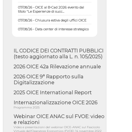
07/08/26 - OICE al B-Cad 2026: evento dal
titolo "Le Esperienze di succ...
07/08/26 - Chiusura estiva degli uffici OICE
07/08/26 - Data center di interesse strategico
nazionale; interventi pe...
07/08/26 - Piano casa: dichiarato di interesse
strategico; nominata Com...
IL CODICE DEI CONTRATTI PUBBLICI
07/08/26 - Ponte sullo Stretto di Messina:
deliberata la sussistenza di...
(testo aggiornato alla L. n. 105/2025)
07/08/26 - Tunnel Brennero, dal Cipess via
2026 OICE 42a Rilevazione annuale
libera al quinto lotto costr...
2026 OICE 9° Rapporto sulla
06/08/26 - Istat, produzione industriale in calo
dell'1% a giugno, su a...
Digitalizzazione
06/08/26 - Dal 3 agosto in vigore l'obbligo di
2025 OICE International Report
energie rinnovabili con ...
Internazionalizzazione OICE 2026
06/08/26 - DL PA approvato in Cdm:
contributi per riqualificazione sism...
Programma 2025
Webinar OICE ANAC sul FVOE: video
06/08/26 - CdM: approvato il d.lgs. di
adeguamento all’AI Act in mate...
e relazioni
Video e presentazioni del webinar OICE-ANAC sul Fascicolo
06/08/26 - DDL delegazione europea in Cdm
Virtuale dell'Operatore Economico (FVOE) 14 novembre 2022