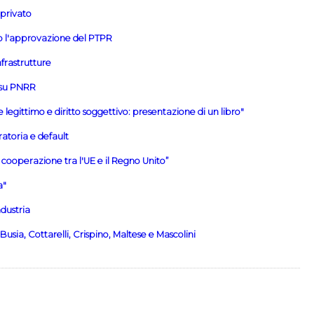
privato
ro l'approvazione del PTPR
nfrastrutture
 su PNRR
e legittimo e diritto soggettivo: presentazione di un libro"
atoria e default
 cooperazione tra l'UE e il Regno Unito”
a"
ndustria
Busia, Cottarelli, Crispino, Maltese e Mascolini