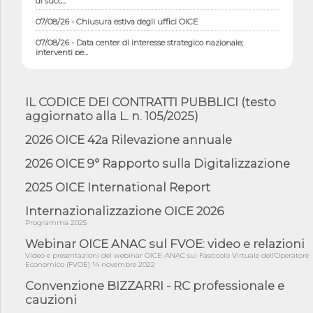
07/08/26 - Chiusura estiva degli uffici OICE
07/08/26 - Data center di interesse strategico nazionale;
interventi pe...
07/08/26 - Piano casa: dichiarato di interesse strategico;
nominata Com...
IL CODICE DEI CONTRATTI PUBBLICI (testo
07/08/26 - Ponte sullo Stretto di Messina: deliberata la
sussistenza di...
aggiornato alla L. n. 105/2025)
07/08/26 - Tunnel Brennero, dal Cipess via libera al quinto lotto
2026 OICE 42a Rilevazione annuale
costr...
2026 OICE 9° Rapporto sulla Digitalizzazione
06/08/26 - Istat, produzione industriale in calo dell'1% a giugno,
su a...
2025 OICE International Report
06/08/26 - Dal 3 agosto in vigore l'obbligo di energie rinnovabili
con ...
Internazionalizzazione OICE 2026
Programma 2025
06/08/26 - DL PA approvato in Cdm: contributi per
riqualificazione sism...
Webinar OICE ANAC sul FVOE: video e relazioni
06/08/26 - CdM: approvato il d.lgs. di adeguamento all’AI Act in
Video e presentazioni del webinar OICE-ANAC sul Fascicolo Virtuale dell'Operatore
mate...
Economico (FVOE) 14 novembre 2022
Convenzione BIZZARRI - RC professionale e
06/08/26 - DDL delegazione europea in Cdm per recepimento
norme UE in m...
cauzioni