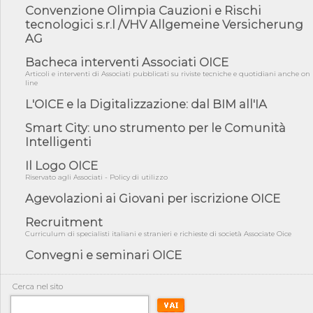
05/08/26 - DL Infrastrutture e PNRR è legge: approvata oggi la
Convenzione Olimpia Cauzioni e Rischi
fiducia...
tecnologici s.r.l /VHV Allgemeine Versicherung
05/08/26 - Focus OICE sul DDL di riforma della responsabilità
AG
amminist...
Bacheca interventi Associati OICE
05/08/26 - Anac: pubblicata la Relazione illustrativa al Bando tipo
Articoli e interventi di Associati pubblicati su riviste tecniche e quotidiani anche on
2 s...
line
05/08/26 - SAVE THE DATE: Assemblea Pubblica Confindustria
L'OICE e la Digitalizzazione: dal BIM all'IA
Professioni ...
Smart City: uno strumento per le Comunità
05/08/26 - Successo OICE per il bando della Città metropolitana
di Reg...
Intelligenti
05/08/26 - Lettera OICE per il bando della Giunta Regionale della
Il Logo OICE
Campa...
Riservato agli Associati - Policy di utilizzo
04/08/26 - DL PA: previste cancellazioni da elenchi professionisti
Agevolazioni ai Giovani per iscrizione OICE
per ...
04/08/26 - International Sustainable Buildings Competition -
Recruitment
COP31, An...
Curriculum di specialisti italiani e stranieri e richieste di società Associate Oice
04/08/26 - CdS, project financing: progetto di fattibilità da
Convegni e seminari OICE
impugnar...
04/08/26 - Rapporto Anac corruzione 2020-2026: procedimenti
Cerca nel sito
penali per ...
04/08/26 - CdS: partecipazione alla gara non equivale ad