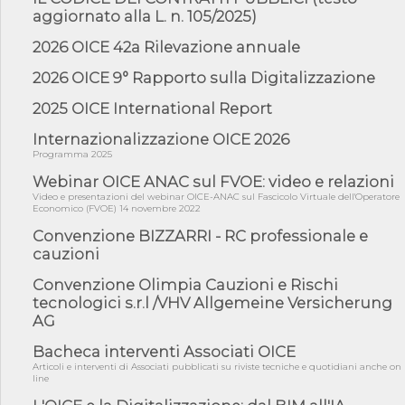
aggiornato alla L. n. 105/2025)
05/08/26 - Lettera OICE per il bando della Giunta Regionale della
Campa...
2026 OICE 42a Rilevazione annuale
04/08/26 - DL PA: previste cancellazioni da elenchi professionisti
2026 OICE 9° Rapporto sulla Digitalizzazione
per ...
2025 OICE International Report
04/08/26 - International Sustainable Buildings Competition -
COP31, An...
Internazionalizzazione OICE 2026
04/08/26 - CdS, project financing: progetto di fattibilità da
Programma 2025
impugnar...
Webinar OICE ANAC sul FVOE: video e relazioni
04/08/26 - Rapporto Anac corruzione 2020-2026: procedimenti
Video e presentazioni del webinar OICE-ANAC sul Fascicolo Virtuale dell'Operatore
penali per ...
Economico (FVOE) 14 novembre 2022
04/08/26 - CdS: partecipazione alla gara non equivale ad
Convenzione BIZZARRI - RC professionale e
acquiescenza r...
cauzioni
04/08/26 - DL Infrastrutture approvato alla Camera, passa ora al
Senato
Convenzione Olimpia Cauzioni e Rischi
tecnologici s.r.l /VHV Allgemeine Versicherung
03/08/26 - TAR Piemonte: RUP può avvalersi di consulente
esterno per v...
AG
03/08/26 - Gruppo FS: nel primo semestre 2026 3 mld di
Bacheca interventi Associati OICE
aggiudicazioni e...
Articoli e interventi di Associati pubblicati su riviste tecniche e quotidiani anche on
line
03/08/26 - Conferenza Obiettivo Export: Imprese e Territori del
Centro ...