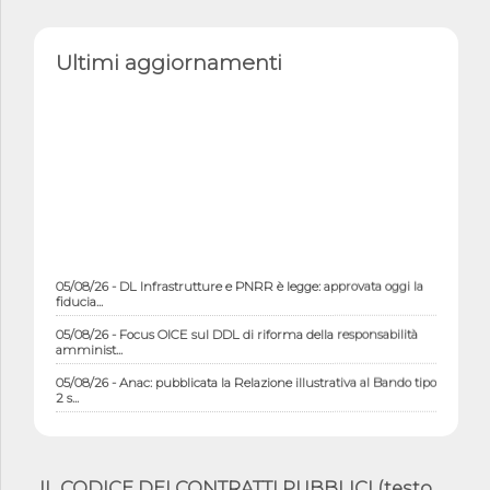
Ultimi aggiornamenti
05/08/26 - DL Infrastrutture e PNRR è legge: approvata oggi la
fiducia...
05/08/26 - Focus OICE sul DDL di riforma della responsabilità
amminist...
05/08/26 - Anac: pubblicata la Relazione illustrativa al Bando tipo
2 s...
05/08/26 - SAVE THE DATE: Assemblea Pubblica Confindustria
Professioni ...
05/08/26 - Successo OICE per il bando della Città metropolitana
IL CODICE DEI CONTRATTI PUBBLICI (testo
di Reg...