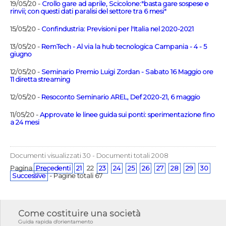
19/05/20 -
Crollo gare ad aprile, Scicolone:"basta gare sospese e
rinvii; con questi dati paralisi del settore tra 6 mesi"
15/05/20 -
Confindustria: Previsioni per l'Italia nel 2020-2021
13/05/20 -
RemTech - Al via la hub tecnologica Campania - 4 - 5
giugno
12/05/20 -
Seminario Premio Luigi Zordan - Sabato 16 Maggio ore
11 diretta streaming
12/05/20 -
Resoconto Seminario AREL, Def 2020-21, 6 maggio
11/05/20 -
Approvate le linee guida sui ponti: sperimentazione fino
a 24 mesi
Documenti visualizzati 30 - Documenti totali 2008
Pagina
Precedenti
21
22
23
24
25
26
27
28
29
30
Successive
- Pagine totali 67
Come costituire una società
Guida rapida d'orientamento