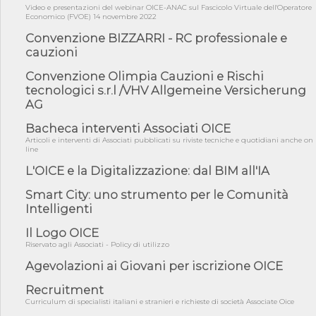
Video e presentazioni del webinar OICE-ANAC sul Fascicolo Virtuale dell'Operatore
acquiescenza r...
Economico (FVOE) 14 novembre 2022
04/08/26 - DL Infrastrutture approvato alla Camera, passa ora al
Convenzione BIZZARRI - RC professionale e
Senato
cauzioni
03/08/26 - TAR Piemonte: RUP può avvalersi di consulente
esterno per v...
Convenzione Olimpia Cauzioni e Rischi
tecnologici s.r.l /VHV Allgemeine Versicherung
03/08/26 - Gruppo FS: nel primo semestre 2026 3 mld di
AG
aggiudicazioni e...
03/08/26 - Conferenza Obiettivo Export: Imprese e Territori del
Bacheca interventi Associati OICE
Centro ...
Articoli e interventi di Associati pubblicati su riviste tecniche e quotidiani anche on
line
03/08/26 - TAR Sicilia: raggruppate devono possedere requisiti
per eseg...
L'OICE e la Digitalizzazione: dal BIM all'IA
03/08/26 - TAR Lazio - Latina: omesso sopralluogo obbligatorio
Smart City: uno strumento per le Comunità
non può...
Intelligenti
03/08/26 - Investimenti stradali nei piccoli Comuni: dal MIT
ulteriori ...
Il Logo OICE
Riservato agli Associati - Policy di utilizzo
31/07/26 - On line il testo integrale della Rilevazione annuale
OICE/CE...
Agevolazioni ai Giovani per iscrizione OICE
31/07/26 - MASE: approvata la nuova guida operativa dei
Recruitment
certificati bia...
Curriculum di specialisti italiani e stranieri e richieste di società Associate Oice
31/07/26 - Piano Mattei countries: Ethiopia Borana Resilient