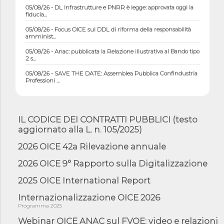
05/08/26 - DL Infrastrutture e PNRR è legge: approvata oggi la
fiducia...
05/08/26 - Focus OICE sul DDL di riforma della responsabilità
amminist...
05/08/26 - Anac: pubblicata la Relazione illustrativa al Bando tipo
2 s...
05/08/26 - SAVE THE DATE: Assemblea Pubblica Confindustria
Professioni ...
05/08/26 - Successo OICE per il bando della Città metropolitana
di Reg...
05/08/26 - Lettera OICE per il bando della Giunta Regionale della
IL CODICE DEI CONTRATTI PUBBLICI (testo
Campa...
aggiornato alla L. n. 105/2025)
04/08/26 - DL PA: previste cancellazioni da elenchi professionisti
per ...
2026 OICE 42a Rilevazione annuale
04/08/26 - International Sustainable Buildings Competition -
2026 OICE 9° Rapporto sulla Digitalizzazione
COP31, An...
2025 OICE International Report
04/08/26 - CdS, project financing: progetto di fattibilità da
impugnar...
Internazionalizzazione OICE 2026
04/08/26 - Rapporto Anac corruzione 2020-2026: procedimenti
Programma 2025
penali per ...
Webinar OICE ANAC sul FVOE: video e relazioni
04/08/26 - CdS: partecipazione alla gara non equivale ad