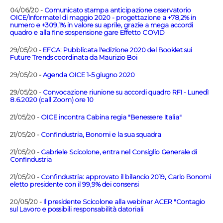
04/06/20 -
Comunicato stampa anticipazione osservatorio
OICE/Informatel di maggio 2020 - progettazione a +78,2% in
numero e +309,1% in valore su aprile, grazie a mega accordi
quadro e alla fine sospensione gare Effetto COVID
29/05/20 -
EFCA: Pubblicata l'edizione 2020 del Booklet sui
Future Trends coordinata da Maurizio Boi
29/05/20 -
Agenda OICE 1-5 giugno 2020
29/05/20 -
Convocazione riunione su accordi quadro RFI - Lunedì
8.6.2020 (call Zoom) ore 10
21/05/20 -
OICE incontra Cabina regia "Benessere Italia"
21/05/20 -
Confindustria, Bonomi e la sua squadra
21/05/20 -
Gabriele Scicolone, entra nel Consiglio Generale di
Confindustria
21/05/20 -
Confindustria: approvato il bilancio 2019, Carlo Bonomi
eletto presidente con il 99,9% dei consensi
20/05/20 -
Il presidente Scicolone alla webinar ACER "Contagio
sul Lavoro e possibili responsabilità datoriali