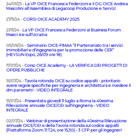
24/01/25 -
La VP OICE Francesca Federzoni e il DG OICE Andrea
Mascolini all’Assemblea di Legacoop Produzione e Servizi
27/11/24 -
CORSI OICE ACADEMY 2025
21/11/24 -
La VP OICE Francesca Federzoni al Business Forum
Maeci-Ice sull'Ucraina
05/09/24 -
Seminario OICE-FIMAA “Il Partenariato tra i servizi
immobiliari e d’ingegneria per la promozione delle CER”
(HEYSUN Expo, 26/09 ore 18)
17/07/24 -
Corso OICE Academy - LA VERIFICA DEI PROGETTI DI
OPERE PUBBLICHE
15/07/24 -
Tavola rotonda OICE su codice appalti - prioritario
avere regole specifiche per ingegneria e architettura e rivedere il
dm parametri - VIDEO INTEGRALE
15/07/24 -
Presentata giovedì 11 luglio a Roma la 40esima
Rilevazione annuale OICE/CEr sull'ingegneria - VIDEO
INTEGRALE
02/07/24 -
Webinar di presentazione della 40esima Rilevazione
annuale OICE/CEr e della Tavola rotonda sul codice appalti
(Piattaforma Zoom 11.7.24, ore 15,30) - 3 CFP per gli Ingegneri