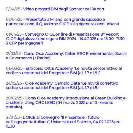
11/04/25 -
Video progetti BIM degli Sponsor del Report
02/04/25 -
Presentato a Milano, con grande successo e
partecipazione, il Quaderno OICE sulla rigenerazione urbana
01/04/25 -
Convegno OICE on line di Presentazione 8° Report
OICE digitalizzazione e gare BIM 2024 - 14.4.2025 ore 15.00- 17.30 -
3 CFP per ingegneri
12/03/25 -
Corso Oice Academy: Criteri ESG Environmental, Social
e Governance (+ Rating)
06/03/25 -
Esiti corso OICE Academy "Le novità del correttivo al
codice su contenuti del Progetto e BIM (all. 1.7 e I.9)”
24/02/25 -
Oice Academy: Cambio Data "Le novità correttivo
codice su contenuti del Progetto e BIM (all. 1.7 e I.9)
20/02/25 -
Corso Oice Academy: Introduzione ai Green Building e
ai sistemi rating GBC LEED (04 marzo 2025 ore 10 - evento
gratuito)
31/01/25 -
L’OICE al Convegno “Il Presente e il futuro
dell’ingegneria italiana”, Università del Salento, 04.02.2025 ore
15.30