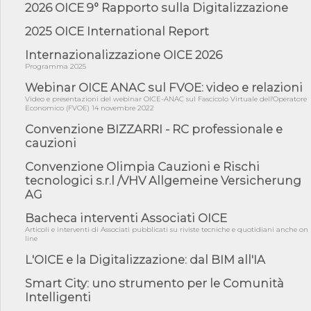
amminist...
2026 OICE 9° Rapporto sulla Digitalizzazione
05/08/26 - Anac: pubblicata la Relazione illustrativa al Bando tipo
2025 OICE International Report
2 s...
Internazionalizzazione OICE 2026
05/08/26 - SAVE THE DATE: Assemblea Pubblica Confindustria
Professioni ...
Programma 2025
05/08/26 - Successo OICE per il bando della Città metropolitana
Webinar OICE ANAC sul FVOE: video e relazioni
di Reg...
Video e presentazioni del webinar OICE-ANAC sul Fascicolo Virtuale dell'Operatore
Economico (FVOE) 14 novembre 2022
05/08/26 - Lettera OICE per il bando della Giunta Regionale della
Campa...
Convenzione BIZZARRI - RC professionale e
cauzioni
04/08/26 - DL PA: previste cancellazioni da elenchi professionisti
per ...
Convenzione Olimpia Cauzioni e Rischi
04/08/26 - International Sustainable Buildings Competition -
tecnologici s.r.l /VHV Allgemeine Versicherung
COP31, An...
AG
04/08/26 - CdS, project financing: progetto di fattibilità da
Bacheca interventi Associati OICE
impugnar...
Articoli e interventi di Associati pubblicati su riviste tecniche e quotidiani anche on
04/08/26 - Rapporto Anac corruzione 2020-2026: procedimenti
line
penali per ...
L'OICE e la Digitalizzazione: dal BIM all'IA
04/08/26 - CdS: partecipazione alla gara non equivale ad
acquiescenza r...
Smart City: uno strumento per le Comunità
Intelligenti
04/08/26 - DL Infrastrutture approvato alla Camera, passa ora al
Senato