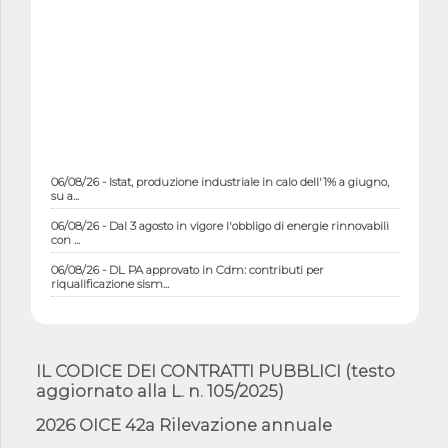
06/08/26 - Istat, produzione industriale in calo dell'1% a giugno,
su a...
06/08/26 - Dal 3 agosto in vigore l'obbligo di energie rinnovabili
con ...
06/08/26 - DL PA approvato in Cdm: contributi per
riqualificazione sism...
06/08/26 - CdM: approvato il d.lgs. di adeguamento all’AI Act in
mate...
06/08/26 - DDL delegazione europea in Cdm per recepimento
norme UE in m...
IL CODICE DEI CONTRATTI PUBBLICI (testo
aggiornato alla L. n. 105/2025)
05/08/26 - DL Infrastrutture e PNRR è legge: approvata oggi la
fiducia...
2026 OICE 42a Rilevazione annuale
05/08/26 - Focus OICE sul DDL di riforma della responsabilità