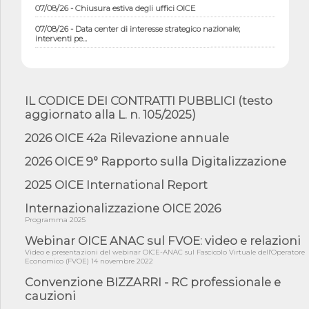
07/08/26 - Chiusura estiva degli uffici OICE
07/08/26 - Data center di interesse strategico nazionale;
interventi pe...
07/08/26 - Piano casa: dichiarato di interesse strategico;
nominata Com...
07/08/26 - Ponte sullo Stretto di Messina: deliberata la
sussistenza di...
IL CODICE DEI CONTRATTI PUBBLICI (testo
aggiornato alla L. n. 105/2025)
07/08/26 - Tunnel Brennero, dal Cipess via libera al quinto lotto
costr...
2026 OICE 42a Rilevazione annuale
06/08/26 - Istat, produzione industriale in calo dell'1% a giugno,
su a...
2026 OICE 9° Rapporto sulla Digitalizzazione
06/08/26 - Dal 3 agosto in vigore l'obbligo di energie rinnovabili
2025 OICE International Report
con ...
06/08/26 - DL PA approvato in Cdm: contributi per
Internazionalizzazione OICE 2026
riqualificazione sism...
Programma 2025
06/08/26 - CdM: approvato il d.lgs. di adeguamento all’AI Act in
Webinar OICE ANAC sul FVOE: video e relazioni
mate...
Video e presentazioni del webinar OICE-ANAC sul Fascicolo Virtuale dell'Operatore
Economico (FVOE) 14 novembre 2022
06/08/26 - DDL delegazione europea in Cdm per recepimento
norme UE in m...
Convenzione BIZZARRI - RC professionale e
cauzioni
05/08/26 - DL Infrastrutture e PNRR è legge: approvata oggi la
fiducia...