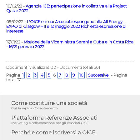
18/02/22 -
Agenzia ICE: partecipazione in collettiva alla Project
Qatar 2022
09/02/22 -
L'OICE e i suoi Associati espongono alla All Energy
EXPO di Glasgow – 11 e 12 maggio 2022 Richiesta espressione di
interesse
17/01/22 -
Missione della Viceministra Sereni a Cuba e in Costa Rica
- 16/21 gennaio 2022
Documenti visualizzati 30 - Documenti totali 501
Pagina
1
2
3
4
5
6
7
8
9
10
Successive
- Pagine
totali 17
Come costituire una società
Guida rapida d'orientamento
Piattaforma Referenze Associati
Marketing e collaborazione per gli Associati OICE
Perché e come iscriversi a OICE