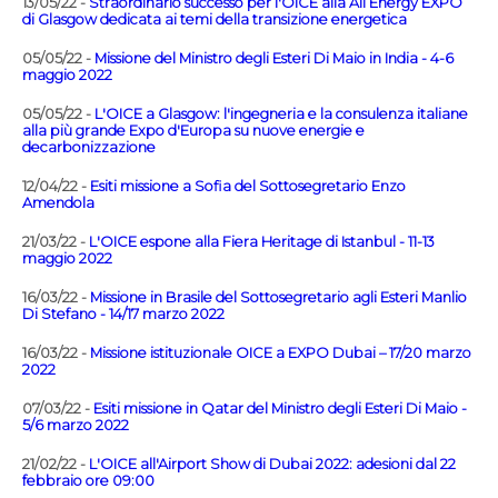
13/05/22 -
Straordinario successo per l'OICE alla All Energy EXPO
di Glasgow dedicata ai temi della transizione energetica
05/05/22 -
Missione del Ministro degli Esteri Di Maio in India - 4-6
maggio 2022
05/05/22 -
L'OICE a Glasgow: l'ingegneria e la consulenza italiane
alla più grande Expo d'Europa su nuove energie e
decarbonizzazione
12/04/22 -
Esiti missione a Sofia del Sottosegretario Enzo
Amendola
21/03/22 -
L'OICE espone alla Fiera Heritage di Istanbul - 11-13
maggio 2022
16/03/22 -
Missione in Brasile del Sottosegretario agli Esteri Manlio
Di Stefano - 14/17 marzo 2022
16/03/22 -
Missione istituzionale OICE a EXPO Dubai – 17/20 marzo
2022
07/03/22 -
Esiti missione in Qatar del Ministro degli Esteri Di Maio -
5/6 marzo 2022
21/02/22 -
L'OICE all'Airport Show di Dubai 2022: adesioni dal 22
febbraio ore 09:00