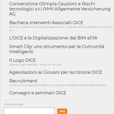
Convenzione Olimpia Cauzioni e Rischi
05/08/26 - Focus OICE sul DDL di riforma della responsabilità
tecnologici s.r.l /VHV Allgemeine Versicherung
amminist...
AG
05/08/26 - Anac: pubblicata la Relazione illustrativa al Bando tipo
2 s...
Bacheca interventi Associati OICE
Articoli e interventi di Associati pubblicati su riviste tecniche e quotidiani anche on
05/08/26 - SAVE THE DATE: Assemblea Pubblica Confindustria
line
Professioni ...
L'OICE e la Digitalizzazione: dal BIM all'IA
05/08/26 - Successo OICE per il bando della Città metropolitana
di Reg...
Smart City: uno strumento per le Comunità
Intelligenti
05/08/26 - Lettera OICE per il bando della Giunta Regionale della
Campa...
Il Logo OICE
04/08/26 - DL PA: previste cancellazioni da elenchi professionisti
Riservato agli Associati - Policy di utilizzo
per ...
Agevolazioni ai Giovani per iscrizione OICE
04/08/26 - International Sustainable Buildings Competition -
COP31, An...
Recruitment
04/08/26 - CdS, project financing: progetto di fattibilità da
Curriculum di specialisti italiani e stranieri e richieste di società Associate Oice
impugnar...
Convegni e seminari OICE
04/08/26 - Rapporto Anac corruzione 2020-2026: procedimenti
penali per ...
Cerca nel sito
04/08/26 - CdS: partecipazione alla gara non equivale ad
acquiescenza r...