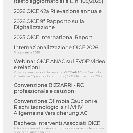
05/08/26 - DL Infrastrutture e PNRR è legge:
(testo aggiornato alla L. n. 105/2025)
approvata oggi la fiducia...
2026 OICE 42a Rilevazione annuale
05/08/26 - Focus OICE sul DDL di riforma
della responsabilità amminist...
2026 OICE 9° Rapporto sulla
05/08/26 - Anac: pubblicata la Relazione
Digitalizzazione
illustrativa al Bando tipo 2 s...
2025 OICE International Report
05/08/26 - SAVE THE DATE: Assemblea
Pubblica Confindustria Professioni ...
Internazionalizzazione OICE 2026
05/08/26 - Successo OICE per il bando della
Programma 2025
Città metropolitana di Reg...
Webinar OICE ANAC sul FVOE: video
05/08/26 - Lettera OICE per il bando della
e relazioni
Giunta Regionale della Campa...
Video e presentazioni del webinar OICE-ANAC sul Fascicolo
Virtuale dell'Operatore Economico (FVOE) 14 novembre 2022
04/08/26 - DL PA: previste cancellazioni da
elenchi professionisti per ...
Convenzione BIZZARRI - RC
professionale e cauzioni
04/08/26 - International Sustainable
Buildings Competition - COP31, An...
Convenzione Olimpia Cauzioni e
04/08/26 - CdS, project financing: progetto di
Rischi tecnologici s.r.l /VHV
fattibilità da impugnar...
Allgemeine Versicherung AG
04/08/26 - Rapporto Anac corruzione 2020-
2026: procedimenti penali per ...
Bacheca interventi Associati OICE
Articoli e interventi di Associati pubblicati su riviste tecniche e
04/08/26 - CdS: partecipazione alla gara non
quotidiani anche on line