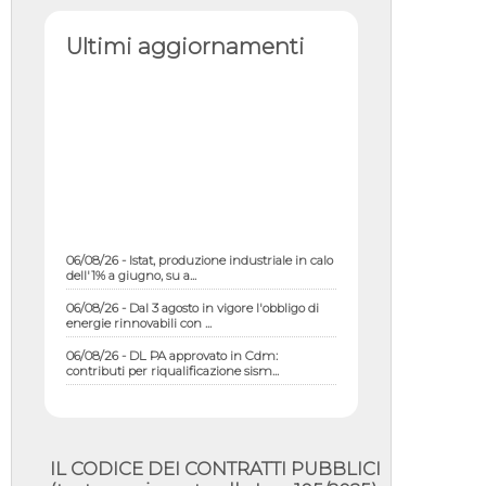
Ultimi aggiornamenti
06/08/26 - Istat, produzione industriale in calo
dell'1% a giugno, su a...
06/08/26 - Dal 3 agosto in vigore l'obbligo di
energie rinnovabili con ...
06/08/26 - DL PA approvato in Cdm:
contributi per riqualificazione sism...
06/08/26 - CdM: approvato il d.lgs. di
adeguamento all’AI Act in mate...
06/08/26 - DDL delegazione europea in Cdm
per recepimento norme UE in m...
IL CODICE DEI CONTRATTI PUBBLICI