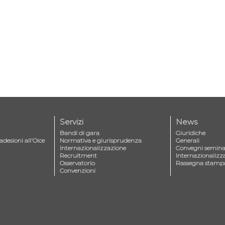
Servizi
News
Bandi di gara
Giuridiche
adesioni all'Oice
Normativa e giurisprudenza
Generali
Internazionalizzazione
Convegni seminar
Recruitment
Internazionalizz
Osservatorio
Rassegna stamp
Convenzioni