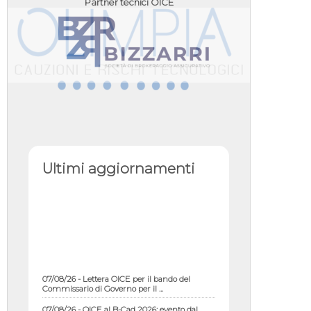
Partner tecnici OICE
Ultimi aggiornamenti
07/08/26 - Lettera OICE per il bando del
Commissario di Governo per il ...
07/08/26 - OICE al B-Cad 2026: evento dal
titolo "Le Esperienze di succ...