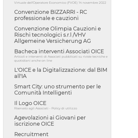
05/08/26 - DL Infrastrutture e PNRR è legge:
Virtuale dell'Operatore Economico (FVOE) 14 novembre 2022
approvata oggi la fiducia...
Convenzione BIZZARRI - RC
05/08/26 - Focus OICE sul DDL di riforma
professionale e cauzioni
della responsabilità amminist...
Convenzione Olimpia Cauzioni e
05/08/26 - Anac: pubblicata la Relazione
illustrativa al Bando tipo 2 s...
Rischi tecnologici s.r.l /VHV
Allgemeine Versicherung AG
05/08/26 - SAVE THE DATE: Assemblea
Pubblica Confindustria Professioni ...
Bacheca interventi Associati OICE
05/08/26 - Successo OICE per il bando della
Articoli e interventi di Associati pubblicati su riviste tecniche e
Città metropolitana di Reg...
quotidiani anche on line
L'OICE e la Digitalizzazione: dal BIM
05/08/26 - Lettera OICE per il bando della
Giunta Regionale della Campa...
all'IA
04/08/26 - DL PA: previste cancellazioni da
Smart City: uno strumento per le
elenchi professionisti per ...
Comunità Intelligenti
04/08/26 - International Sustainable
Buildings Competition - COP31, An...
Il Logo OICE
Riservato agli Associati - Policy di utilizzo
04/08/26 - CdS, project financing: progetto di
fattibilità da impugnar...
Agevolazioni ai Giovani per
iscrizione OICE
04/08/26 - Rapporto Anac corruzione 2020-
2026: procedimenti penali per ...
Recruitment
04/08/26 - CdS: partecipazione alla gara non