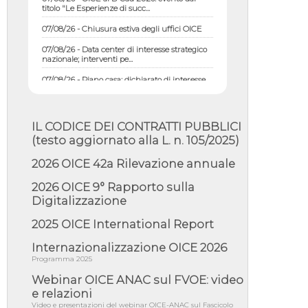
07/08/26 - Chiusura estiva degli uffici OICE
07/08/26 - Data center di interesse strategico
nazionale; interventi pe...
07/08/26 - Piano casa: dichiarato di interesse
strategico; nominata Com...
07/08/26 - Ponte sullo Stretto di Messina:
deliberata la sussistenza di...
IL CODICE DEI CONTRATTI PUBBLICI
07/08/26 - Tunnel Brennero, dal Cipess via
(testo aggiornato alla L. n. 105/2025)
libera al quinto lotto costr...
06/08/26 - Istat, produzione industriale in calo
2026 OICE 42a Rilevazione annuale
dell'1% a giugno, su a...
2026 OICE 9° Rapporto sulla
06/08/26 - Dal 3 agosto in vigore l'obbligo di
Digitalizzazione
energie rinnovabili con ...
06/08/26 - DL PA approvato in Cdm:
2025 OICE International Report
contributi per riqualificazione sism...
Internazionalizzazione OICE 2026
06/08/26 - CdM: approvato il d.lgs. di
Programma 2025
adeguamento all’AI Act in mate...
Webinar OICE ANAC sul FVOE: video
06/08/26 - DDL delegazione europea in Cdm
per recepimento norme UE in m...
e relazioni
Video e presentazioni del webinar OICE-ANAC sul Fascicolo