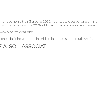
comunque non oltre il 3 giugno 2026, il consueto questionario on line
nsuntivo 2025 e stime 2026, utilizzando la propria login e password:
www.oice.it/rilevazione
e i dati che verranno inseriti nella Parte 1 saranno utilizzati...
AI SOLI ASSOCIATI