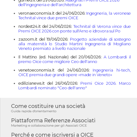
gdmed.it del 21/06/2026:
Assegnati i Premi OICE 2026
dell'ingegneria e dell'architettura
veronaeconomia.it del 24/06/2026:
Ingegneria, la veronese
Technital vince due premi OICE
nordest24.it del 24/06/2026:
Technital di Verona vince due
Premi OICE 2026 con ponte sull'Arno e idrovora sul Po
zazoom.it del 19/06/2026:
Progetto aziendale di sostegno
alla maternità lo Studio Martini Ingegneria di Mogliano
Veneto premiato a livello nazionale
Il Mattino (ed. Nazionale) del 20/06/2026:
A Lombardi il
premo Oice come migliore Ceo dell'anno
venetoeconomia.it del 24/06/2026:
Ingegneria hi-tech,
OICE premia due grandi opere «made in Veneto»
edilizianews.it del 26/06/2026:
Premi Oice 2026. Marco
Lombardi nominato "Ceo dell'anno"
Come costituire una società
Guida rapida d'orientamento
Piattaforma Referenze Associati
Marketing e collaborazione per gli Associati OICE
Perché e come iscriversi a OICE