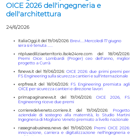
OICE 2026 dell'ingegneria e
dell'architettura
24/6/2026
ItaliaOggi.it del 19/06/2026:
Brevi.....Mercoledì 17 giugno
sera si è tenuta ......
ntplusediliziaeterritorio.ilsole24ore.com del 18/06/2026:
Premi Oice: Lombardi (Proger) ceo dell'anno, miglior
progetto a Currà
fsnews.it del 19/06/2026:
OICE 2026: due primi premi per
FS Engineering sulla sicurezza cantieri e sull'internazionale
erpfress.it del 18/06/2026:
FS Engineering premiata agli
OICE per sicurezza cantieri e direzione lavori
primapaginanews.it del 19/06/2026:
OICE 2026, FS
Engineering riceve due premi
corrieredelveneto.corriere.it del 19/06/2026:
Progetto
aziendale di sostegno alla maternità, lo Studio Martini
Ingegneria di Mogliano Veneto premiato a livello nazionale
rassegnabusiness.news del 19/06/2026:
Premi OICE 2026:
innovazione, carriera e digitalizzazione nell'ingegneria e