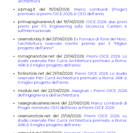
architettura
icpmag.it del 19/06/2026:
Marco Lombardi (Proger)
premiato ai premi OICE 2026: è CEO dell'anno
primapaginanews.it del 19/06/2026:
OICE 2026: due primi
premi per FS Engineering sulla Sicurezza Cantieri e
sull'Internazionale
cesenatoday.it del 21/06/2026:
Ex Fornace di Torre del Moro,
l'architettura cesenate trionfa: premio per il "Miglior
progetto dell'anno"
romagnanotizie.net del 21/06/2026:
Premi OICE 2026. Lo
studio cesenate Pier Currà Architettura premiato a Roma:
ARK è il miglior progetto dell'anno
forlinotizie.net del 21/06/2026:
Premi OICE 2026. Lo studio
cesenate Pier Currà Architettura premiato a Roma: ARK è
il miglior progetto dell'anno
modulo.net del 22/06/2026:
Assegnati i Premi OICE 2026
dell'ingegneria e dell'architettura
rassegnabusiness.news del 22/06/2026:
Marco Lombardi di
Proger nominato CEO dell'Anno ai Premi OICE 2026
cesenanotizie.net del 21/06/2026:
Premi OICE 2026. Lo
studio cesenate Pier Currà Architettura premiato a Roma:
ARK è il miglior progetto dell'anno