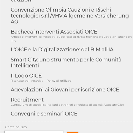
fiducia...
Convenzione Olimpia Cauzioni e Rischi
05/08/26 - Focus OICE sul DDL di riforma della responsabilità
tecnologici s.r.l /VHV Allgemeine Versicherung
amminist...
AG
05/08/26 - Anac: pubblicata la Relazione illustrativa al Bando tipo
2 s...
Bacheca interventi Associati OICE
Articoli e interventi di Associati pubblicati su riviste tecniche e quotidiani anche on
05/08/26 - SAVE THE DATE: Assemblea Pubblica Confindustria
line
Professioni ...
L'OICE e la Digitalizzazione: dal BIM all'IA
05/08/26 - Successo OICE per il bando della Città metropolitana
di Reg...
Smart City: uno strumento per le Comunità
05/08/26 - Lettera OICE per il bando della Giunta Regionale della
Intelligenti
Campa...
Il Logo OICE
04/08/26 - DL PA: previste cancellazioni da elenchi professionisti
Riservato agli Associati - Policy di utilizzo
per ...
Agevolazioni ai Giovani per iscrizione OICE
04/08/26 - International Sustainable Buildings Competition -
COP31, An...
Recruitment
04/08/26 - CdS, project financing: progetto di fattibilità da
Curriculum di specialisti italiani e stranieri e richieste di società Associate Oice
impugnar...
Convegni e seminari OICE
04/08/26 - Rapporto Anac corruzione 2020-2026: procedimenti
penali per ...
Cerca nel sito
04/08/26 - CdS: partecipazione alla gara non equivale ad