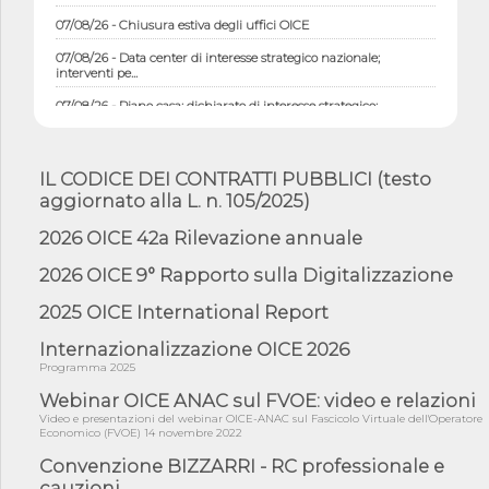
07/08/26 - Chiusura estiva degli uffici OICE
07/08/26 - Data center di interesse strategico nazionale;
interventi pe...
07/08/26 - Piano casa: dichiarato di interesse strategico;
nominata Com...
07/08/26 - Ponte sullo Stretto di Messina: deliberata la
sussistenza di...
IL CODICE DEI CONTRATTI PUBBLICI (testo
07/08/26 - Tunnel Brennero, dal Cipess via libera al quinto lotto
aggiornato alla L. n. 105/2025)
costr...
2026 OICE 42a Rilevazione annuale
06/08/26 - Istat, produzione industriale in calo dell'1% a giugno,
su a...
2026 OICE 9° Rapporto sulla Digitalizzazione
06/08/26 - Dal 3 agosto in vigore l'obbligo di energie rinnovabili
con ...
2025 OICE International Report
06/08/26 - DL PA approvato in Cdm: contributi per
Internazionalizzazione OICE 2026
riqualificazione sism...
Programma 2025
06/08/26 - CdM: approvato il d.lgs. di adeguamento all’AI Act in
Webinar OICE ANAC sul FVOE: video e relazioni
mate...
Video e presentazioni del webinar OICE-ANAC sul Fascicolo Virtuale dell'Operatore
Economico (FVOE) 14 novembre 2022
06/08/26 - DDL delegazione europea in Cdm per recepimento
norme UE in m...
Convenzione BIZZARRI - RC professionale e
05/08/26 - DL Infrastrutture e PNRR è legge: approvata oggi la
cauzioni