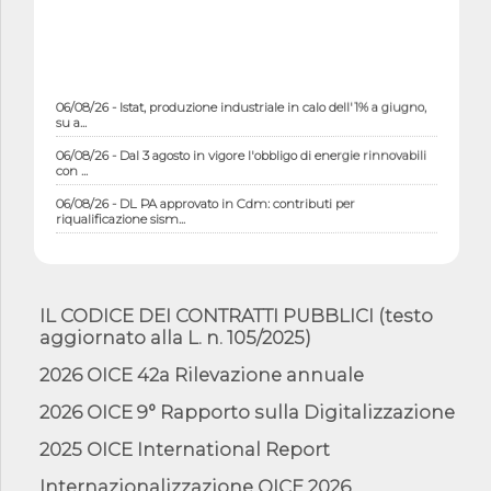
06/08/26 - Istat, produzione industriale in calo dell'1% a giugno,
su a...
06/08/26 - Dal 3 agosto in vigore l'obbligo di energie rinnovabili
con ...
06/08/26 - DL PA approvato in Cdm: contributi per
riqualificazione sism...
06/08/26 - CdM: approvato il d.lgs. di adeguamento all’AI Act in
mate...
06/08/26 - DDL delegazione europea in Cdm per recepimento
norme UE in m...
IL CODICE DEI CONTRATTI PUBBLICI (testo
aggiornato alla L. n. 105/2025)
05/08/26 - DL Infrastrutture e PNRR è legge: approvata oggi la
fiducia...
2026 OICE 42a Rilevazione annuale
05/08/26 - Focus OICE sul DDL di riforma della responsabilità
amminist...
2026 OICE 9° Rapporto sulla Digitalizzazione
05/08/26 - Anac: pubblicata la Relazione illustrativa al Bando tipo
2025 OICE International Report
2 s...
Internazionalizzazione OICE 2026
05/08/26 - SAVE THE DATE: Assemblea Pubblica Confindustria