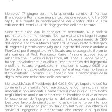
Mercoledì 17 giugno sera, nella splendida cornice di Palazzo
Brancaccio a Roma, con una partecipazione record di oltre 500
ospiti, si è tenuta la proclamazione dei vincitori della quarta
edizione dei Premi OICE dell'ingegneria e dell'architettura.
Sono state circa 200 le candidature pervenute, 17 le società
premiate che hanno ricevuto l'iconico mattoncino Lego in segno
di premio alle società e ai progetti. Il riconoscimento di CEO
dell'anno è andato a Marco Lombardi, Amministratore delegato
di Proger e il premio come Migliore Progetto dell'anno è andato a
PierCurrà per il progetto di Ark. È stato anche assegnato il premio
alla carriera al Prof. Francesco Karrer, "insigne accademico e
urbanista che, in veste di legislatore, attuando la Legge Merloni,
ha saputo valorizzare la qualità e il merito tecnico dell'ingegneria
e dell'architettura organizzate, in linea con le istanze OICE e a
favore del mercato e della concorrenza" e all'ing. Massimo Sessa è
stato conferito il premio OICE/Ingenio per la promozione della
digitalizzazione nel settore delle costruzioni.
Molto soddisfatto il Presidente dell'OICE, Giorgio Lupoi che così ha
commentato la serata: "è ormai tradizione, ogni anno, chiamare
associati e non associati a presentare il meglio di quanto svolto
negli ultimi tre anni in un contest che ha l'ambizione di valorizzare
le eccellenze dell'ingegneria e dell'architettura organizzate.
L'esito del lavoro dei giurati, che ringrazio vivamente per il tempo
dedicato e l'impegno profuso, ha dato lustro ad una offerta di
servizi di ingegneria e architettura che cresce e si qualifica