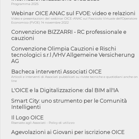
Professioni ...
Programma 2025
05/08/26 - Successo OICE per il bando della Città metropolitana
Webinar OICE ANAC sul FVOE: video e relazioni
di Reg...
Video e presentazioni del webinar OICE-ANAC sul Fascicolo Virtuale dell'Operatore
Economico (FVOE) 14 novembre 2022
05/08/26 - Lettera OICE per il bando della Giunta Regionale della
Campa...
Convenzione BIZZARRI - RC professionale e
cauzioni
04/08/26 - DL PA: previste cancellazioni da elenchi professionisti
per ...
Convenzione Olimpia Cauzioni e Rischi
04/08/26 - International Sustainable Buildings Competition -
tecnologici s.r.l /VHV Allgemeine Versicherung
COP31, An...
AG
04/08/26 - CdS, project financing: progetto di fattibilità da
impugnar...
Bacheca interventi Associati OICE
Articoli e interventi di Associati pubblicati su riviste tecniche e quotidiani anche on
04/08/26 - Rapporto Anac corruzione 2020-2026: procedimenti
line
penali per ...
L'OICE e la Digitalizzazione: dal BIM all'IA
04/08/26 - CdS: partecipazione alla gara non equivale ad
acquiescenza r...
Smart City: uno strumento per le Comunità
Intelligenti
04/08/26 - DL Infrastrutture approvato alla Camera, passa ora al
Senato
Il Logo OICE
03/08/26 - TAR Piemonte: RUP può avvalersi di consulente
Riservato agli Associati - Policy di utilizzo
esterno per v...
Agevolazioni ai Giovani per iscrizione OICE
03/08/26 - Gruppo FS: nel primo semestre 2026 3 mld di
aggiudicazioni e...