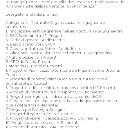
sempre più sotto il profilo qualitativo, tecnico e professionale, in
funzione anche delle richieste della committenza."
Di seguito la lista dei premiati:
Categoria A - Premi alle Organizzazioni di ingegneria e
architettura:
1. Innovazione nell'ingegneria e nell'architettura: GAe Engineering
2. ESG/Sostenibilità: 3TI Progetti
3. Parità di genere: Studio Martini
4. Best place to work: EXUP
5. Crescita in Italia e/o Estero: Artelia Italia
6. Direzione Lavori e Sicurezza nei cantieri: FS Engineering
7. Future Leader: 3TI Progetti
8. CEO dell'anno: Proger
Categoria B - Premi ai Progetti:
1. Progetti di Pianificazione territoriale e Rigenerazione Urbana:
Eutecne
2. Progetto di impatto/valenza sociale e culturale: Studio
Schiattarella e Associati
3. Progetti di edilizia e infrastrutture sostenibili: A.R.S Progetti
4. Progetti di infrastrutture di trasporto: FS Engineering
5. Progetti per logistica, l'industria e data center: EOS
6. Progetti per la mitigazione del rischio idrogeologico e per la
tutela del territorio: Technital
7. Progetti per l'energia: Seingim
8. Progetti di opere in legno: Piercurrà
9. Progetti di opere in calcestruzzo: IRD Engineering
10. Progetti di opere in acciaio:Technital
11. Progetti di Restauro: FIMA Engineering