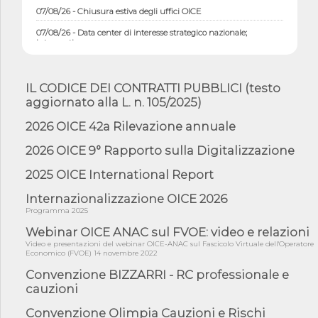
07/08/26 - Chiusura estiva degli uffici OICE
07/08/26 - Data center di interesse strategico nazionale;
interventi pe...
07/08/26 - Piano casa: dichiarato di interesse strategico;
nominata Com...
IL CODICE DEI CONTRATTI PUBBLICI (testo
07/08/26 - Ponte sullo Stretto di Messina: deliberata la
aggiornato alla L. n. 105/2025)
sussistenza di...
07/08/26 - Tunnel Brennero, dal Cipess via libera al quinto lotto
2026 OICE 42a Rilevazione annuale
costr...
2026 OICE 9° Rapporto sulla Digitalizzazione
06/08/26 - Istat, produzione industriale in calo dell'1% a giugno,
su a...
2025 OICE International Report
06/08/26 - Dal 3 agosto in vigore l'obbligo di energie rinnovabili
con ...
Internazionalizzazione OICE 2026
Programma 2025
06/08/26 - DL PA approvato in Cdm: contributi per
riqualificazione sism...
Webinar OICE ANAC sul FVOE: video e relazioni
Video e presentazioni del webinar OICE-ANAC sul Fascicolo Virtuale dell'Operatore
06/08/26 - CdM: approvato il d.lgs. di adeguamento all’AI Act in
Economico (FVOE) 14 novembre 2022
mate...
Convenzione BIZZARRI - RC professionale e
06/08/26 - DDL delegazione europea in Cdm per recepimento
cauzioni
norme UE in m...
05/08/26 - DL Infrastrutture e PNRR è legge: approvata oggi la
Convenzione Olimpia Cauzioni e Rischi