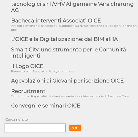
fiducia...
tecnologici s.r.l /VHV Allgemeine Versicherung
AG
05/08/26 - Focus OICE sul DDL di riforma della responsabilità
amminist...
Bacheca interventi Associati OICE
05/08/26 - Anac: pubblicata la Relazione illustrativa al Bando tipo
Articoli e interventi di Associati pubblicati su riviste tecniche e quotidiani anche on
2 s...
line
05/08/26 - SAVE THE DATE: Assemblea Pubblica Confindustria
L'OICE e la Digitalizzazione: dal BIM all'IA
Professioni ...
Smart City: uno strumento per le Comunità
05/08/26 - Successo OICE per il bando della Città metropolitana
Intelligenti
di Reg...
05/08/26 - Lettera OICE per il bando della Giunta Regionale della
Il Logo OICE
Campa...
Riservato agli Associati - Policy di utilizzo
04/08/26 - DL PA: previste cancellazioni da elenchi professionisti
Agevolazioni ai Giovani per iscrizione OICE
per ...
Recruitment
04/08/26 - International Sustainable Buildings Competition -
COP31, An...
Curriculum di specialisti italiani e stranieri e richieste di società Associate Oice
Convegni e seminari OICE
04/08/26 - CdS, project financing: progetto di fattibilità da
impugnar...
04/08/26 - Rapporto Anac corruzione 2020-2026: procedimenti
Cerca nel sito
penali per ...
04/08/26 - CdS: partecipazione alla gara non equivale ad
acquiescenza r...