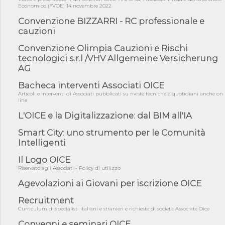
06/08/26 - CdM: approvato il d.lgs. di adeguamento all’AI Act in
Economico (FVOE) 14 novembre 2022
mate...
Convenzione BIZZARRI - RC professionale e
06/08/26 - DDL delegazione europea in Cdm per recepimento
cauzioni
norme UE in m...
05/08/26 - DL Infrastrutture e PNRR è legge: approvata oggi la
Convenzione Olimpia Cauzioni e Rischi
fiducia...
tecnologici s.r.l /VHV Allgemeine Versicherung
AG
05/08/26 - Focus OICE sul DDL di riforma della responsabilità
amminist...
Bacheca interventi Associati OICE
05/08/26 - Anac: pubblicata la Relazione illustrativa al Bando tipo
Articoli e interventi di Associati pubblicati su riviste tecniche e quotidiani anche on
2 s...
line
05/08/26 - SAVE THE DATE: Assemblea Pubblica Confindustria
L'OICE e la Digitalizzazione: dal BIM all'IA
Professioni ...
Smart City: uno strumento per le Comunità
05/08/26 - Successo OICE per il bando della Città metropolitana
Intelligenti
di Reg...
05/08/26 - Lettera OICE per il bando della Giunta Regionale della
Il Logo OICE
Campa...
Riservato agli Associati - Policy di utilizzo
04/08/26 - DL PA: previste cancellazioni da elenchi professionisti
Agevolazioni ai Giovani per iscrizione OICE
per ...
Recruitment
04/08/26 - International Sustainable Buildings Competition -
COP31, An...
Curriculum di specialisti italiani e stranieri e richieste di società Associate Oice
Convegni e seminari OICE
04/08/26 - CdS, project financing: progetto di fattibilità da