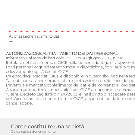
Autorizzazione trattamento dati:
AUTORIZZAZIONE AL TRATTAMENTO DEI DATI PERSONALI
Informativa ai sensi dell'articolo 13 D.L.vo 30 giugno 2003, n. 196
Il titolare del trattamento è OICE nella persona del legale rappresen
I dati personali acquisiti saranno messi a disposizione, con l'ausilio di 
eslusivamente agli Associati OICE.
L'elenco degli Associati OICE è disponibile in questo sito web nella sezi
Tali dati non saranno comunicati a società esterne di selezione del pe
L'eventuale mancato conferimento dei dati e del consenso al loro tr
Associati comporterà l'impossibilità per OICE di dar corso al servizio.
Ai sensi Decreto Legislativo n.196/2003 lei ha il diritto di accedere per
dell'Oice, o indirettamente, tramite OICE, ai suoi dati per la loro cor
cancellazione.
Come costituire una società
Guida rapida d'orientamento