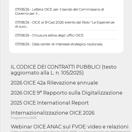
07/08/26 - Lettera OICE per il bando del Commissario di
Governo per il ...
07/08/26 - OICE al B-Cad 2026: evento dal titolo "Le Esperienze
di succ...
07/08/26 - Chiusura estiva degli uffici OICE
07/08/26 - Data center di interesse strategico nazionale;
interventi pe...
07/08/26 - Piano casa: dichiarato di interesse strategico;
nominata Com...
IL CODICE DEI CONTRATTI PUBBLICI (testo
07/08/26 - Ponte sullo Stretto di Messina: deliberata la
aggiornato alla L. n. 105/2025)
sussistenza di...
07/08/26 - Tunnel Brennero, dal Cipess via libera al quinto lotto
2026 OICE 42a Rilevazione annuale
costr...
2026 OICE 9° Rapporto sulla Digitalizzazione
06/08/26 - Istat, produzione industriale in calo dell'1% a giugno,
su a...
2025 OICE International Report
06/08/26 - Dal 3 agosto in vigore l'obbligo di energie rinnovabili
con ...
Internazionalizzazione OICE 2026
Programma 2025
06/08/26 - DL PA approvato in Cdm: contributi per
riqualificazione sism...
Webinar OICE ANAC sul FVOE: video e relazioni
Video e presentazioni del webinar OICE-ANAC sul Fascicolo Virtuale dell'Operatore