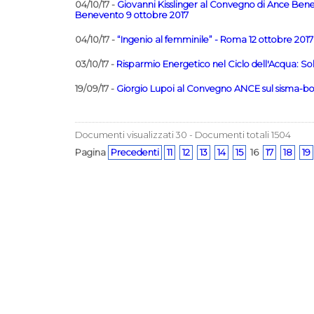
04/10/17 -
Giovanni Kisslinger al Convegno di Ance Beneve
Benevento 9 ottobre 2017
04/10/17 -
“Ingenio al femminile” - Roma 12 ottobre 2017
03/10/17 -
Risparmio Energetico nel Ciclo dell'Acqua: Solu
19/09/17 -
Giorgio Lupoi al Convegno ANCE sul sisma-bo
Documenti visualizzati 30 - Documenti totali 1504
Pagina
Precedenti
11
12
13
14
15
16
17
18
19