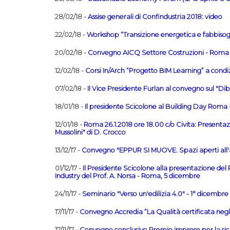
28/02/18 -
Assise generali di Confindustria 2018: video
22/02/18 -
Workshop “Transizione energetica e fabbisogni d
20/02/18 -
Convegno AICQ Settore Costruzioni - Roma
12/02/18 -
Corsi In/Arch “Progetto BIM Learning” a condiz
07/02/18 -
Il Vice Presidente Furlan al convegno sul "Dib
18/01/18 -
Il presidente Scicolone al Building Day Roma 
12/01/18 -
Roma 26.1.2018 ore 18.00 c/o Civita: Presentazi
Mussolini" di D. Crocco
13/12/17 -
Convegno "EPPUR SI MUOVE. Spazi aperti all'a
01/12/17 -
Il Presidente Scicolone alla presentazione del
Industry del Prof. A. Norsa - Roma, 5 dicembre
24/11/17 -
Seminario "Verso un'edilizia 4.0" - 1° dicemb
17/11/17 -
Convegno Accredia “La Qualità certificata neg
17/11/17 -
Convegno conclusivo Premio imprese per la sicu