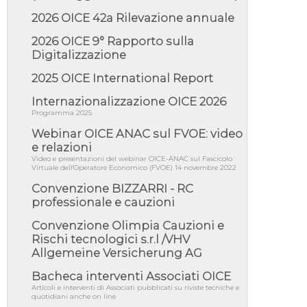
approvata oggi la fiducia...
2026 OICE 42a Rilevazione annuale
05/08/26 - Focus OICE sul DDL di riforma
della responsabilità amminist...
2026 OICE 9° Rapporto sulla
05/08/26 - Anac: pubblicata la Relazione
Digitalizzazione
illustrativa al Bando tipo 2 s...
2025 OICE International Report
05/08/26 - SAVE THE DATE: Assemblea
Pubblica Confindustria Professioni ...
Internazionalizzazione OICE 2026
05/08/26 - Successo OICE per il bando della
Programma 2025
Città metropolitana di Reg...
Webinar OICE ANAC sul FVOE: video
05/08/26 - Lettera OICE per il bando della
e relazioni
Giunta Regionale della Campa...
Video e presentazioni del webinar OICE-ANAC sul Fascicolo
Virtuale dell'Operatore Economico (FVOE) 14 novembre 2022
04/08/26 - DL PA: previste cancellazioni da
elenchi professionisti per ...
Convenzione BIZZARRI - RC
professionale e cauzioni
04/08/26 - International Sustainable
Buildings Competition - COP31, An...
Convenzione Olimpia Cauzioni e
04/08/26 - CdS, project financing: progetto di
Rischi tecnologici s.r.l /VHV
fattibilità da impugnar...
Allgemeine Versicherung AG
04/08/26 - Rapporto Anac corruzione 2020-
2026: procedimenti penali per ...
Bacheca interventi Associati OICE
Articoli e interventi di Associati pubblicati su riviste tecniche e
04/08/26 - CdS: partecipazione alla gara non
quotidiani anche on line
equivale ad acquiescenza r...