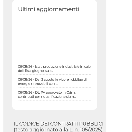
Ultimi aggiornamenti
06/08/26 - Istat, produzione industriale in calo
dell'1% a giugno, su a...
06/08/26 - Dal 3 agosto in vigore l'obbligo di
energie rinnovabili con ...
06/08/26 - DL PA approvato in Cdm:
contributi per riqualificazione sism...
06/08/26 - CdM: approvato il d.lgs. di
adeguamento all’AI Act in mate...
06/08/26 - DDL delegazione europea in Cdm
per recepimento norme UE in m...
IL CODICE DEI CONTRATTI PUBBLICI
05/08/26 - DL Infrastrutture e PNRR è legge:
(testo aggiornato alla L. n. 105/2025)