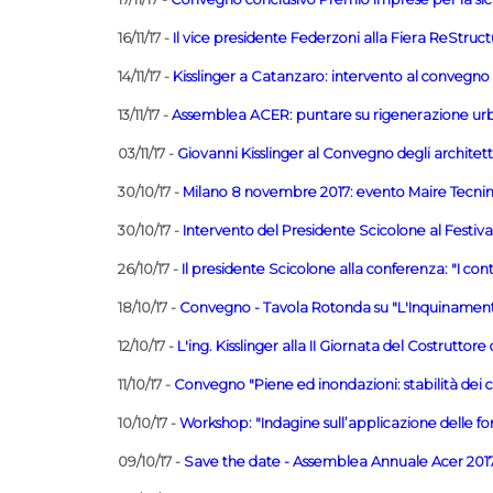
16/11/17 -
Il vice presidente Federzoni alla Fiera ReStruct
14/11/17 -
Kisslinger a Catanzaro: intervento al convegn
13/11/17 -
Assemblea ACER: puntare su rigenerazione ur
03/11/17 -
Giovanni Kisslinger al Convegno degli archite
30/10/17 -
Milano 8 novembre 2017: evento Maire Tecnim
30/10/17 -
Intervento del Presidente Scicolone al Festiv
26/10/17 -
Il presidente Scicolone alla conferenza: "I con
18/10/17 -
Convegno - Tavola Rotonda su "L'Inquinament
12/10/17 -
L'ing. Kisslinger alla II Giornata del Costruttor
11/10/17 -
Convegno "Piene ed inondazioni: stabilità dei co
10/10/17 -
Workshop: "Indagine sull’applicazione delle fo
09/10/17 -
Save the date - Assemblea Annuale Acer 20