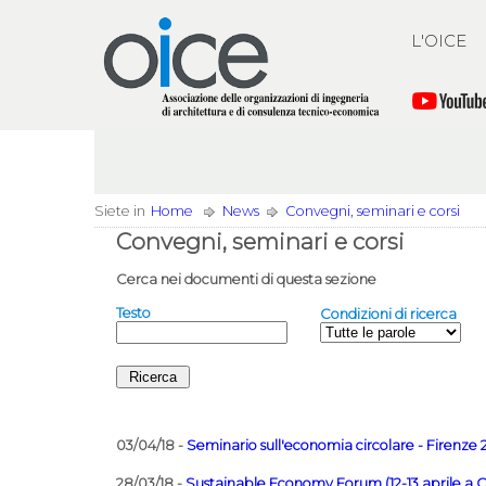
L'OICE
Siete in
Home
News
Convegni, seminari e corsi
Convegni, seminari e corsi
Cerca nei documenti di questa sezione
Testo
Condizioni di ricerca
03/04/18 -
Seminario sull'economia circolare - Firenze 
28/03/18 -
Sustainable Economy Forum (12-13 aprile a C