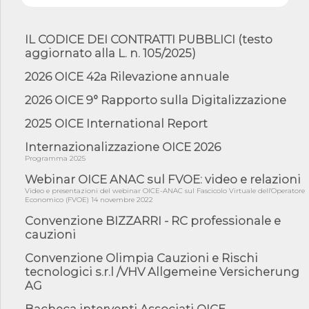
05/08/26 - SAVE THE DATE: Assemblea Pubblica Confindustria
Professioni ...
05/08/26 - Successo OICE per il bando della Città metropolitana
IL CODICE DEI CONTRATTI PUBBLICI (testo
di Reg...
aggiornato alla L. n. 105/2025)
05/08/26 - Lettera OICE per il bando della Giunta Regionale della
Campa...
2026 OICE 42a Rilevazione annuale
04/08/26 - DL PA: previste cancellazioni da elenchi professionisti
2026 OICE 9° Rapporto sulla Digitalizzazione
per ...
2025 OICE International Report
04/08/26 - International Sustainable Buildings Competition -
COP31, An...
Internazionalizzazione OICE 2026
04/08/26 - CdS, project financing: progetto di fattibilità da
Programma 2025
impugnar...
Webinar OICE ANAC sul FVOE: video e relazioni
04/08/26 - Rapporto Anac corruzione 2020-2026: procedimenti
Video e presentazioni del webinar OICE-ANAC sul Fascicolo Virtuale dell'Operatore
penali per ...
Economico (FVOE) 14 novembre 2022
04/08/26 - CdS: partecipazione alla gara non equivale ad
Convenzione BIZZARRI - RC professionale e
acquiescenza r...
cauzioni
04/08/26 - DL Infrastrutture approvato alla Camera, passa ora al
Senato
Convenzione Olimpia Cauzioni e Rischi
tecnologici s.r.l /VHV Allgemeine Versicherung
03/08/26 - TAR Piemonte: RUP può avvalersi di consulente
AG
esterno per v...
03/08/26 - Gruppo FS: nel primo semestre 2026 3 mld di