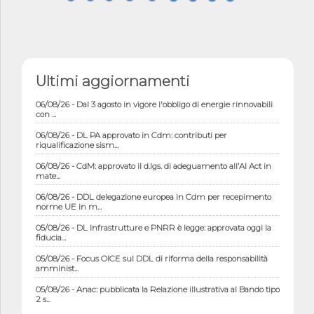
06/08/26 - Istat, produzione industriale in calo dell'1% a giugno,
Ultimi aggiornamenti
su a...
06/08/26 - Dal 3 agosto in vigore l'obbligo di energie rinnovabili
con ...
06/08/26 - DL PA approvato in Cdm: contributi per
riqualificazione sism...
06/08/26 - CdM: approvato il d.lgs. di adeguamento all’AI Act in
mate...
06/08/26 - DDL delegazione europea in Cdm per recepimento
norme UE in m...
05/08/26 - DL Infrastrutture e PNRR è legge: approvata oggi la
fiducia...
05/08/26 - Focus OICE sul DDL di riforma della responsabilità
amminist...
05/08/26 - Anac: pubblicata la Relazione illustrativa al Bando tipo
2 s...