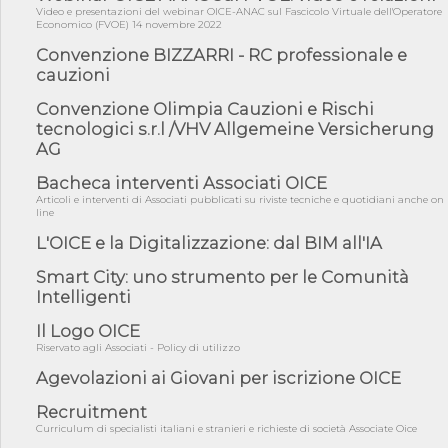
Video e presentazioni del webinar OICE-ANAC sul Fascicolo Virtuale dell'Operatore
06/08/26 - CdM: approvato il d.lgs. di adeguamento all’AI Act in
Economico (FVOE) 14 novembre 2022
mate...
Convenzione BIZZARRI - RC professionale e
06/08/26 - DDL delegazione europea in Cdm per recepimento
cauzioni
norme UE in m...
Convenzione Olimpia Cauzioni e Rischi
05/08/26 - DL Infrastrutture e PNRR è legge: approvata oggi la
fiducia...
tecnologici s.r.l /VHV Allgemeine Versicherung
AG
05/08/26 - Focus OICE sul DDL di riforma della responsabilità
amminist...
Bacheca interventi Associati OICE
05/08/26 - Anac: pubblicata la Relazione illustrativa al Bando tipo
Articoli e interventi di Associati pubblicati su riviste tecniche e quotidiani anche on
2 s...
line
05/08/26 - SAVE THE DATE: Assemblea Pubblica Confindustria
L'OICE e la Digitalizzazione: dal BIM all'IA
Professioni ...
Smart City: uno strumento per le Comunità
05/08/26 - Successo OICE per il bando della Città metropolitana
Intelligenti
di Reg...
05/08/26 - Lettera OICE per il bando della Giunta Regionale della
Il Logo OICE
Campa...
Riservato agli Associati - Policy di utilizzo
04/08/26 - DL PA: previste cancellazioni da elenchi professionisti
Agevolazioni ai Giovani per iscrizione OICE
per ...
Recruitment
04/08/26 - International Sustainable Buildings Competition -
COP31, An...
Curriculum di specialisti italiani e stranieri e richieste di società Associate Oice