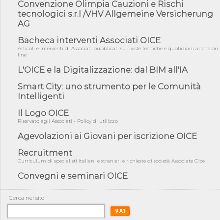
Convenzione Olimpia Cauzioni e Rischi
05/08/26 - Focus OICE sul DDL di riforma della responsabilità
amminist...
tecnologici s.r.l /VHV Allgemeine Versicherung
AG
05/08/26 - Anac: pubblicata la Relazione illustrativa al Bando tipo
2 s...
Bacheca interventi Associati OICE
05/08/26 - SAVE THE DATE: Assemblea Pubblica Confindustria
Articoli e interventi di Associati pubblicati su riviste tecniche e quotidiani anche on
Professioni ...
line
05/08/26 - Successo OICE per il bando della Città metropolitana
L'OICE e la Digitalizzazione: dal BIM all'IA
di Reg...
Smart City: uno strumento per le Comunità
05/08/26 - Lettera OICE per il bando della Giunta Regionale della
Intelligenti
Campa...
04/08/26 - DL PA: previste cancellazioni da elenchi professionisti
Il Logo OICE
per ...
Riservato agli Associati - Policy di utilizzo
04/08/26 - International Sustainable Buildings Competition -
Agevolazioni ai Giovani per iscrizione OICE
COP31, An...
Recruitment
04/08/26 - CdS, project financing: progetto di fattibilità da
Curriculum di specialisti italiani e stranieri e richieste di società Associate Oice
impugnar...
Convegni e seminari OICE
04/08/26 - Rapporto Anac corruzione 2020-2026: procedimenti
penali per ...
04/08/26 - CdS: partecipazione alla gara non equivale ad
Cerca nel sito
acquiescenza r...
04/08/26 - DL Infrastrutture approvato alla Camera, passa ora al