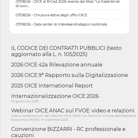
di succ...
07/08/26 - Chiusura estiva degli uffici OICE
07/08/26 - Data center di interesse strategico nazionale;
interventi pe...
07/08/26 - Piano casa: dichiarato di interesse strategico;
nominata Com...
IL CODICE DEI CONTRATTI PUBBLICI (testo
07/08/26 - Ponte sullo Stretto di Messina: deliberata la
aggiornato alla L. n. 105/2025)
sussistenza di...
07/08/26 - Tunnel Brennero, dal Cipess via libera al quinto lotto
2026 OICE 42a Rilevazione annuale
costr...
2026 OICE 9° Rapporto sulla Digitalizzazione
06/08/26 - Istat, produzione industriale in calo dell'1% a giugno,
su a...
2025 OICE International Report
06/08/26 - Dal 3 agosto in vigore l'obbligo di energie rinnovabili
con ...
Internazionalizzazione OICE 2026
Programma 2025
06/08/26 - DL PA approvato in Cdm: contributi per
riqualificazione sism...
Webinar OICE ANAC sul FVOE: video e relazioni
Video e presentazioni del webinar OICE-ANAC sul Fascicolo Virtuale dell'Operatore
06/08/26 - CdM: approvato il d.lgs. di adeguamento all’AI Act in
Economico (FVOE) 14 novembre 2022
mate...
Convenzione BIZZARRI - RC professionale e
06/08/26 - DDL delegazione europea in Cdm per recepimento
cauzioni
norme UE in m...