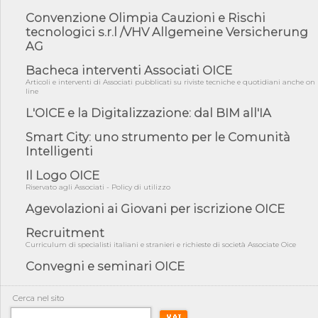
05/08/26 - DL Infrastrutture e PNRR è legge: approvata oggi la
Convenzione Olimpia Cauzioni e Rischi
fiducia...
tecnologici s.r.l /VHV Allgemeine Versicherung
AG
05/08/26 - Focus OICE sul DDL di riforma della responsabilità
amminist...
Bacheca interventi Associati OICE
05/08/26 - Anac: pubblicata la Relazione illustrativa al Bando tipo
Articoli e interventi di Associati pubblicati su riviste tecniche e quotidiani anche on
2 s...
line
05/08/26 - SAVE THE DATE: Assemblea Pubblica Confindustria
L'OICE e la Digitalizzazione: dal BIM all'IA
Professioni ...
Smart City: uno strumento per le Comunità
05/08/26 - Successo OICE per il bando della Città metropolitana
Intelligenti
di Reg...
05/08/26 - Lettera OICE per il bando della Giunta Regionale della
Il Logo OICE
Campa...
Riservato agli Associati - Policy di utilizzo
04/08/26 - DL PA: previste cancellazioni da elenchi professionisti
Agevolazioni ai Giovani per iscrizione OICE
per ...
Recruitment
04/08/26 - International Sustainable Buildings Competition -
COP31, An...
Curriculum di specialisti italiani e stranieri e richieste di società Associate Oice
Convegni e seminari OICE
04/08/26 - CdS, project financing: progetto di fattibilità da
impugnar...
04/08/26 - Rapporto Anac corruzione 2020-2026: procedimenti
Cerca nel sito
penali per ...