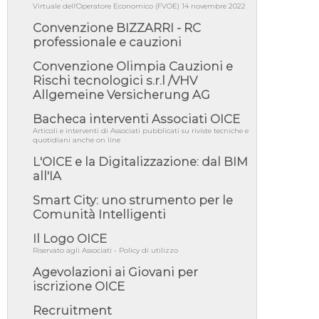
Virtuale dell'Operatore Economico (FVOE) 14 novembre 2022
per recepimento norme UE in m...
Convenzione BIZZARRI - RC
05/08/26 - DL Infrastrutture e PNRR è legge:
approvata oggi la fiducia...
professionale e cauzioni
05/08/26 - Focus OICE sul DDL di riforma
Convenzione Olimpia Cauzioni e
della responsabilità amminist...
Rischi tecnologici s.r.l /VHV
05/08/26 - Anac: pubblicata la Relazione
Allgemeine Versicherung AG
illustrativa al Bando tipo 2 s...
Bacheca interventi Associati OICE
05/08/26 - SAVE THE DATE: Assemblea
Articoli e interventi di Associati pubblicati su riviste tecniche e
Pubblica Confindustria Professioni ...
quotidiani anche on line
05/08/26 - Successo OICE per il bando della
L'OICE e la Digitalizzazione: dal BIM
Città metropolitana di Reg...
all'IA
05/08/26 - Lettera OICE per il bando della
Giunta Regionale della Campa...
Smart City: uno strumento per le
Comunità Intelligenti
04/08/26 - DL PA: previste cancellazioni da
elenchi professionisti per ...
Il Logo OICE
04/08/26 - International Sustainable
Riservato agli Associati - Policy di utilizzo
Buildings Competition - COP31, An...
Agevolazioni ai Giovani per
04/08/26 - CdS, project financing: progetto di
iscrizione OICE
fattibilità da impugnar...
Recruitment
04/08/26 - Rapporto Anac corruzione 2020-