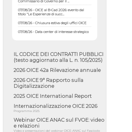
07/08/26 - OICE al B-Cad 2026: evento dal
titolo "Le Esperienze di succ...
07/08/26 - Chiusura estiva degli uffici OICE
07/08/26 - Data center di interesse strategico
nazionale; interventi pe...
07/08/26 - Piano casa: dichiarato di interesse
strategico; nominata Com...
IL CODICE DEI CONTRATTI PUBBLICI
07/08/26 - Ponte sullo Stretto di Messina:
deliberata la sussistenza di...
(testo aggiornato alla L. n. 105/2025)
07/08/26 - Tunnel Brennero, dal Cipess via
2026 OICE 42a Rilevazione annuale
libera al quinto lotto costr...
2026 OICE 9° Rapporto sulla
06/08/26 - Istat, produzione industriale in calo
dell'1% a giugno, su a...
Digitalizzazione
06/08/26 - Dal 3 agosto in vigore l'obbligo di
2025 OICE International Report
energie rinnovabili con ...
Internazionalizzazione OICE 2026
06/08/26 - DL PA approvato in Cdm:
contributi per riqualificazione sism...
Programma 2025
06/08/26 - CdM: approvato il d.lgs. di
Webinar OICE ANAC sul FVOE: video
adeguamento all’AI Act in mate...
e relazioni
Video e presentazioni del webinar OICE-ANAC sul Fascicolo
06/08/26 - DDL delegazione europea in Cdm