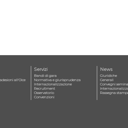
Servizi
News
Bandi di gara
Giuridiche
adesioni all'Oice
Normativa e giurisprudenza
Generali
Internazionalizzazione
Convegni seminar
Recruitment
Internazionalizz
Osservatorio
Rassegna stamp
Convenzioni