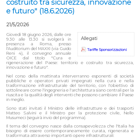
costruito tra sicurezza, innovazione
e futuro" (18.6.2026)
21/5/2026
Giovedì 18 giugno 2026, dalle ore
Allegati
9.30 alle 13.30 si svolgerà in
presenza a Roma, presso
l'Auditorium del MAXXI (via Guido
Tariffe Sponsorizzazioni
Reni 4), il convegno annuale
OICE dal titolo "Cura e
rigenerazione del Paese: territorio e costruito tra sicurezza,
innovazione e futuro".
Nel corso della mattinata interverranno esponenti di società
pubbliche e operatori privati impegnati nella cura e nella
trasformazione infrastrutturale del territorio, con l'obiettivo di
sottolineare come l'ingegneria e l'architettura siano centrali per la
riuscita e la qualità degli interventi che possono cambiare il Paese
in meglio.
Sono stati invitati il Ministro delle infrastrutture e dei trasporti
Matteo Salvini e il Ministro per la protezione civile, Nello
Musumeci (seguirà invio del programma).
Il tema del convegno nasce dalla consapevolezza che l'Italia ha
bisogno di essere contemporaneamente curata, rigenerata e
trasformata attraverso importanti opere infrastrutturali: