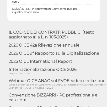
con ...
06/08/26 - DL PA approvato in Cdm: contributi per
riqualificazione sism...
06/08/26 - CdM: approvato il d.lgs. di adeguamento all’AI Act in
mate...
06/08/26 - DDL delegazione europea in Cdm per recepimento
IL CODICE DEI CONTRATTI PUBBLICI (testo
norme UE in m...
aggiornato alla L. n. 105/2025)
05/08/26 - DL Infrastrutture e PNRR è legge: approvata oggi la
fiducia...
2026 OICE 42a Rilevazione annuale
05/08/26 - Focus OICE sul DDL di riforma della responsabilità
2026 OICE 9° Rapporto sulla Digitalizzazione
amminist...
05/08/26 - Anac: pubblicata la Relazione illustrativa al Bando tipo
2025 OICE International Report
2 s...
Internazionalizzazione OICE 2026
05/08/26 - SAVE THE DATE: Assemblea Pubblica Confindustria
Programma 2025
Professioni ...
Webinar OICE ANAC sul FVOE: video e relazioni
05/08/26 - Successo OICE per il bando della Città metropolitana
di Reg...
Video e presentazioni del webinar OICE-ANAC sul Fascicolo Virtuale dell'Operatore
Economico (FVOE) 14 novembre 2022
05/08/26 - Lettera OICE per il bando della Giunta Regionale della
Convenzione BIZZARRI - RC professionale e
Campa...
cauzioni
04/08/26 - DL PA: previste cancellazioni da elenchi professionisti
per ...