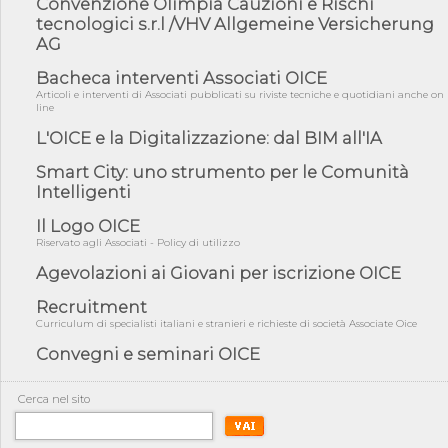
Convenzione Olimpia Cauzioni e Rischi
tecnologici s.r.l /VHV Allgemeine Versicherung
04/08/26 - International Sustainable Buildings Competition -
COP31, An...
AG
04/08/26 - CdS, project financing: progetto di fattibilità da
Bacheca interventi Associati OICE
impugnar...
Articoli e interventi di Associati pubblicati su riviste tecniche e quotidiani anche on
line
04/08/26 - Rapporto Anac corruzione 2020-2026: procedimenti
penali per ...
L'OICE e la Digitalizzazione: dal BIM all'IA
04/08/26 - CdS: partecipazione alla gara non equivale ad
Smart City: uno strumento per le Comunità
acquiescenza r...
Intelligenti
04/08/26 - DL Infrastrutture approvato alla Camera, passa ora al
Senato
Il Logo OICE
Riservato agli Associati - Policy di utilizzo
03/08/26 - TAR Piemonte: RUP può avvalersi di consulente
esterno per v...
Agevolazioni ai Giovani per iscrizione OICE
03/08/26 - Gruppo FS: nel primo semestre 2026 3 mld di
aggiudicazioni e...
Recruitment
Curriculum di specialisti italiani e stranieri e richieste di società Associate Oice
03/08/26 - Conferenza Obiettivo Export: Imprese e Territori del
Centro ...
Convegni e seminari OICE
03/08/26 - TAR Sicilia: raggruppate devono possedere requisiti
per eseg...
Cerca nel sito
03/08/26 - TAR Lazio - Latina: omesso sopralluogo obbligatorio
non può...