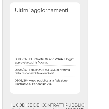
Ultimi aggiornamenti
05/08/26 - DL Infrastrutture e PNRR è legge:
approvata oggi la fiducia...
05/08/26 - Focus OICE sul DDL di riforma
della responsabilità amminist...
05/08/26 - Anac: pubblicata la Relazione
illustrativa al Bando tipo 2 s...
05/08/26 - SAVE THE DATE: Assemblea
Pubblica Confindustria Professioni ...
05/08/26 - Successo OICE per il bando della
Città metropolitana di Reg...
IL CODICE DEI CONTRATTI PUBBLICI