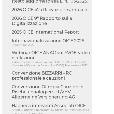
(testo aggiornato alla L. n. 105/2025)
05/08/26 - Lettera OICE per il bando della
Giunta Regionale della Campa...
2026 OICE 42a Rilevazione annuale
04/08/26 - DL PA: previste cancellazioni da
elenchi professionisti per ...
2026 OICE 9° Rapporto sulla
Digitalizzazione
04/08/26 - International Sustainable
Buildings Competition - COP31, An...
2025 OICE International Report
04/08/26 - CdS, project financing: progetto di
fattibilità da impugnar...
Internazionalizzazione OICE 2026
Programma 2025
04/08/26 - Rapporto Anac corruzione 2020-
2026: procedimenti penali per ...
Webinar OICE ANAC sul FVOE: video
04/08/26 - CdS: partecipazione alla gara non
e relazioni
equivale ad acquiescenza r...
Video e presentazioni del webinar OICE-ANAC sul Fascicolo
Virtuale dell'Operatore Economico (FVOE) 14 novembre 2022
04/08/26 - DL Infrastrutture approvato alla
Camera, passa ora al Senato
Convenzione BIZZARRI - RC
professionale e cauzioni
03/08/26 - TAR Piemonte: RUP può avvalersi
di consulente esterno per v...
Convenzione Olimpia Cauzioni e
03/08/26 - Gruppo FS: nel primo semestre
Rischi tecnologici s.r.l /VHV
2026 3 mld di aggiudicazioni e...
Allgemeine Versicherung AG
03/08/26 - Conferenza Obiettivo Export:
Bacheca interventi Associati OICE
Imprese e Territori del Centro ...
Articoli e interventi di Associati pubblicati su riviste tecniche e
03/08/26 - TAR Sicilia: raggruppate devono
quotidiani anche on line