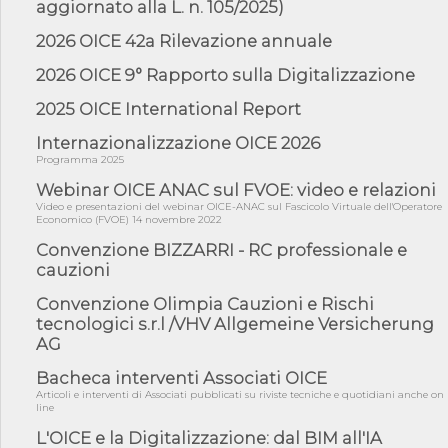
aggiornato alla L. n. 105/2025)
05/08/26 - Lettera OICE per il bando della Giunta Regionale della
Campa...
2026 OICE 42a Rilevazione annuale
04/08/26 - DL PA: previste cancellazioni da elenchi professionisti
2026 OICE 9° Rapporto sulla Digitalizzazione
per ...
04/08/26 - International Sustainable Buildings Competition -
2025 OICE International Report
COP31, An...
Internazionalizzazione OICE 2026
04/08/26 - CdS, project financing: progetto di fattibilità da
Programma 2025
impugnar...
Webinar OICE ANAC sul FVOE: video e relazioni
04/08/26 - Rapporto Anac corruzione 2020-2026: procedimenti
penali per ...
Video e presentazioni del webinar OICE-ANAC sul Fascicolo Virtuale dell'Operatore
Economico (FVOE) 14 novembre 2022
04/08/26 - CdS: partecipazione alla gara non equivale ad
Convenzione BIZZARRI - RC professionale e
acquiescenza r...
cauzioni
04/08/26 - DL Infrastrutture approvato alla Camera, passa ora al
Senato
Convenzione Olimpia Cauzioni e Rischi
tecnologici s.r.l /VHV Allgemeine Versicherung
03/08/26 - TAR Piemonte: RUP può avvalersi di consulente
esterno per v...
AG
03/08/26 - Gruppo FS: nel primo semestre 2026 3 mld di
Bacheca interventi Associati OICE
aggiudicazioni e...
Articoli e interventi di Associati pubblicati su riviste tecniche e quotidiani anche on
line
03/08/26 - Conferenza Obiettivo Export: Imprese e Territori del
Centro ...
L'OICE e la Digitalizzazione: dal BIM all'IA