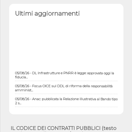
Ultimi aggiornamenti
05/08/26 - DL Infrastrutture e PNRR è legge: approvata oggi la
fiducia...
05/08/26 - Focus OICE sul DDL di riforma della responsabilità
amminist...
05/08/26 - Anac: pubblicata la Relazione illustrativa al Bando tipo
2 s...
05/08/26 - SAVE THE DATE: Assemblea Pubblica Confindustria
Professioni ...
05/08/26 - Successo OICE per il bando della Città metropolitana
IL CODICE DEI CONTRATTI PUBBLICI (testo
di Reg...