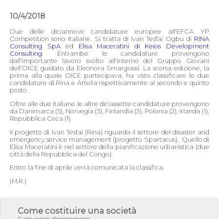
10/4/2018
Due delle diciannove candidature europee all'EFCA YP
Competition sono italiane. Si tratta di Ivan Tesfai Ogbu di
RINA
Consulting SpA
ed
Elisa Maceratini di Keios Development
Consulting
. Entrambe le candidature provengono
dall'importante lavoro svolto all'interno del Gruppo Giovani
dell'OICE guidato da Eleonora Smargiassi. La scorsa edizione, la
prima alla quale OICE partecipava, ha visto classificare le due
candidature di Rina e Artelia rispettivamente al secondo e quinto
posto.
Oltre alle due italiane le altre diciassette candidature provengono
da Danimarca (5), Norvegia (5), Finlandia (3), Polonia (2), Irlanda (1),
Repubblica Ceca (1).
Il progetto di Ivan Tesfai (Rina) riguarda il settore del disaster and
emergency service management (progetto Spartacus). Quello di
Elisa Maceratini è nel settore della pianificazione urbanistica (due
città della Repubblica del Congo).
Entro la fine di aprile verrà comunicata la classifica.
(M.R.)
Come costituire una società
Guida rapida d'orientamento