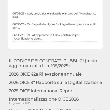
06/08/26 - Istat, produzione industriale in calo dell'1% a giugno,
su a...
06/08/26 - Dal 3 agosto in vigore l'obbligo di energie rinnovabili
con ...
06/08/26 - DL PA approvato in Cdm: contributi per
riqualificazione sism...
06/08/26 - CdM: approvato il d.lgs. di adeguamento all’AI Act in
mate...
06/08/26 - DDL delegazione europea in Cdm per recepimento
norme UE in m...
IL CODICE DEI CONTRATTI PUBBLICI (testo
aggiornato alla L. n. 105/2025)
05/08/26 - DL Infrastrutture e PNRR è legge: approvata oggi la
fiducia...
2026 OICE 42a Rilevazione annuale
05/08/26 - Focus OICE sul DDL di riforma della responsabilità
amminist...
2026 OICE 9° Rapporto sulla Digitalizzazione
05/08/26 - Anac: pubblicata la Relazione illustrativa al Bando tipo
2025 OICE International Report
2 s...
Internazionalizzazione OICE 2026
05/08/26 - SAVE THE DATE: Assemblea Pubblica Confindustria
Professioni ...
Programma 2025
05/08/26 - Successo OICE per il bando della Città metropolitana