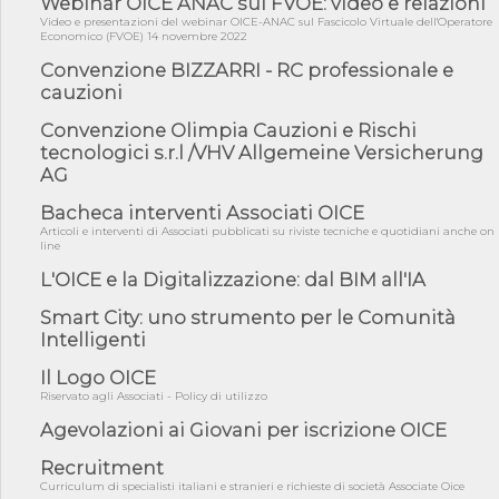
Webinar OICE ANAC sul FVOE: video e relazioni
di Reg...
Video e presentazioni del webinar OICE-ANAC sul Fascicolo Virtuale dell'Operatore
Economico (FVOE) 14 novembre 2022
05/08/26 - Lettera OICE per il bando della Giunta Regionale della
Campa...
Convenzione BIZZARRI - RC professionale e
cauzioni
04/08/26 - DL PA: previste cancellazioni da elenchi professionisti
per ...
Convenzione Olimpia Cauzioni e Rischi
04/08/26 - International Sustainable Buildings Competition -
tecnologici s.r.l /VHV Allgemeine Versicherung
COP31, An...
AG
04/08/26 - CdS, project financing: progetto di fattibilità da
impugnar...
Bacheca interventi Associati OICE
Articoli e interventi di Associati pubblicati su riviste tecniche e quotidiani anche on
04/08/26 - Rapporto Anac corruzione 2020-2026: procedimenti
line
penali per ...
L'OICE e la Digitalizzazione: dal BIM all'IA
04/08/26 - CdS: partecipazione alla gara non equivale ad
acquiescenza r...
Smart City: uno strumento per le Comunità
Intelligenti
04/08/26 - DL Infrastrutture approvato alla Camera, passa ora al
Senato
Il Logo OICE
03/08/26 - TAR Piemonte: RUP può avvalersi di consulente
Riservato agli Associati - Policy di utilizzo
esterno per v...
Agevolazioni ai Giovani per iscrizione OICE
03/08/26 - Gruppo FS: nel primo semestre 2026 3 mld di
aggiudicazioni e...
Recruitment
Curriculum di specialisti italiani e stranieri e richieste di società Associate Oice
03/08/26 - Conferenza Obiettivo Export: Imprese e Territori del