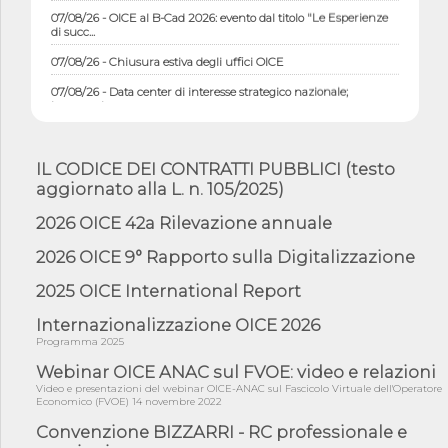
07/08/26 - OICE al B-Cad 2026: evento dal titolo "Le Esperienze
di succ...
07/08/26 - Chiusura estiva degli uffici OICE
07/08/26 - Data center di interesse strategico nazionale;
interventi pe...
07/08/26 - Piano casa: dichiarato di interesse strategico;
nominata Com...
IL CODICE DEI CONTRATTI PUBBLICI (testo
07/08/26 - Ponte sullo Stretto di Messina: deliberata la
aggiornato alla L. n. 105/2025)
sussistenza di...
07/08/26 - Tunnel Brennero, dal Cipess via libera al quinto lotto
2026 OICE 42a Rilevazione annuale
costr...
2026 OICE 9° Rapporto sulla Digitalizzazione
06/08/26 - Istat, produzione industriale in calo dell'1% a giugno,
su a...
2025 OICE International Report
06/08/26 - Dal 3 agosto in vigore l'obbligo di energie rinnovabili
con ...
Internazionalizzazione OICE 2026
Programma 2025
06/08/26 - DL PA approvato in Cdm: contributi per
riqualificazione sism...
Webinar OICE ANAC sul FVOE: video e relazioni
Video e presentazioni del webinar OICE-ANAC sul Fascicolo Virtuale dell'Operatore
06/08/26 - CdM: approvato il d.lgs. di adeguamento all’AI Act in
Economico (FVOE) 14 novembre 2022
mate...
Convenzione BIZZARRI - RC professionale e
06/08/26 - DDL delegazione europea in Cdm per recepimento