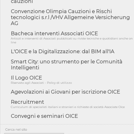
cauzioni
norme UE in m...
05/08/26 - DL Infrastrutture e PNRR è legge: approvata oggi la
Convenzione Olimpia Cauzioni e Rischi
fiducia...
tecnologici s.r.l /VHV Allgemeine Versicherung
AG
05/08/26 - Focus OICE sul DDL di riforma della responsabilità
amminist...
Bacheca interventi Associati OICE
05/08/26 - Anac: pubblicata la Relazione illustrativa al Bando tipo
Articoli e interventi di Associati pubblicati su riviste tecniche e quotidiani anche on
2 s...
line
05/08/26 - SAVE THE DATE: Assemblea Pubblica Confindustria
L'OICE e la Digitalizzazione: dal BIM all'IA
Professioni ...
Smart City: uno strumento per le Comunità
05/08/26 - Successo OICE per il bando della Città metropolitana
Intelligenti
di Reg...
05/08/26 - Lettera OICE per il bando della Giunta Regionale della
Il Logo OICE
Campa...
Riservato agli Associati - Policy di utilizzo
04/08/26 - DL PA: previste cancellazioni da elenchi professionisti
Agevolazioni ai Giovani per iscrizione OICE
per ...
Recruitment
04/08/26 - International Sustainable Buildings Competition -
COP31, An...
Curriculum di specialisti italiani e stranieri e richieste di società Associate Oice
Convegni e seminari OICE
04/08/26 - CdS, project financing: progetto di fattibilità da
impugnar...
04/08/26 - Rapporto Anac corruzione 2020-2026: procedimenti
Cerca nel sito
penali per ...