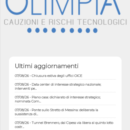
07/08/26 - Lettera OICE per il bando del Commissario di
Governo per il ...
07/08/26 - OICE al B-Cad 2026: evento dal titolo "Le Esperienze
Ultimi aggiornamenti
di succ...
07/08/26 - Chiusura estiva degli uffici OICE
07/08/26 - Data center di interesse strategico nazionale;
interventi pe...
07/08/26 - Piano casa: dichiarato di interesse strategico;
nominata Com...
07/08/26 - Ponte sullo Stretto di Messina: deliberata la
sussistenza di...
07/08/26 - Tunnel Brennero, dal Cipess via libera al quinto lotto
costr...