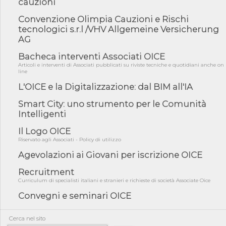
cauzioni
05/08/26 - Lettera OICE per il bando della Giunta Regionale della
Campa...
Convenzione Olimpia Cauzioni e Rischi
04/08/26 - DL PA: previste cancellazioni da elenchi professionisti
tecnologici s.r.l /VHV Allgemeine Versicherung
per ...
AG
04/08/26 - International Sustainable Buildings Competition -
Bacheca interventi Associati OICE
COP31, An...
Articoli e interventi di Associati pubblicati su riviste tecniche e quotidiani anche on
04/08/26 - CdS, project financing: progetto di fattibilità da
line
impugnar...
L'OICE e la Digitalizzazione: dal BIM all'IA
04/08/26 - Rapporto Anac corruzione 2020-2026: procedimenti
penali per ...
Smart City: uno strumento per le Comunità
Intelligenti
04/08/26 - CdS: partecipazione alla gara non equivale ad
acquiescenza r...
Il Logo OICE
04/08/26 - DL Infrastrutture approvato alla Camera, passa ora al
Riservato agli Associati - Policy di utilizzo
Senato
Agevolazioni ai Giovani per iscrizione OICE
03/08/26 - TAR Piemonte: RUP può avvalersi di consulente
esterno per v...
Recruitment
Curriculum di specialisti italiani e stranieri e richieste di società Associate Oice
Convegni e seminari OICE
Cerca nel sito