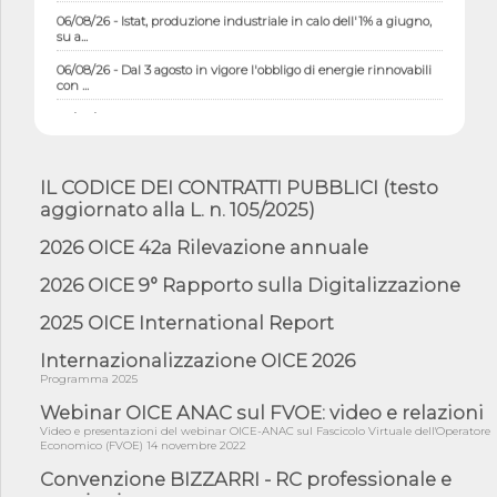
06/08/26 - Istat, produzione industriale in calo dell'1% a giugno,
su a...
06/08/26 - Dal 3 agosto in vigore l'obbligo di energie rinnovabili
con ...
06/08/26 - DL PA approvato in Cdm: contributi per
riqualificazione sism...
06/08/26 - CdM: approvato il d.lgs. di adeguamento all’AI Act in
mate...
IL CODICE DEI CONTRATTI PUBBLICI (testo
aggiornato alla L. n. 105/2025)
06/08/26 - DDL delegazione europea in Cdm per recepimento
norme UE in m...
2026 OICE 42a Rilevazione annuale
05/08/26 - DL Infrastrutture e PNRR è legge: approvata oggi la
fiducia...
2026 OICE 9° Rapporto sulla Digitalizzazione
05/08/26 - Focus OICE sul DDL di riforma della responsabilità
2025 OICE International Report
amminist...
Internazionalizzazione OICE 2026
05/08/26 - Anac: pubblicata la Relazione illustrativa al Bando tipo
2 s...
Programma 2025
05/08/26 - SAVE THE DATE: Assemblea Pubblica Confindustria
Webinar OICE ANAC sul FVOE: video e relazioni
Professioni ...
Video e presentazioni del webinar OICE-ANAC sul Fascicolo Virtuale dell'Operatore
Economico (FVOE) 14 novembre 2022
05/08/26 - Successo OICE per il bando della Città metropolitana
di Reg...
Convenzione BIZZARRI - RC professionale e