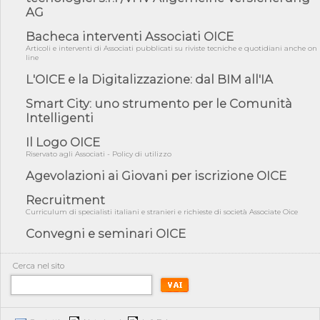
AG
05/08/26 - Focus OICE sul DDL di riforma della responsabilità
amminist...
Bacheca interventi Associati OICE
05/08/26 - Anac: pubblicata la Relazione illustrativa al Bando tipo
Articoli e interventi di Associati pubblicati su riviste tecniche e quotidiani anche on
2 s...
line
05/08/26 - SAVE THE DATE: Assemblea Pubblica Confindustria
L'OICE e la Digitalizzazione: dal BIM all'IA
Professioni ...
Smart City: uno strumento per le Comunità
05/08/26 - Successo OICE per il bando della Città metropolitana
Intelligenti
di Reg...
05/08/26 - Lettera OICE per il bando della Giunta Regionale della
Il Logo OICE
Campa...
Riservato agli Associati - Policy di utilizzo
04/08/26 - DL PA: previste cancellazioni da elenchi professionisti
Agevolazioni ai Giovani per iscrizione OICE
per ...
Recruitment
04/08/26 - International Sustainable Buildings Competition -
COP31, An...
Curriculum di specialisti italiani e stranieri e richieste di società Associate Oice
Convegni e seminari OICE
04/08/26 - CdS, project financing: progetto di fattibilità da
impugnar...
04/08/26 - Rapporto Anac corruzione 2020-2026: procedimenti
Cerca nel sito
penali per ...
04/08/26 - CdS: partecipazione alla gara non equivale ad
acquiescenza r...