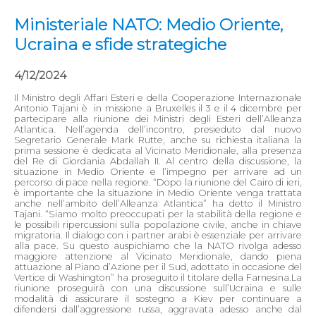
Ministeriale NATO: Medio Oriente,
Ucraina e sfide strategiche
4/12/2024
Il Ministro degli Affari Esteri e della Cooperazione Internazionale
Antonio Tajani è in missione a Bruxelles il 3 e il 4 dicembre per
partecipare alla riunione dei Ministri degli Esteri dell’Alleanza
Atlantica. Nell’agenda dell’incontro, presieduto dal nuovo
Segretario Generale Mark Rutte, anche su richiesta italiana la
prima sessione è dedicata al Vicinato Meridionale, alla presenza
del Re di Giordania Abdallah II. Al centro della discussione, la
situazione in Medio Oriente e l’impegno per arrivare ad un
percorso di pace nella regione. “Dopo la riunione del Cairo di ieri,
è importante che la situazione in Medio Oriente venga trattata
anche nell’ambito dell’Alleanza Atlantica” ha detto il Ministro
Tajani. “Siamo molto preoccupati per la stabilità della regione e
le possibili ripercussioni sulla popolazione civile, anche in chiave
migratoria. Il dialogo con i partner arabi è essenziale per arrivare
alla pace. Su questo auspichiamo che la NATO rivolga adesso
maggiore attenzione al Vicinato Meridionale, dando piena
attuazione al Piano d’Azione per il Sud, adottato in occasione del
Vertice di Washington” ha proseguito il titolare della Farnesina.La
riunione proseguirà con una discussione sull’Ucraina e sulle
modalità di assicurare il sostegno a Kiev per continuare a
difendersi dall’aggressione russa, aggravata adesso anche dal