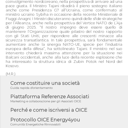
coinvolgimento nordcoreano, nella prospettiva di arrivare ad una
pace giusta. Il Ministro Tajani ribadirà il pieno sostegno italiano
anche come Presidenza G7 all’Ucraina, come confermato al
ministro ucraino Sybiha in occasione della recente Ministeriale di
Fiuggi-Anagni. I Ministri discuteranno quindi delle sfide strategiche
per l’Alleanza, anche nella prospettiva del Vertice NATO de L’Aja
di giugno 2025. “Il nostro impegno deve essere quello di
mantenere l’Organizzazione quale pilastro del nostro rapporto
con gli Stati Uniti, per rispondere alle crescenti minacce alla
sicurezza transatlantica. In tale prospettiva, sarà fondamentale
aumentare anche la sinergia NATO-UE, specie per l’industria
europea della difesa”, ha sottolineato Tajani. Il ministro nel suo
intervento chiederà massima attenzione per la situazione nei
Balcani occidentali, anche alla luce della recente esplosione che
ha interessato la struttura idrica di Zubin Potok nel Nord del
Kosovo.
(M.R.)
Come costituire una società
Guida rapida d'orientamento
Piattaforma Referenze Associati
Marketing e collaborazione per gli Associati OICE
Perché e come iscriversi a OICE
Protocollo OICE Energy4you
Comunità Energetiche Rinnovabili