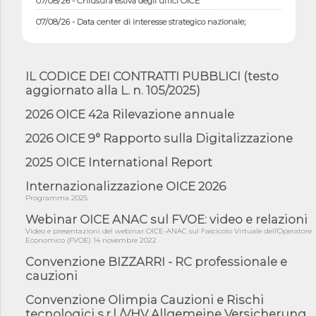
07/08/26 - Data center di interesse strategico nazionale;
interventi pe...
07/08/26 - Piano casa: dichiarato di interesse strategico;
nominata Com...
IL CODICE DEI CONTRATTI PUBBLICI (testo
07/08/26 - Ponte sullo Stretto di Messina: deliberata la
aggiornato alla L. n. 105/2025)
sussistenza di...
07/08/26 - Tunnel Brennero, dal Cipess via libera al quinto lotto
2026 OICE 42a Rilevazione annuale
costr...
2026 OICE 9° Rapporto sulla Digitalizzazione
06/08/26 - Istat, produzione industriale in calo dell'1% a giugno,
su a...
2025 OICE International Report
06/08/26 - Dal 3 agosto in vigore l'obbligo di energie rinnovabili
con ...
Internazionalizzazione OICE 2026
Programma 2025
06/08/26 - DL PA approvato in Cdm: contributi per
riqualificazione sism...
Webinar OICE ANAC sul FVOE: video e relazioni
Video e presentazioni del webinar OICE-ANAC sul Fascicolo Virtuale dell'Operatore
06/08/26 - CdM: approvato il d.lgs. di adeguamento all’AI Act in
Economico (FVOE) 14 novembre 2022
mate...
Convenzione BIZZARRI - RC professionale e
06/08/26 - DDL delegazione europea in Cdm per recepimento
cauzioni
norme UE in m...
05/08/26 - DL Infrastrutture e PNRR è legge: approvata oggi la
Convenzione Olimpia Cauzioni e Rischi
fiducia...
tecnologici s.r.l /VHV Allgemeine Versicherung