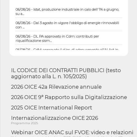
06/08/26 - Istat, produzione industriale in calo dell'1% a giugno,
su a...
06/08/26 - Dal 3 agosto in vigore l'obbligo di energie rinnovabili
con ...
06/08/26 - DL PA approvato in Cdm: contributi per
riqualificazione sism...
06/08/26 - CdM: approvato il d.lgs. di adeguamento all’AI Act in
mate...
06/08/26 - DDL delegazione europea in Cdm per recepimento
norme UE in m...
IL CODICE DEI CONTRATTI PUBBLICI (testo
05/08/26 - DL Infrastrutture e PNRR è legge: approvata oggi la
aggiornato alla L. n. 105/2025)
fiducia...
2026 OICE 42a Rilevazione annuale
05/08/26 - Focus OICE sul DDL di riforma della responsabilità
amminist...
2026 OICE 9° Rapporto sulla Digitalizzazione
05/08/26 - Anac: pubblicata la Relazione illustrativa al Bando tipo
2 s...
2025 OICE International Report
05/08/26 - SAVE THE DATE: Assemblea Pubblica Confindustria
Internazionalizzazione OICE 2026
Professioni ...
Programma 2025
05/08/26 - Successo OICE per il bando della Città metropolitana
Webinar OICE ANAC sul FVOE: video e relazioni
di Reg...