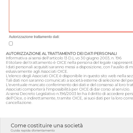
Autorizzazione trattamento dati:
AUTORIZZAZIONE AL TRATTAMENTO DEI DATI PERSONALI
Informativa ai sensi dell'articolo 13 D.L.vo 30 giugno 2003, n. 196
Il titolare del trattamento è OICE nella persona del legale rappresen
I dati personali acquisiti saranno messi a disposizione, con l'ausilio di 
eslusivamente agli Associati OICE.
L'elenco degli Associati OICE è disponibile in questo sito web nella sezi
Tali dati non saranno comunicati a società esterne di selezione del pe
L'eventuale mancato conferimento dei dati e del consenso al loro tr
Associati comporterà l'impossibilità per OICE di dar corso al servizio.
Ai sensi Decreto Legislativo n.196/2003 lei ha il diritto di accedere per
dell'Oice, o indirettamente, tramite OICE, ai suoi dati per la loro cor
cancellazione.
Come costituire una società
Guida rapida d'orientamento