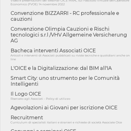
Video e presentazioni del webinar OICE-ANAC sul Fascicolo Virtuale dell'Operatore
Economico (FVOE) 14 novembre 2022
05/08/26 - Lettera OICE per il bando della Giunta Regionale della
Campa...
Convenzione BIZZARRI - RC professionale e
04/08/26 - DL PA: previste cancellazioni da elenchi professionisti
cauzioni
per ...
Convenzione Olimpia Cauzioni e Rischi
04/08/26 - International Sustainable Buildings Competition -
tecnologici s.r.l /VHV Allgemeine Versicherung
COP31, An...
AG
04/08/26 - CdS, project financing: progetto di fattibilità da
impugnar...
Bacheca interventi Associati OICE
Articoli e interventi di Associati pubblicati su riviste tecniche e quotidiani anche on
04/08/26 - Rapporto Anac corruzione 2020-2026: procedimenti
line
penali per ...
L'OICE e la Digitalizzazione: dal BIM all'IA
04/08/26 - CdS: partecipazione alla gara non equivale ad
acquiescenza r...
Smart City: uno strumento per le Comunità
04/08/26 - DL Infrastrutture approvato alla Camera, passa ora al
Intelligenti
Senato
Il Logo OICE
03/08/26 - TAR Piemonte: RUP può avvalersi di consulente
Riservato agli Associati - Policy di utilizzo
esterno per v...
Agevolazioni ai Giovani per iscrizione OICE
03/08/26 - Gruppo FS: nel primo semestre 2026 3 mld di
aggiudicazioni e...
Recruitment
03/08/26 - Conferenza Obiettivo Export: Imprese e Territori del
Curriculum di specialisti italiani e stranieri e richieste di società Associate Oice
Centro ...