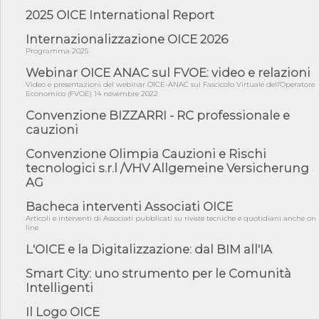
riqualificazione sism...
2025 OICE International Report
06/08/26 - CdM: approvato il d.lgs. di adeguamento all’AI Act in
mate...
Internazionalizzazione OICE 2026
Programma 2025
06/08/26 - DDL delegazione europea in Cdm per recepimento
norme UE in m...
Webinar OICE ANAC sul FVOE: video e relazioni
Video e presentazioni del webinar OICE-ANAC sul Fascicolo Virtuale dell'Operatore
05/08/26 - DL Infrastrutture e PNRR è legge: approvata oggi la
Economico (FVOE) 14 novembre 2022
fiducia...
Convenzione BIZZARRI - RC professionale e
05/08/26 - Focus OICE sul DDL di riforma della responsabilità
cauzioni
amminist...
Convenzione Olimpia Cauzioni e Rischi
05/08/26 - Anac: pubblicata la Relazione illustrativa al Bando tipo
2 s...
tecnologici s.r.l /VHV Allgemeine Versicherung
AG
05/08/26 - SAVE THE DATE: Assemblea Pubblica Confindustria
Professioni ...
Bacheca interventi Associati OICE
05/08/26 - Successo OICE per il bando della Città metropolitana
Articoli e interventi di Associati pubblicati su riviste tecniche e quotidiani anche on
di Reg...
line
05/08/26 - Lettera OICE per il bando della Giunta Regionale della
L'OICE e la Digitalizzazione: dal BIM all'IA
Campa...
Smart City: uno strumento per le Comunità
04/08/26 - DL PA: previste cancellazioni da elenchi professionisti
Intelligenti
per ...
04/08/26 - International Sustainable Buildings Competition -
Il Logo OICE