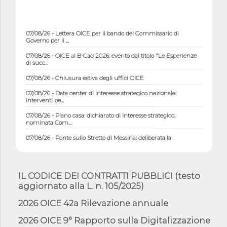
07/08/26 - Lettera OICE per il bando del Commissario di
Governo per il ...
07/08/26 - OICE al B-Cad 2026: evento dal titolo "Le Esperienze
di succ...
07/08/26 - Chiusura estiva degli uffici OICE
07/08/26 - Data center di interesse strategico nazionale;
interventi pe...
07/08/26 - Piano casa: dichiarato di interesse strategico;
nominata Com...
07/08/26 - Ponte sullo Stretto di Messina: deliberata la
sussistenza di...
07/08/26 - Tunnel Brennero, dal Cipess via libera al quinto lotto
costr...
IL CODICE DEI CONTRATTI PUBBLICI (testo
06/08/26 - Istat, produzione industriale in calo dell'1% a giugno,
aggiornato alla L. n. 105/2025)
su a...
06/08/26 - Dal 3 agosto in vigore l'obbligo di energie rinnovabili
2026 OICE 42a Rilevazione annuale
con ...
2026 OICE 9° Rapporto sulla Digitalizzazione
06/08/26 - DL PA approvato in Cdm: contributi per