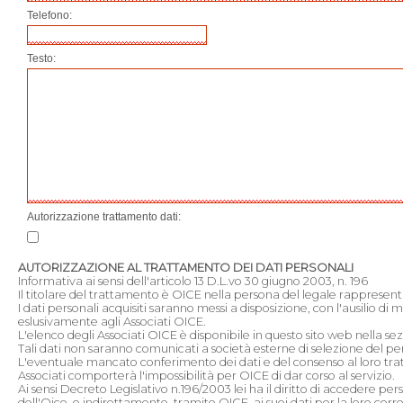
Telefono:
Testo:
Autorizzazione trattamento dati:
AUTORIZZAZIONE AL TRATTAMENTO DEI DATI PERSONALI
Informativa ai sensi dell'articolo 13 D.L.vo 30 giugno 2003, n. 196
Il titolare del trattamento è OICE nella persona del legale rappresen
I dati personali acquisiti saranno messi a disposizione, con l'ausilio di 
eslusivamente agli Associati OICE.
L'elenco degli Associati OICE è disponibile in questo sito web nella sezi
Tali dati non saranno comunicati a società esterne di selezione del pe
L'eventuale mancato conferimento dei dati e del consenso al loro tr
Associati comporterà l'impossibilità per OICE di dar corso al servizio.
Ai sensi Decreto Legislativo n.196/2003 lei ha il diritto di accedere per
dell'Oice, o indirettamente, tramite OICE, ai suoi dati per la loro cor