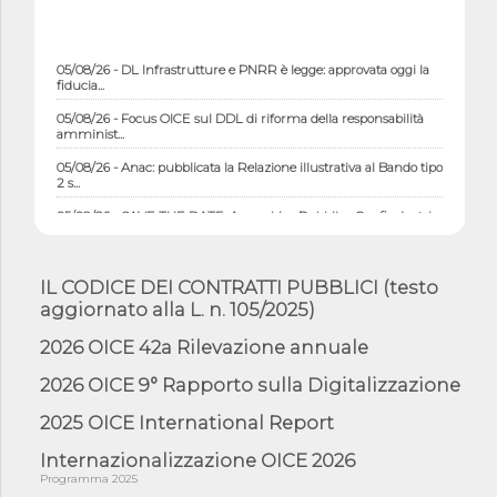
05/08/26 - DL Infrastrutture e PNRR è legge: approvata oggi la
fiducia...
05/08/26 - Focus OICE sul DDL di riforma della responsabilità
amminist...
05/08/26 - Anac: pubblicata la Relazione illustrativa al Bando tipo
2 s...
05/08/26 - SAVE THE DATE: Assemblea Pubblica Confindustria
Professioni ...
05/08/26 - Successo OICE per il bando della Città metropolitana
di Reg...
IL CODICE DEI CONTRATTI PUBBLICI (testo
05/08/26 - Lettera OICE per il bando della Giunta Regionale della
aggiornato alla L. n. 105/2025)
Campa...
2026 OICE 42a Rilevazione annuale
04/08/26 - DL PA: previste cancellazioni da elenchi professionisti
per ...
2026 OICE 9° Rapporto sulla Digitalizzazione
04/08/26 - International Sustainable Buildings Competition -
COP31, An...
2025 OICE International Report
04/08/26 - CdS, project financing: progetto di fattibilità da
Internazionalizzazione OICE 2026
impugnar...
Programma 2025