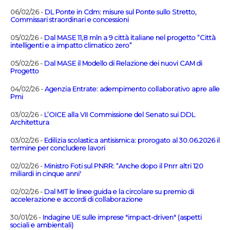
06/02/26 -
DL Ponte in Cdm: misure sul Ponte sullo Stretto,
Commissari straordinari e concessioni
05/02/26 -
Dal MASE 11,8 mln a 9 città italiane nel progetto “Città
intelligenti e a impatto climatico zero”
05/02/26 -
Dal MASE il Modello di Relazione dei nuovi CAM di
Progetto
04/02/26 -
Agenzia Entrate: adempimento collaborativo apre alle
Pmi
03/02/26 -
L’OICE alla VII Commissione del Senato sui DDL
Architettura
03/02/26 -
Edilizia scolastica antisismica: prorogato al 30.06.2026 il
termine per concludere lavori
02/02/26 -
Ministro Foti sul PNRR: “Anche dopo il Pnrr altri 120
miliardi in cinque anni'
02/02/26 -
Dal MIT le linee guida e la circolare su premio di
accelerazione e accordi di collaborazione
30/01/26 -
Indagine UE sulle imprese "impact-driven" (aspetti
sociali e ambientali)