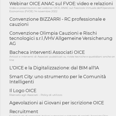
04/08/26 - Rapporto Anac corruzione 2020-2026: procedimenti
Webinar OICE ANAC sul FVOE: video e relazioni
penali per ...
Video e presentazioni del webinar OICE-ANAC sul Fascicolo Virtuale dell'Operatore
Economico (FVOE) 14 novembre 2022
04/08/26 - CdS: partecipazione alla gara non equivale ad
acquiescenza r...
Convenzione BIZZARRI - RC professionale e
cauzioni
04/08/26 - DL Infrastrutture approvato alla Camera, passa ora al
Senato
Convenzione Olimpia Cauzioni e Rischi
03/08/26 - TAR Piemonte: RUP può avvalersi di consulente
tecnologici s.r.l /VHV Allgemeine Versicherung
esterno per v...
AG
03/08/26 - Gruppo FS: nel primo semestre 2026 3 mld di
aggiudicazioni e...
Bacheca interventi Associati OICE
Articoli e interventi di Associati pubblicati su riviste tecniche e quotidiani anche on
03/08/26 - Conferenza Obiettivo Export: Imprese e Territori del
line
Centro ...
L'OICE e la Digitalizzazione: dal BIM all'IA
03/08/26 - TAR Sicilia: raggruppate devono possedere requisiti
per eseg...
Smart City: uno strumento per le Comunità
03/08/26 - TAR Lazio - Latina: omesso sopralluogo obbligatorio
Intelligenti
non può...
Il Logo OICE
03/08/26 - Investimenti stradali nei piccoli Comuni: dal MIT
Riservato agli Associati - Policy di utilizzo
ulteriori ...
Agevolazioni ai Giovani per iscrizione OICE
31/07/26 - On line il testo integrale della Rilevazione annuale
OICE/CE...
Recruitment
31/07/26 - MASE: approvata la nuova guida operativa dei
Curriculum di specialisti italiani e stranieri e richieste di società Associate Oice