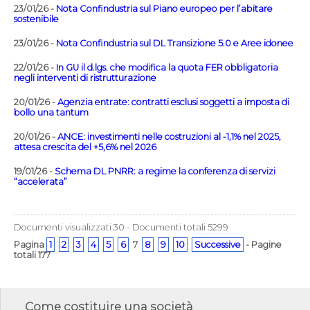
23/01/26 -
Nota Confindustria sul Piano europeo per l’abitare
sostenibile
23/01/26 -
Nota Confindustria sul DL Transizione 5.0 e Aree idonee
22/01/26 -
In GU il d.lgs. che modifica la quota FER obbligatoria
negli interventi di ristrutturazione
20/01/26 -
Agenzia entrate: contratti esclusi soggetti a imposta di
bollo una tantum
20/01/26 -
ANCE: investimenti nelle costruzioni al -1,1% nel 2025,
attesa crescita del +5,6% nel 2026
19/01/26 -
Schema DL PNRR: a regime la conferenza di servizi
“accelerata”
Documenti visualizzati 30 - Documenti totali 5299
Pagina
1
2
3
4
5
6
7
8
9
10
Successive
- Pagine
totali 177
Come costituire una società