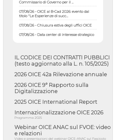
07/08/26 - OICE al B-Cad 2026: evento dal
titolo "Le Esperienze di succ...
07/08/26 - Chiusura estiva degli uffici OICE
07/08/26 - Data center di interesse strategico
nazionale; interventi pe...
07/08/26 - Piano casa: dichiarato di interesse
strategico; nominata Com...
IL CODICE DEI CONTRATTI PUBBLICI
07/08/26 - Ponte sullo Stretto di Messina:
deliberata la sussistenza di...
(testo aggiornato alla L. n. 105/2025)
07/08/26 - Tunnel Brennero, dal Cipess via
2026 OICE 42a Rilevazione annuale
libera al quinto lotto costr...
2026 OICE 9° Rapporto sulla
06/08/26 - Istat, produzione industriale in calo
dell'1% a giugno, su a...
Digitalizzazione
06/08/26 - Dal 3 agosto in vigore l'obbligo di
2025 OICE International Report
energie rinnovabili con ...
Internazionalizzazione OICE 2026
06/08/26 - DL PA approvato in Cdm:
contributi per riqualificazione sism...
Programma 2025
Webinar OICE ANAC sul FVOE: video
06/08/26 - CdM: approvato il d.lgs. di
adeguamento all’AI Act in mate...
e relazioni
Video e presentazioni del webinar OICE-ANAC sul Fascicolo