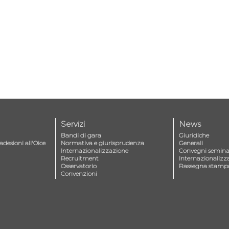
Servizi
News
Bandi di gara
Giuridiche
adesioni all'Oice
Normativa e giurisprudenza
Generali
Internazionalizzazione
Convegni seminar
Recruitment
Internazionalizz
Osservatorio
Rassegna stamp
Convenzioni