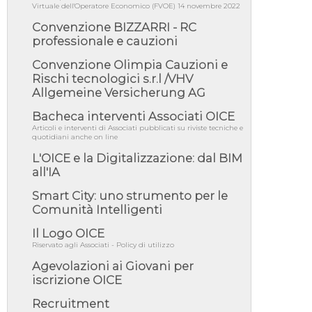
06/08/26 - DDL delegazione europea in Cdm
Virtuale dell'Operatore Economico (FVOE) 14 novembre 2022
per recepimento norme UE in m...
Convenzione BIZZARRI - RC
05/08/26 - DL Infrastrutture e PNRR è legge:
professionale e cauzioni
approvata oggi la fiducia...
05/08/26 - Focus OICE sul DDL di riforma
Convenzione Olimpia Cauzioni e
della responsabilità amminist...
Rischi tecnologici s.r.l /VHV
Allgemeine Versicherung AG
05/08/26 - Anac: pubblicata la Relazione
illustrativa al Bando tipo 2 s...
Bacheca interventi Associati OICE
05/08/26 - SAVE THE DATE: Assemblea
Articoli e interventi di Associati pubblicati su riviste tecniche e
Pubblica Confindustria Professioni ...
quotidiani anche on line
05/08/26 - Successo OICE per il bando della
L'OICE e la Digitalizzazione: dal BIM
Città metropolitana di Reg...
all'IA
05/08/26 - Lettera OICE per il bando della
Smart City: uno strumento per le
Giunta Regionale della Campa...
Comunità Intelligenti
04/08/26 - DL PA: previste cancellazioni da
elenchi professionisti per ...
Il Logo OICE
Riservato agli Associati - Policy di utilizzo
04/08/26 - International Sustainable
Buildings Competition - COP31, An...
Agevolazioni ai Giovani per
04/08/26 - CdS, project financing: progetto di
iscrizione OICE
fattibilità da impugnar...
Recruitment
04/08/26 - Rapporto Anac corruzione 2020-