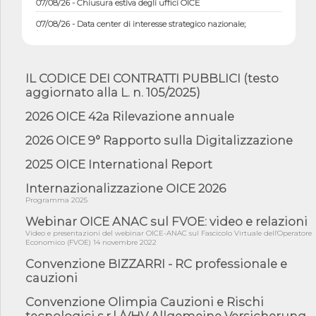
07/08/26 - Data center di interesse strategico nazionale;
interventi pe...
07/08/26 - Piano casa: dichiarato di interesse strategico;
nominata Com...
IL CODICE DEI CONTRATTI PUBBLICI (testo
07/08/26 - Ponte sullo Stretto di Messina: deliberata la
aggiornato alla L. n. 105/2025)
sussistenza di...
07/08/26 - Tunnel Brennero, dal Cipess via libera al quinto lotto
2026 OICE 42a Rilevazione annuale
costr...
2026 OICE 9° Rapporto sulla Digitalizzazione
06/08/26 - Istat, produzione industriale in calo dell'1% a giugno,
su a...
2025 OICE International Report
06/08/26 - Dal 3 agosto in vigore l'obbligo di energie rinnovabili
con ...
Internazionalizzazione OICE 2026
Programma 2025
06/08/26 - DL PA approvato in Cdm: contributi per
riqualificazione sism...
Webinar OICE ANAC sul FVOE: video e relazioni
Video e presentazioni del webinar OICE-ANAC sul Fascicolo Virtuale dell'Operatore
06/08/26 - CdM: approvato il d.lgs. di adeguamento all’AI Act in
Economico (FVOE) 14 novembre 2022
mate...
Convenzione BIZZARRI - RC professionale e
06/08/26 - DDL delegazione europea in Cdm per recepimento
cauzioni
norme UE in m...
Convenzione Olimpia Cauzioni e Rischi
05/08/26 - DL Infrastrutture e PNRR è legge: approvata oggi la
fiducia...
tecnologici s.r.l /VHV Allgemeine Versicherung