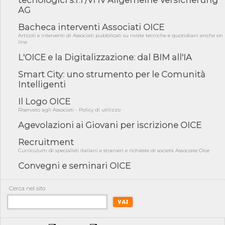
AG
05/08/26 - Focus OICE sul DDL di riforma della responsabilità
amminist...
Bacheca interventi Associati OICE
05/08/26 - Anac: pubblicata la Relazione illustrativa al Bando tipo
Articoli e interventi di Associati pubblicati su riviste tecniche e quotidiani anche on
2 s...
line
05/08/26 - SAVE THE DATE: Assemblea Pubblica Confindustria
L'OICE e la Digitalizzazione: dal BIM all'IA
Professioni ...
Smart City: uno strumento per le Comunità
05/08/26 - Successo OICE per il bando della Città metropolitana
Intelligenti
di Reg...
05/08/26 - Lettera OICE per il bando della Giunta Regionale della
Il Logo OICE
Campa...
Riservato agli Associati - Policy di utilizzo
04/08/26 - DL PA: previste cancellazioni da elenchi professionisti
Agevolazioni ai Giovani per iscrizione OICE
per ...
Recruitment
04/08/26 - International Sustainable Buildings Competition -
COP31, An...
Curriculum di specialisti italiani e stranieri e richieste di società Associate Oice
Convegni e seminari OICE
04/08/26 - CdS, project financing: progetto di fattibilità da
impugnar...
04/08/26 - Rapporto Anac corruzione 2020-2026: procedimenti
Cerca nel sito
penali per ...
04/08/26 - CdS: partecipazione alla gara non equivale ad
acquiescenza r...