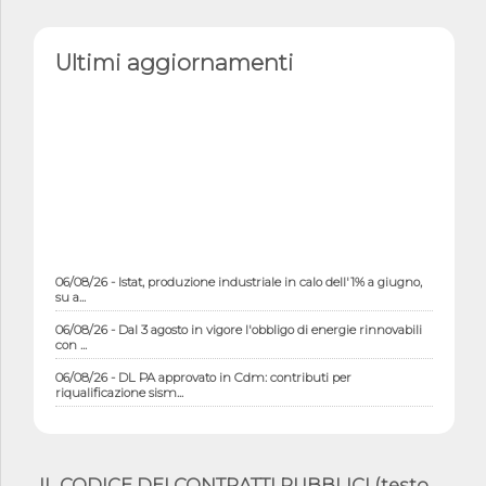
Ultimi aggiornamenti
06/08/26 - Istat, produzione industriale in calo dell'1% a giugno,
su a...
06/08/26 - Dal 3 agosto in vigore l'obbligo di energie rinnovabili
con ...
06/08/26 - DL PA approvato in Cdm: contributi per
riqualificazione sism...
06/08/26 - CdM: approvato il d.lgs. di adeguamento all’AI Act in
mate...
06/08/26 - DDL delegazione europea in Cdm per recepimento
IL CODICE DEI CONTRATTI PUBBLICI (testo
norme UE in m...