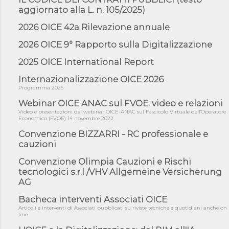
aggiornato alla L. n. 105/2025)
05/08/26 - DL Infrastrutture e PNRR è legge: approvata oggi la
fiducia...
2026 OICE 42a Rilevazione annuale
05/08/26 - Focus OICE sul DDL di riforma della responsabilità
2026 OICE 9° Rapporto sulla Digitalizzazione
amminist...
05/08/26 - Anac: pubblicata la Relazione illustrativa al Bando tipo
2025 OICE International Report
2 s...
Internazionalizzazione OICE 2026
05/08/26 - SAVE THE DATE: Assemblea Pubblica Confindustria
Programma 2025
Professioni ...
Webinar OICE ANAC sul FVOE: video e relazioni
05/08/26 - Successo OICE per il bando della Città metropolitana
di Reg...
Video e presentazioni del webinar OICE-ANAC sul Fascicolo Virtuale dell'Operatore
Economico (FVOE) 14 novembre 2022
05/08/26 - Lettera OICE per il bando della Giunta Regionale della
Convenzione BIZZARRI - RC professionale e
Campa...
cauzioni
04/08/26 - DL PA: previste cancellazioni da elenchi professionisti
per ...
Convenzione Olimpia Cauzioni e Rischi
tecnologici s.r.l /VHV Allgemeine Versicherung
04/08/26 - International Sustainable Buildings Competition -
COP31, An...
AG
04/08/26 - CdS, project financing: progetto di fattibilità da
Bacheca interventi Associati OICE
impugnar...
Articoli e interventi di Associati pubblicati su riviste tecniche e quotidiani anche on
line
04/08/26 - Rapporto Anac corruzione 2020-2026: procedimenti
penali per ...