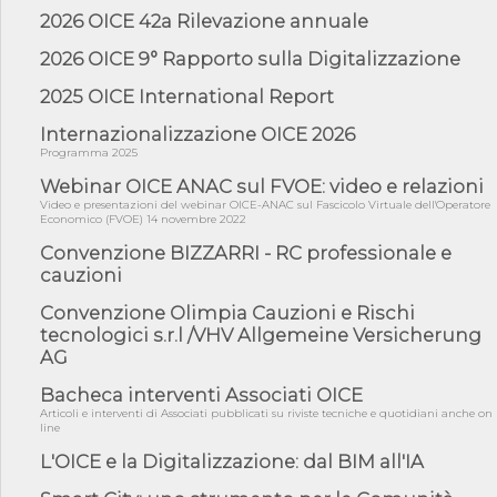
04/08/26 - Rapporto Anac corruzione 2020-2026: procedimenti
2026 OICE 42a Rilevazione annuale
penali per ...
04/08/26 - CdS: partecipazione alla gara non equivale ad
2026 OICE 9° Rapporto sulla Digitalizzazione
acquiescenza r...
2025 OICE International Report
04/08/26 - DL Infrastrutture approvato alla Camera, passa ora al
Senato
Internazionalizzazione OICE 2026
03/08/26 - TAR Piemonte: RUP può avvalersi di consulente
Programma 2025
esterno per v...
Webinar OICE ANAC sul FVOE: video e relazioni
Video e presentazioni del webinar OICE-ANAC sul Fascicolo Virtuale dell'Operatore
Economico (FVOE) 14 novembre 2022
Convenzione BIZZARRI - RC professionale e
cauzioni
Convenzione Olimpia Cauzioni e Rischi
tecnologici s.r.l /VHV Allgemeine Versicherung
AG
Bacheca interventi Associati OICE
Articoli e interventi di Associati pubblicati su riviste tecniche e quotidiani anche on
line
L'OICE e la Digitalizzazione: dal BIM all'IA