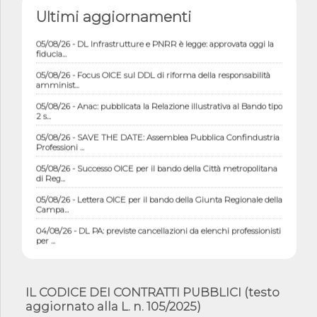
06/08/26 - DDL delegazione europea in Cdm per recepimento
Ultimi aggiornamenti
norme UE in m...
05/08/26 - DL Infrastrutture e PNRR è legge: approvata oggi la
fiducia...
05/08/26 - Focus OICE sul DDL di riforma della responsabilità
amminist...
05/08/26 - Anac: pubblicata la Relazione illustrativa al Bando tipo
2 s...
05/08/26 - SAVE THE DATE: Assemblea Pubblica Confindustria
Professioni ...
05/08/26 - Successo OICE per il bando della Città metropolitana
di Reg...
05/08/26 - Lettera OICE per il bando della Giunta Regionale della
Campa...
04/08/26 - DL PA: previste cancellazioni da elenchi professionisti
per ...
04/08/26 - International Sustainable Buildings Competition -
COP31, An...
04/08/26 - CdS, project financing: progetto di fattibilità da
IL CODICE DEI CONTRATTI PUBBLICI (testo
impugnar...
aggiornato alla L. n. 105/2025)