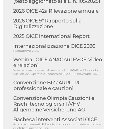
(testo aggiornato alla L. n. 105/2025)
05/08/26 - DL Infrastrutture e PNRR è legge:
approvata oggi la fiducia...
2026 OICE 42a Rilevazione annuale
05/08/26 - Focus OICE sul DDL di riforma
della responsabilità amminist...
2026 OICE 9° Rapporto sulla
Digitalizzazione
05/08/26 - Anac: pubblicata la Relazione
illustrativa al Bando tipo 2 s...
2025 OICE International Report
05/08/26 - SAVE THE DATE: Assemblea
Pubblica Confindustria Professioni ...
Internazionalizzazione OICE 2026
Programma 2025
05/08/26 - Successo OICE per il bando della
Città metropolitana di Reg...
Webinar OICE ANAC sul FVOE: video
e relazioni
05/08/26 - Lettera OICE per il bando della
Giunta Regionale della Campa...
Video e presentazioni del webinar OICE-ANAC sul Fascicolo
Virtuale dell'Operatore Economico (FVOE) 14 novembre 2022
04/08/26 - DL PA: previste cancellazioni da
Convenzione BIZZARRI - RC
elenchi professionisti per ...
professionale e cauzioni
04/08/26 - International Sustainable
Buildings Competition - COP31, An...
Convenzione Olimpia Cauzioni e
Rischi tecnologici s.r.l /VHV
04/08/26 - CdS, project financing: progetto di
fattibilità da impugnar...
Allgemeine Versicherung AG
04/08/26 - Rapporto Anac corruzione 2020-
Bacheca interventi Associati OICE
2026: procedimenti penali per ...
Articoli e interventi di Associati pubblicati su riviste tecniche e
quotidiani anche on line
04/08/26 - CdS: partecipazione alla gara non