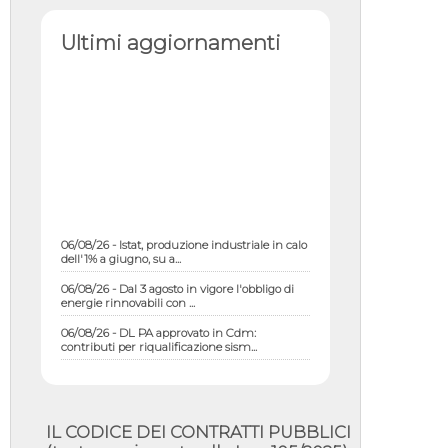
Ultimi aggiornamenti
06/08/26 - Istat, produzione industriale in calo
dell'1% a giugno, su a...
06/08/26 - Dal 3 agosto in vigore l'obbligo di
energie rinnovabili con ...
06/08/26 - DL PA approvato in Cdm:
contributi per riqualificazione sism...
06/08/26 - CdM: approvato il d.lgs. di
adeguamento all’AI Act in mate...
06/08/26 - DDL delegazione europea in Cdm
per recepimento norme UE in m...
IL CODICE DEI CONTRATTI PUBBLICI