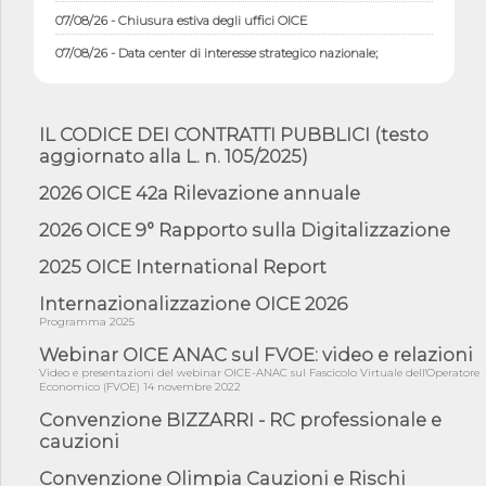
07/08/26 - Chiusura estiva degli uffici OICE
07/08/26 - Data center di interesse strategico nazionale;
interventi pe...
07/08/26 - Piano casa: dichiarato di interesse strategico;
nominata Com...
IL CODICE DEI CONTRATTI PUBBLICI (testo
07/08/26 - Ponte sullo Stretto di Messina: deliberata la
aggiornato alla L. n. 105/2025)
sussistenza di...
2026 OICE 42a Rilevazione annuale
07/08/26 - Tunnel Brennero, dal Cipess via libera al quinto lotto
costr...
2026 OICE 9° Rapporto sulla Digitalizzazione
06/08/26 - Istat, produzione industriale in calo dell'1% a giugno,
su a...
2025 OICE International Report
06/08/26 - Dal 3 agosto in vigore l'obbligo di energie rinnovabili
Internazionalizzazione OICE 2026
con ...
Programma 2025
06/08/26 - DL PA approvato in Cdm: contributi per
riqualificazione sism...
Webinar OICE ANAC sul FVOE: video e relazioni
Video e presentazioni del webinar OICE-ANAC sul Fascicolo Virtuale dell'Operatore
06/08/26 - CdM: approvato il d.lgs. di adeguamento all’AI Act in
Economico (FVOE) 14 novembre 2022
mate...
Convenzione BIZZARRI - RC professionale e
06/08/26 - DDL delegazione europea in Cdm per recepimento
cauzioni
norme UE in m...
Convenzione Olimpia Cauzioni e Rischi
05/08/26 - DL Infrastrutture e PNRR è legge: approvata oggi la