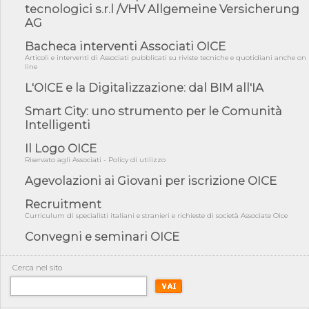
fiducia...
tecnologici s.r.l /VHV Allgemeine Versicherung
AG
05/08/26 - Focus OICE sul DDL di riforma della responsabilità
amminist...
Bacheca interventi Associati OICE
05/08/26 - Anac: pubblicata la Relazione illustrativa al Bando tipo
Articoli e interventi di Associati pubblicati su riviste tecniche e quotidiani anche on
2 s...
line
05/08/26 - SAVE THE DATE: Assemblea Pubblica Confindustria
L'OICE e la Digitalizzazione: dal BIM all'IA
Professioni ...
Smart City: uno strumento per le Comunità
05/08/26 - Successo OICE per il bando della Città metropolitana
Intelligenti
di Reg...
05/08/26 - Lettera OICE per il bando della Giunta Regionale della
Il Logo OICE
Campa...
Riservato agli Associati - Policy di utilizzo
04/08/26 - DL PA: previste cancellazioni da elenchi professionisti
Agevolazioni ai Giovani per iscrizione OICE
per ...
Recruitment
04/08/26 - International Sustainable Buildings Competition -
Curriculum di specialisti italiani e stranieri e richieste di società Associate Oice
COP31, An...
Convegni e seminari OICE
04/08/26 - CdS, project financing: progetto di fattibilità da
impugnar...
04/08/26 - Rapporto Anac corruzione 2020-2026: procedimenti
Cerca nel sito
penali per ...
04/08/26 - CdS: partecipazione alla gara non equivale ad
acquiescenza r...