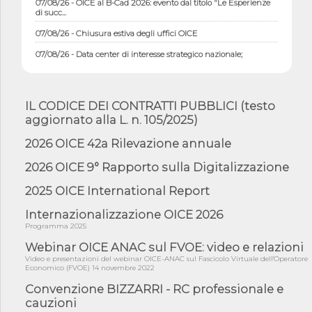
di succ...
07/08/26 - Chiusura estiva degli uffici OICE
07/08/26 - Data center di interesse strategico nazionale;
interventi pe...
07/08/26 - Piano casa: dichiarato di interesse strategico;
nominata Com...
IL CODICE DEI CONTRATTI PUBBLICI (testo
07/08/26 - Ponte sullo Stretto di Messina: deliberata la
aggiornato alla L. n. 105/2025)
sussistenza di...
2026 OICE 42a Rilevazione annuale
07/08/26 - Tunnel Brennero, dal Cipess via libera al quinto lotto
costr...
2026 OICE 9° Rapporto sulla Digitalizzazione
06/08/26 - Istat, produzione industriale in calo dell'1% a giugno,
su a...
2025 OICE International Report
06/08/26 - Dal 3 agosto in vigore l'obbligo di energie rinnovabili
Internazionalizzazione OICE 2026
con ...
Programma 2025
06/08/26 - DL PA approvato in Cdm: contributi per
riqualificazione sism...
Webinar OICE ANAC sul FVOE: video e relazioni
Video e presentazioni del webinar OICE-ANAC sul Fascicolo Virtuale dell'Operatore
06/08/26 - CdM: approvato il d.lgs. di adeguamento all’AI Act in
Economico (FVOE) 14 novembre 2022
mate...
Convenzione BIZZARRI - RC professionale e
06/08/26 - DDL delegazione europea in Cdm per recepimento
cauzioni
norme UE in m...