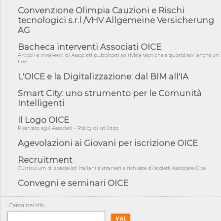
Convenzione Olimpia Cauzioni e Rischi
05/08/26 - DL Infrastrutture e PNRR è legge: approvata oggi la
fiducia...
tecnologici s.r.l /VHV Allgemeine Versicherung
AG
05/08/26 - Focus OICE sul DDL di riforma della responsabilità
amminist...
Bacheca interventi Associati OICE
05/08/26 - Anac: pubblicata la Relazione illustrativa al Bando tipo
Articoli e interventi di Associati pubblicati su riviste tecniche e quotidiani anche on
2 s...
line
L'OICE e la Digitalizzazione: dal BIM all'IA
05/08/26 - SAVE THE DATE: Assemblea Pubblica Confindustria
Professioni ...
Smart City: uno strumento per le Comunità
05/08/26 - Successo OICE per il bando della Città metropolitana
Intelligenti
di Reg...
Il Logo OICE
05/08/26 - Lettera OICE per il bando della Giunta Regionale della
Campa...
Riservato agli Associati - Policy di utilizzo
04/08/26 - DL PA: previste cancellazioni da elenchi professionisti
Agevolazioni ai Giovani per iscrizione OICE
per ...
Recruitment
04/08/26 - International Sustainable Buildings Competition -
Curriculum di specialisti italiani e stranieri e richieste di società Associate Oice
COP31, An...
Convegni e seminari OICE
04/08/26 - CdS, project financing: progetto di fattibilità da
impugnar...
Cerca nel sito
04/08/26 - Rapporto Anac corruzione 2020-2026: procedimenti
penali per ...