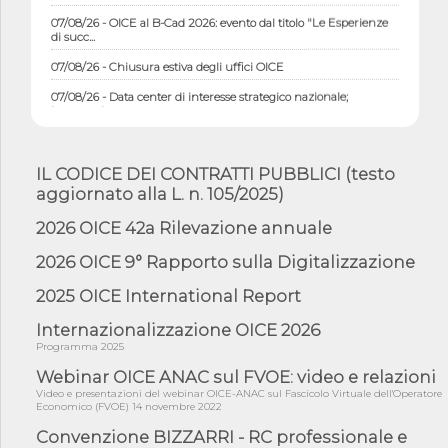
07/08/26 - OICE al B-Cad 2026: evento dal titolo "Le Esperienze
di succ...
07/08/26 - Chiusura estiva degli uffici OICE
07/08/26 - Data center di interesse strategico nazionale;
interventi pe...
07/08/26 - Piano casa: dichiarato di interesse strategico;
nominata Com...
IL CODICE DEI CONTRATTI PUBBLICI (testo
07/08/26 - Ponte sullo Stretto di Messina: deliberata la
aggiornato alla L. n. 105/2025)
sussistenza di...
07/08/26 - Tunnel Brennero, dal Cipess via libera al quinto lotto
2026 OICE 42a Rilevazione annuale
costr...
2026 OICE 9° Rapporto sulla Digitalizzazione
06/08/26 - Istat, produzione industriale in calo dell'1% a giugno,
su a...
2025 OICE International Report
06/08/26 - Dal 3 agosto in vigore l'obbligo di energie rinnovabili
con ...
Internazionalizzazione OICE 2026
Programma 2025
06/08/26 - DL PA approvato in Cdm: contributi per
riqualificazione sism...
Webinar OICE ANAC sul FVOE: video e relazioni
Video e presentazioni del webinar OICE-ANAC sul Fascicolo Virtuale dell'Operatore
06/08/26 - CdM: approvato il d.lgs. di adeguamento all’AI Act in
Economico (FVOE) 14 novembre 2022
mate...
Convenzione BIZZARRI - RC professionale e
06/08/26 - DDL delegazione europea in Cdm per recepimento