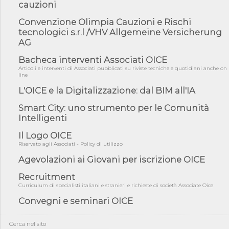
cauzioni
norme UE in m...
05/08/26 - DL Infrastrutture e PNRR è legge: approvata oggi la
Convenzione Olimpia Cauzioni e Rischi
fiducia...
tecnologici s.r.l /VHV Allgemeine Versicherung
AG
05/08/26 - Focus OICE sul DDL di riforma della responsabilità
amminist...
Bacheca interventi Associati OICE
05/08/26 - Anac: pubblicata la Relazione illustrativa al Bando tipo
Articoli e interventi di Associati pubblicati su riviste tecniche e quotidiani anche on
2 s...
line
05/08/26 - SAVE THE DATE: Assemblea Pubblica Confindustria
L'OICE e la Digitalizzazione: dal BIM all'IA
Professioni ...
Smart City: uno strumento per le Comunità
05/08/26 - Successo OICE per il bando della Città metropolitana
Intelligenti
di Reg...
05/08/26 - Lettera OICE per il bando della Giunta Regionale della
Il Logo OICE
Campa...
Riservato agli Associati - Policy di utilizzo
04/08/26 - DL PA: previste cancellazioni da elenchi professionisti
Agevolazioni ai Giovani per iscrizione OICE
per ...
Recruitment
04/08/26 - International Sustainable Buildings Competition -
COP31, An...
Curriculum di specialisti italiani e stranieri e richieste di società Associate Oice
Convegni e seminari OICE
04/08/26 - CdS, project financing: progetto di fattibilità da
impugnar...
04/08/26 - Rapporto Anac corruzione 2020-2026: procedimenti
Cerca nel sito