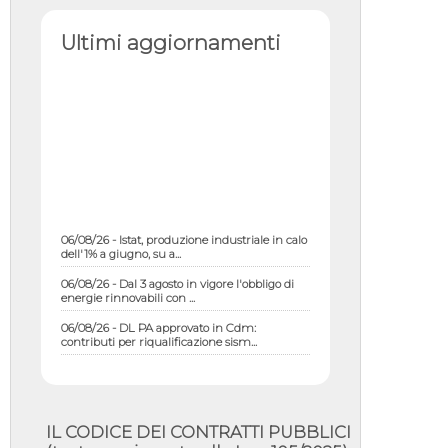
Ultimi aggiornamenti
06/08/26 - Istat, produzione industriale in calo
dell'1% a giugno, su a...
06/08/26 - Dal 3 agosto in vigore l'obbligo di
energie rinnovabili con ...
06/08/26 - DL PA approvato in Cdm:
contributi per riqualificazione sism...
06/08/26 - CdM: approvato il d.lgs. di
adeguamento all’AI Act in mate...
06/08/26 - DDL delegazione europea in Cdm
per recepimento norme UE in m...
IL CODICE DEI CONTRATTI PUBBLICI