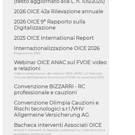
(testo aggiornato alla L. n. 105/2025)
05/08/26 - DL Infrastrutture e PNRR è legge:
approvata oggi la fiducia...
2026 OICE 42a Rilevazione annuale
05/08/26 - Focus OICE sul DDL di riforma
della responsabilità amminist...
2026 OICE 9° Rapporto sulla
Digitalizzazione
05/08/26 - Anac: pubblicata la Relazione
illustrativa al Bando tipo 2 s...
2025 OICE International Report
05/08/26 - SAVE THE DATE: Assemblea
Pubblica Confindustria Professioni ...
Internazionalizzazione OICE 2026
Programma 2025
05/08/26 - Successo OICE per il bando della
Città metropolitana di Reg...
Webinar OICE ANAC sul FVOE: video
05/08/26 - Lettera OICE per il bando della
e relazioni
Giunta Regionale della Campa...
Video e presentazioni del webinar OICE-ANAC sul Fascicolo
Virtuale dell'Operatore Economico (FVOE) 14 novembre 2022
04/08/26 - DL PA: previste cancellazioni da
elenchi professionisti per ...
Convenzione BIZZARRI - RC
professionale e cauzioni
04/08/26 - International Sustainable
Buildings Competition - COP31, An...
Convenzione Olimpia Cauzioni e
04/08/26 - CdS, project financing: progetto di
Rischi tecnologici s.r.l /VHV
fattibilità da impugnar...
Allgemeine Versicherung AG
04/08/26 - Rapporto Anac corruzione 2020-
Bacheca interventi Associati OICE
2026: procedimenti penali per ...
Articoli e interventi di Associati pubblicati su riviste tecniche e
04/08/26 - CdS: partecipazione alla gara non
quotidiani anche on line