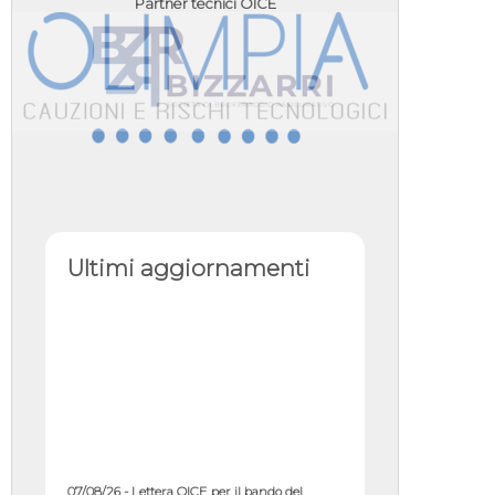
Partner tecnici OICE
Ultimi aggiornamenti
07/08/26 - Lettera OICE per il bando del
Commissario di Governo per il ...