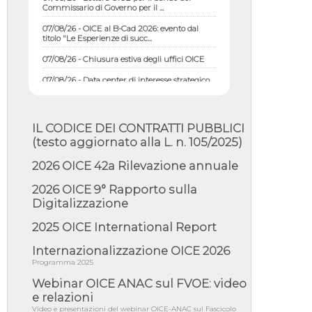
07/08/26 - OICE al B-Cad 2026: evento dal
titolo "Le Esperienze di succ...
07/08/26 - Chiusura estiva degli uffici OICE
07/08/26 - Data center di interesse strategico
nazionale; interventi pe...
07/08/26 - Piano casa: dichiarato di interesse
strategico; nominata Com...
IL CODICE DEI CONTRATTI PUBBLICI
07/08/26 - Ponte sullo Stretto di Messina:
(testo aggiornato alla L. n. 105/2025)
deliberata la sussistenza di...
07/08/26 - Tunnel Brennero, dal Cipess via
2026 OICE 42a Rilevazione annuale
libera al quinto lotto costr...
2026 OICE 9° Rapporto sulla
06/08/26 - Istat, produzione industriale in calo
Digitalizzazione
dell'1% a giugno, su a...
06/08/26 - Dal 3 agosto in vigore l'obbligo di
2025 OICE International Report
energie rinnovabili con ...
Internazionalizzazione OICE 2026
06/08/26 - DL PA approvato in Cdm:
Programma 2025
contributi per riqualificazione sism...
Webinar OICE ANAC sul FVOE: video
06/08/26 - CdM: approvato il d.lgs. di
adeguamento all’AI Act in mate...
e relazioni
Video e presentazioni del webinar OICE-ANAC sul Fascicolo