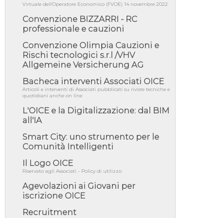
06/08/26 - DDL delegazione europea in Cdm
Virtuale dell'Operatore Economico (FVOE) 14 novembre 2022
per recepimento norme UE in m...
Convenzione BIZZARRI - RC
05/08/26 - DL Infrastrutture e PNRR è legge:
professionale e cauzioni
approvata oggi la fiducia...
Convenzione Olimpia Cauzioni e
05/08/26 - Focus OICE sul DDL di riforma
della responsabilità amminist...
Rischi tecnologici s.r.l /VHV
Allgemeine Versicherung AG
05/08/26 - Anac: pubblicata la Relazione
illustrativa al Bando tipo 2 s...
Bacheca interventi Associati OICE
05/08/26 - SAVE THE DATE: Assemblea
Articoli e interventi di Associati pubblicati su riviste tecniche e
Pubblica Confindustria Professioni ...
quotidiani anche on line
L'OICE e la Digitalizzazione: dal BIM
05/08/26 - Successo OICE per il bando della
Città metropolitana di Reg...
all'IA
05/08/26 - Lettera OICE per il bando della
Smart City: uno strumento per le
Giunta Regionale della Campa...
Comunità Intelligenti
04/08/26 - DL PA: previste cancellazioni da
elenchi professionisti per ...
Il Logo OICE
Riservato agli Associati - Policy di utilizzo
04/08/26 - International Sustainable
Buildings Competition - COP31, An...
Agevolazioni ai Giovani per
iscrizione OICE
04/08/26 - CdS, project financing: progetto di
fattibilità da impugnar...
Recruitment
04/08/26 - Rapporto Anac corruzione 2020-