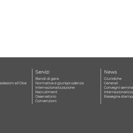
Servizi
News
Bandi di gara
Giuridiche
adesioni all'Oice
Normativa e giurisprudenza
Generali
Internazionalizzazione
Convegni seminar
Recruitment
Internazionalizz
Osservatorio
Rassegna stamp
Convenzioni