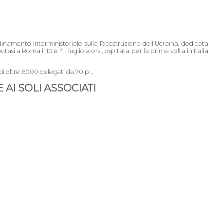
namento Interministeriale sulla Ricostruzione dell'Ucraina, dedicata
tasi a Roma il 10 e l'11 luglio scorsi, ospitata per la prima volta in Italia
i oltre 6000 delegati da 70 p...
AI SOLI ASSOCIATI