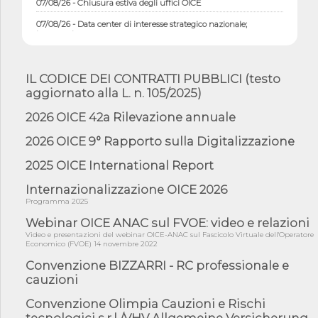
07/08/26 - Data center di interesse strategico nazionale;
interventi pe...
07/08/26 - Piano casa: dichiarato di interesse strategico;
nominata Com...
IL CODICE DEI CONTRATTI PUBBLICI (testo
07/08/26 - Ponte sullo Stretto di Messina: deliberata la
aggiornato alla L. n. 105/2025)
sussistenza di...
07/08/26 - Tunnel Brennero, dal Cipess via libera al quinto lotto
2026 OICE 42a Rilevazione annuale
costr...
2026 OICE 9° Rapporto sulla Digitalizzazione
06/08/26 - Istat, produzione industriale in calo dell'1% a giugno,
su a...
2025 OICE International Report
06/08/26 - Dal 3 agosto in vigore l'obbligo di energie rinnovabili
con ...
Internazionalizzazione OICE 2026
Programma 2025
06/08/26 - DL PA approvato in Cdm: contributi per
riqualificazione sism...
Webinar OICE ANAC sul FVOE: video e relazioni
Video e presentazioni del webinar OICE-ANAC sul Fascicolo Virtuale dell'Operatore
06/08/26 - CdM: approvato il d.lgs. di adeguamento all’AI Act in
Economico (FVOE) 14 novembre 2022
mate...
Convenzione BIZZARRI - RC professionale e
06/08/26 - DDL delegazione europea in Cdm per recepimento
cauzioni
norme UE in m...
Convenzione Olimpia Cauzioni e Rischi
05/08/26 - DL Infrastrutture e PNRR è legge: approvata oggi la
fiducia...
tecnologici s.r.l /VHV Allgemeine Versicherung