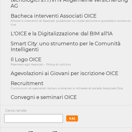
AG
05/08/26 - Focus OICE sul DDL di riforma della responsabilità
amminist...
Bacheca interventi Associati OICE
05/08/26 - Anac: pubblicata la Relazione illustrativa al Bando tipo
Articoli e interventi di Associati pubblicati su riviste tecniche e quotidiani anche on
2 s...
line
05/08/26 - SAVE THE DATE: Assemblea Pubblica Confindustria
L'OICE e la Digitalizzazione: dal BIM all'IA
Professioni ...
Smart City: uno strumento per le Comunità
05/08/26 - Successo OICE per il bando della Città metropolitana
Intelligenti
di Reg...
05/08/26 - Lettera OICE per il bando della Giunta Regionale della
Il Logo OICE
Campa...
Riservato agli Associati - Policy di utilizzo
04/08/26 - DL PA: previste cancellazioni da elenchi professionisti
Agevolazioni ai Giovani per iscrizione OICE
per ...
Recruitment
04/08/26 - International Sustainable Buildings Competition -
COP31, An...
Curriculum di specialisti italiani e stranieri e richieste di società Associate Oice
Convegni e seminari OICE
04/08/26 - CdS, project financing: progetto di fattibilità da
impugnar...
04/08/26 - Rapporto Anac corruzione 2020-2026: procedimenti
Cerca nel sito
penali per ...
04/08/26 - CdS: partecipazione alla gara non equivale ad
acquiescenza r...