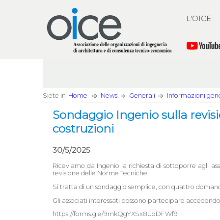
L'OICE
Siete in
Home
News
Generali
Informazioni gener
Sondaggio Ingenio sulla revis
costruzioni
30/5/2025
Riceviamo da Ingenio la richiesta di sottoporre agli a
revisione delle Norme Tecniche.
Si tratta di un sondaggio semplice, con quattro doman
Gli associati interessati possono partecipare accedendo 
https://forms.gle/9mkQgYXSx8UoDFWf9