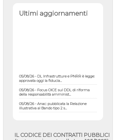
Ultimi aggiornamenti
05/08/26 - DL Infrastrutture e PNRR è legge:
approvata oggi la fiducia...
05/08/26 - Focus OICE sul DDL di riforma
della responsabilità amminist...
05/08/26 - Anac: pubblicata la Relazione
illustrativa al Bando tipo 2 s...
05/08/26 - SAVE THE DATE: Assemblea
Pubblica Confindustria Professioni ...
05/08/26 - Successo OICE per il bando della
Città metropolitana di Reg...
IL CODICE DEI CONTRATTI PUBBLICI