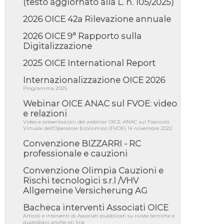
(testo aggiornato alla L. n. 105/2025)
05/08/26 - Lettera OICE per il bando della
Giunta Regionale della Campa...
2026 OICE 42a Rilevazione annuale
04/08/26 - DL PA: previste cancellazioni da
elenchi professionisti per ...
2026 OICE 9° Rapporto sulla
Digitalizzazione
04/08/26 - International Sustainable
Buildings Competition - COP31, An...
2025 OICE International Report
04/08/26 - CdS, project financing: progetto di
fattibilità da impugnar...
Internazionalizzazione OICE 2026
Programma 2025
04/08/26 - Rapporto Anac corruzione 2020-
2026: procedimenti penali per ...
Webinar OICE ANAC sul FVOE: video
e relazioni
04/08/26 - CdS: partecipazione alla gara non
equivale ad acquiescenza r...
Video e presentazioni del webinar OICE-ANAC sul Fascicolo
Virtuale dell'Operatore Economico (FVOE) 14 novembre 2022
04/08/26 - DL Infrastrutture approvato alla
Camera, passa ora al Senato
Convenzione BIZZARRI - RC
professionale e cauzioni
03/08/26 - TAR Piemonte: RUP può avvalersi
di consulente esterno per v...
Convenzione Olimpia Cauzioni e
03/08/26 - Gruppo FS: nel primo semestre
Rischi tecnologici s.r.l /VHV
2026 3 mld di aggiudicazioni e...
Allgemeine Versicherung AG
03/08/26 - Conferenza Obiettivo Export:
Bacheca interventi Associati OICE
Imprese e Territori del Centro ...
Articoli e interventi di Associati pubblicati su riviste tecniche e
03/08/26 - TAR Sicilia: raggruppate devono
quotidiani anche on line