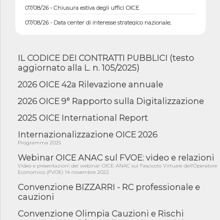
07/08/26 - Chiusura estiva degli uffici OICE
07/08/26 - Data center di interesse strategico nazionale;
interventi pe...
07/08/26 - Piano casa: dichiarato di interesse strategico;
nominata Com...
IL CODICE DEI CONTRATTI PUBBLICI (testo
07/08/26 - Ponte sullo Stretto di Messina: deliberata la
aggiornato alla L. n. 105/2025)
sussistenza di...
2026 OICE 42a Rilevazione annuale
07/08/26 - Tunnel Brennero, dal Cipess via libera al quinto lotto
costr...
2026 OICE 9° Rapporto sulla Digitalizzazione
06/08/26 - Istat, produzione industriale in calo dell'1% a giugno,
su a...
2025 OICE International Report
06/08/26 - Dal 3 agosto in vigore l'obbligo di energie rinnovabili
Internazionalizzazione OICE 2026
con ...
Programma 2025
06/08/26 - DL PA approvato in Cdm: contributi per
Webinar OICE ANAC sul FVOE: video e relazioni
riqualificazione sism...
Video e presentazioni del webinar OICE-ANAC sul Fascicolo Virtuale dell'Operatore
06/08/26 - CdM: approvato il d.lgs. di adeguamento all’AI Act in
Economico (FVOE) 14 novembre 2022
mate...
Convenzione BIZZARRI - RC professionale e
06/08/26 - DDL delegazione europea in Cdm per recepimento
cauzioni
norme UE in m...
Convenzione Olimpia Cauzioni e Rischi
05/08/26 - DL Infrastrutture e PNRR è legge: approvata oggi la