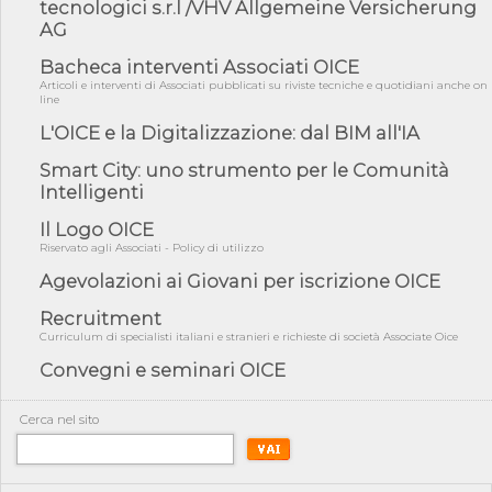
fiducia...
tecnologici s.r.l /VHV Allgemeine Versicherung
AG
05/08/26 - Focus OICE sul DDL di riforma della responsabilità
amminist...
Bacheca interventi Associati OICE
05/08/26 - Anac: pubblicata la Relazione illustrativa al Bando tipo
Articoli e interventi di Associati pubblicati su riviste tecniche e quotidiani anche on
line
2 s...
L'OICE e la Digitalizzazione: dal BIM all'IA
05/08/26 - SAVE THE DATE: Assemblea Pubblica Confindustria
Professioni ...
Smart City: uno strumento per le Comunità
05/08/26 - Successo OICE per il bando della Città metropolitana
Intelligenti
di Reg...
Il Logo OICE
05/08/26 - Lettera OICE per il bando della Giunta Regionale della
Campa...
Riservato agli Associati - Policy di utilizzo
Agevolazioni ai Giovani per iscrizione OICE
04/08/26 - DL PA: previste cancellazioni da elenchi professionisti
per ...
Recruitment
04/08/26 - International Sustainable Buildings Competition -
Curriculum di specialisti italiani e stranieri e richieste di società Associate Oice
COP31, An...
Convegni e seminari OICE
04/08/26 - CdS, project financing: progetto di fattibilità da
impugnar...
Cerca nel sito
04/08/26 - Rapporto Anac corruzione 2020-2026: procedimenti
penali per ...
04/08/26 - CdS: partecipazione alla gara non equivale ad
acquiescenza r...