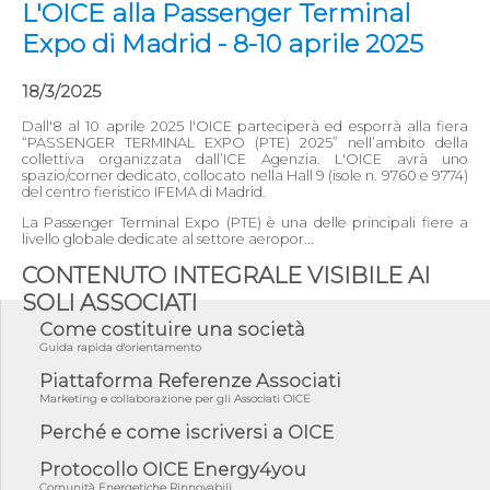
L'OICE alla Passenger Terminal
Expo di Madrid - 8-10 aprile 2025
18/3/2025
Dall'8 al 10 aprile 2025 l'OICE parteciperà ed esporrà alla fiera
“PASSENGER TERMINAL EXPO (PTE) 2025” nell’ambito della
collettiva organizzata dall’ICE Agenzia. L'OICE avrà uno
spazio/corner dedicato, collocato nella Hall 9 (isole n. 9760 e 9774)
del centro fieristico IFEMA di Madrid.
La Passenger Terminal Expo (PTE) è una delle principali fiere a
livello globale dedicate al settore aeropor...
CONTENUTO INTEGRALE VISIBILE AI
SOLI ASSOCIATI
Come costituire una società
Guida rapida d'orientamento
Piattaforma Referenze Associati
Marketing e collaborazione per gli Associati OICE
Perché e come iscriversi a OICE
Protocollo OICE Energy4you
Comunità Energetiche Rinnovabili