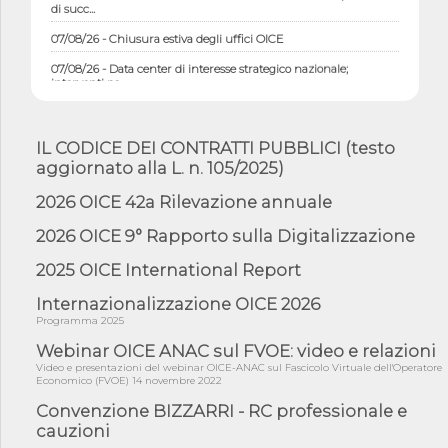
di succ...
07/08/26 - Chiusura estiva degli uffici OICE
07/08/26 - Data center di interesse strategico nazionale;
interventi pe...
07/08/26 - Piano casa: dichiarato di interesse strategico;
nominata Com...
IL CODICE DEI CONTRATTI PUBBLICI (testo
07/08/26 - Ponte sullo Stretto di Messina: deliberata la
aggiornato alla L. n. 105/2025)
sussistenza di...
07/08/26 - Tunnel Brennero, dal Cipess via libera al quinto lotto
2026 OICE 42a Rilevazione annuale
costr...
2026 OICE 9° Rapporto sulla Digitalizzazione
06/08/26 - Istat, produzione industriale in calo dell'1% a giugno,
su a...
2025 OICE International Report
06/08/26 - Dal 3 agosto in vigore l'obbligo di energie rinnovabili
con ...
Internazionalizzazione OICE 2026
Programma 2025
06/08/26 - DL PA approvato in Cdm: contributi per
riqualificazione sism...
Webinar OICE ANAC sul FVOE: video e relazioni
Video e presentazioni del webinar OICE-ANAC sul Fascicolo Virtuale dell'Operatore
06/08/26 - CdM: approvato il d.lgs. di adeguamento all’AI Act in
Economico (FVOE) 14 novembre 2022
mate...
Convenzione BIZZARRI - RC professionale e
06/08/26 - DDL delegazione europea in Cdm per recepimento
cauzioni
norme UE in m...