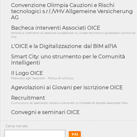
05/08/26 - DL Infrastrutture e PNRR è legge: approvata oggi la
Convenzione Olimpia Cauzioni e Rischi
fiducia...
tecnologici s.r.l /VHV Allgemeine Versicherung
AG
05/08/26 - Focus OICE sul DDL di riforma della responsabilità
amminist...
Bacheca interventi Associati OICE
05/08/26 - Anac: pubblicata la Relazione illustrativa al Bando tipo
Articoli e interventi di Associati pubblicati su riviste tecniche e quotidiani anche on
2 s...
line
05/08/26 - SAVE THE DATE: Assemblea Pubblica Confindustria
L'OICE e la Digitalizzazione: dal BIM all'IA
Professioni ...
Smart City: uno strumento per le Comunità
05/08/26 - Successo OICE per il bando della Città metropolitana
di Reg...
Intelligenti
05/08/26 - Lettera OICE per il bando della Giunta Regionale della
Il Logo OICE
Campa...
Riservato agli Associati - Policy di utilizzo
04/08/26 - DL PA: previste cancellazioni da elenchi professionisti
Agevolazioni ai Giovani per iscrizione OICE
per ...
Recruitment
04/08/26 - International Sustainable Buildings Competition -
COP31, An...
Curriculum di specialisti italiani e stranieri e richieste di società Associate Oice
04/08/26 - CdS, project financing: progetto di fattibilità da
Convegni e seminari OICE
impugnar...
04/08/26 - Rapporto Anac corruzione 2020-2026: procedimenti
Cerca nel sito
penali per ...