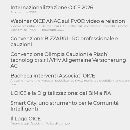
06/08/26 - Dal 3 agosto in vigore l'obbligo di energie rinnovabili
con ...
Internazionalizzazione OICE 2026
Programma 2025
06/08/26 - DL PA approvato in Cdm: contributi per
riqualificazione sism...
Webinar OICE ANAC sul FVOE: video e relazioni
Video e presentazioni del webinar OICE-ANAC sul Fascicolo Virtuale dell'Operatore
06/08/26 - CdM: approvato il d.lgs. di adeguamento all’AI Act in
Economico (FVOE) 14 novembre 2022
mate...
Convenzione BIZZARRI - RC professionale e
06/08/26 - DDL delegazione europea in Cdm per recepimento
cauzioni
norme UE in m...
05/08/26 - DL Infrastrutture e PNRR è legge: approvata oggi la
Convenzione Olimpia Cauzioni e Rischi
fiducia...
tecnologici s.r.l /VHV Allgemeine Versicherung
AG
05/08/26 - Focus OICE sul DDL di riforma della responsabilità
amminist...
Bacheca interventi Associati OICE
05/08/26 - Anac: pubblicata la Relazione illustrativa al Bando tipo
Articoli e interventi di Associati pubblicati su riviste tecniche e quotidiani anche on
2 s...
line
05/08/26 - SAVE THE DATE: Assemblea Pubblica Confindustria
L'OICE e la Digitalizzazione: dal BIM all'IA
Professioni ...
Smart City: uno strumento per le Comunità
05/08/26 - Successo OICE per il bando della Città metropolitana
di Reg...
Intelligenti
05/08/26 - Lettera OICE per il bando della Giunta Regionale della
Il Logo OICE
Campa...
Riservato agli Associati - Policy di utilizzo
04/08/26 - DL PA: previste cancellazioni da elenchi professionisti