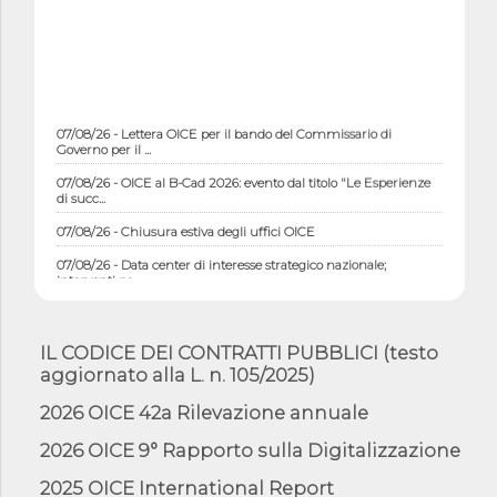
07/08/26 - Lettera OICE per il bando del Commissario di
Governo per il ...
07/08/26 - OICE al B-Cad 2026: evento dal titolo "Le Esperienze
di succ...
07/08/26 - Chiusura estiva degli uffici OICE
07/08/26 - Data center di interesse strategico nazionale;
interventi pe...
07/08/26 - Piano casa: dichiarato di interesse strategico;
nominata Com...
IL CODICE DEI CONTRATTI PUBBLICI (testo
07/08/26 - Ponte sullo Stretto di Messina: deliberata la
aggiornato alla L. n. 105/2025)
sussistenza di...
07/08/26 - Tunnel Brennero, dal Cipess via libera al quinto lotto
2026 OICE 42a Rilevazione annuale
costr...
2026 OICE 9° Rapporto sulla Digitalizzazione
06/08/26 - Istat, produzione industriale in calo dell'1% a giugno,
su a...
2025 OICE International Report