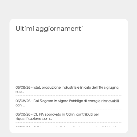
Ultimi aggiornamenti
06/08/26 - Istat, produzione industriale in calo dell'1% a giugno,
su a...
06/08/26 - Dal 3 agosto in vigore l'obbligo di energie rinnovabili
con ...
06/08/26 - DL PA approvato in Cdm: contributi per
riqualificazione sism...
06/08/26 - CdM: approvato il d.lgs. di adeguamento all’AI Act in
mate...