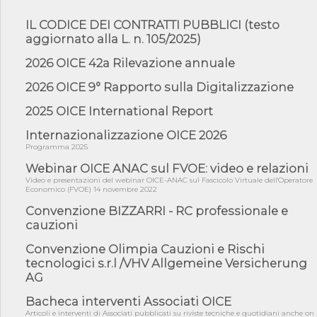
06/08/26 - DDL delegazione europea in Cdm per recepimento
norme UE in m...
IL CODICE DEI CONTRATTI PUBBLICI (testo
aggiornato alla L. n. 105/2025)
05/08/26 - DL Infrastrutture e PNRR è legge: approvata oggi la
fiducia...
2026 OICE 42a Rilevazione annuale
05/08/26 - Focus OICE sul DDL di riforma della responsabilità
amminist...
2026 OICE 9° Rapporto sulla Digitalizzazione
05/08/26 - Anac: pubblicata la Relazione illustrativa al Bando tipo
2025 OICE International Report
2 s...
05/08/26 - SAVE THE DATE: Assemblea Pubblica Confindustria
Internazionalizzazione OICE 2026
Professioni ...
Programma 2025
05/08/26 - Successo OICE per il bando della Città metropolitana
Webinar OICE ANAC sul FVOE: video e relazioni
di Reg...
Video e presentazioni del webinar OICE-ANAC sul Fascicolo Virtuale dell'Operatore
Economico (FVOE) 14 novembre 2022
05/08/26 - Lettera OICE per il bando della Giunta Regionale della
Campa...
Convenzione BIZZARRI - RC professionale e
cauzioni
04/08/26 - DL PA: previste cancellazioni da elenchi professionisti
per ...
Convenzione Olimpia Cauzioni e Rischi
04/08/26 - International Sustainable Buildings Competition -
tecnologici s.r.l /VHV Allgemeine Versicherung
COP31, An...
AG
04/08/26 - CdS, project financing: progetto di fattibilità da
impugnar...
Bacheca interventi Associati OICE
Articoli e interventi di Associati pubblicati su riviste tecniche e quotidiani anche on