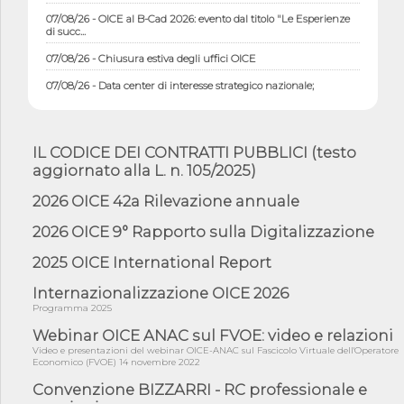
07/08/26 - OICE al B-Cad 2026: evento dal titolo "Le Esperienze
di succ...
07/08/26 - Chiusura estiva degli uffici OICE
07/08/26 - Data center di interesse strategico nazionale;
interventi pe...
07/08/26 - Piano casa: dichiarato di interesse strategico;
nominata Com...
IL CODICE DEI CONTRATTI PUBBLICI (testo
07/08/26 - Ponte sullo Stretto di Messina: deliberata la
aggiornato alla L. n. 105/2025)
sussistenza di...
2026 OICE 42a Rilevazione annuale
07/08/26 - Tunnel Brennero, dal Cipess via libera al quinto lotto
costr...
2026 OICE 9° Rapporto sulla Digitalizzazione
06/08/26 - Istat, produzione industriale in calo dell'1% a giugno,
su a...
2025 OICE International Report
06/08/26 - Dal 3 agosto in vigore l'obbligo di energie rinnovabili
Internazionalizzazione OICE 2026
con ...
Programma 2025
06/08/26 - DL PA approvato in Cdm: contributi per
riqualificazione sism...
Webinar OICE ANAC sul FVOE: video e relazioni
Video e presentazioni del webinar OICE-ANAC sul Fascicolo Virtuale dell'Operatore
06/08/26 - CdM: approvato il d.lgs. di adeguamento all’AI Act in
Economico (FVOE) 14 novembre 2022
mate...
Convenzione BIZZARRI - RC professionale e
06/08/26 - DDL delegazione europea in Cdm per recepimento