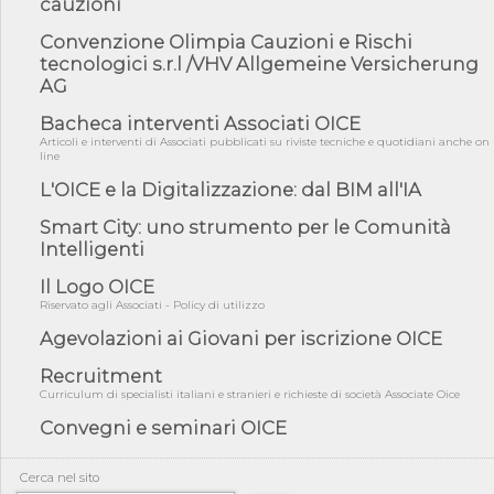
cauzioni
norme UE in m...
Convenzione Olimpia Cauzioni e Rischi
05/08/26 - DL Infrastrutture e PNRR è legge: approvata oggi la
fiducia...
tecnologici s.r.l /VHV Allgemeine Versicherung
AG
05/08/26 - Focus OICE sul DDL di riforma della responsabilità
amminist...
Bacheca interventi Associati OICE
05/08/26 - Anac: pubblicata la Relazione illustrativa al Bando tipo
Articoli e interventi di Associati pubblicati su riviste tecniche e quotidiani anche on
2 s...
line
L'OICE e la Digitalizzazione: dal BIM all'IA
05/08/26 - SAVE THE DATE: Assemblea Pubblica Confindustria
Professioni ...
Smart City: uno strumento per le Comunità
05/08/26 - Successo OICE per il bando della Città metropolitana
Intelligenti
di Reg...
Il Logo OICE
05/08/26 - Lettera OICE per il bando della Giunta Regionale della
Campa...
Riservato agli Associati - Policy di utilizzo
04/08/26 - DL PA: previste cancellazioni da elenchi professionisti
Agevolazioni ai Giovani per iscrizione OICE
per ...
Recruitment
04/08/26 - International Sustainable Buildings Competition -
Curriculum di specialisti italiani e stranieri e richieste di società Associate Oice
COP31, An...
Convegni e seminari OICE
04/08/26 - CdS, project financing: progetto di fattibilità da
impugnar...
Cerca nel sito
04/08/26 - Rapporto Anac corruzione 2020-2026: procedimenti
penali per ...